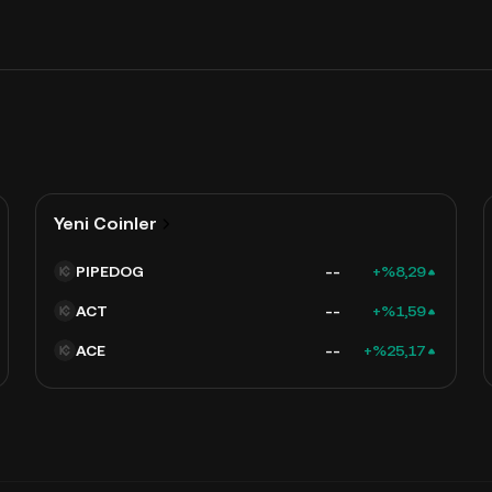
Yeni Coinler
PIPEDOG
--
+%8,29
ACT
--
+%1,59
ACE
--
+%25,17