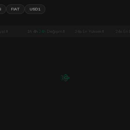
S
FIAT
USD1
iyat
1h
4h
24h
Değişim
24s En Yüksek
24s En