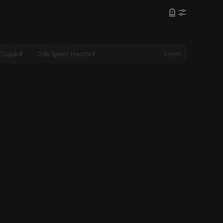
 Düşük
24s İşlem Hacmi
Eylem