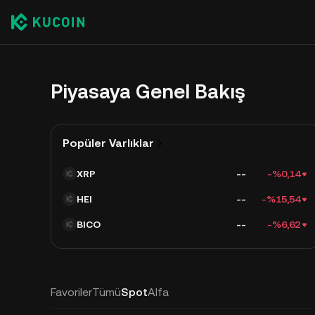
Piyasaya Genel Bakış
Popüler Varlıklar
XRP
--
-%0,14
HEI
--
-%15,54
BICO
--
-%6,62
Favoriler
Tümü
Spot
Alfa