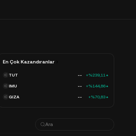
En Çok Kazandıranlar
TUT
--
+%239,11
IMU
--
+%144,86
GIZA
--
+%70,83