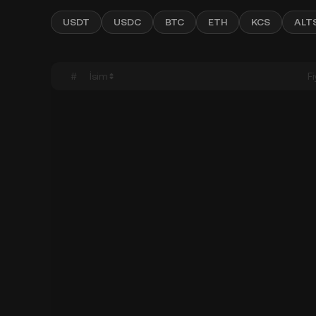
USDT
USDC
BTC
ETH
KCS
ALT
#
İsim
F