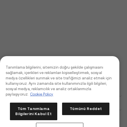
Tanımlama bilgilerini; sitemizin doğru şekilde çalışmasını
sağlamak, içerikleri ve reklamları kişiselleştirmek, sosyal
medya özellikleri sunmak ve site trafiğimizi analiz etmek için
kullanıyoruz. Aynı zamanda site kullanımınızla ilgili bilgileri;
sosyal medya, reklamcılık ve analiz ortaklarımızla
paylaşıyoruz.
Cookie Policy
Kurumsal
Tüm Tanımlama
Tümünü Reddet
Ürünler
Bilgilerini Kabul Et
Kia Yapay Zeka Asistanı