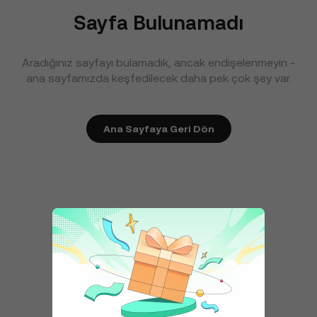
Sayfa Bulunamadı
Aradığınız sayfayı bulamadık, ancak endişelenmeyin -
ana sayfamızda keşfedilecek daha pek çok şey var.
Ana Sayfaya Geri Dön