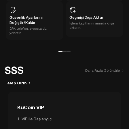
Güvenlik Ayarlarını
Geçmişi Dışa Aktar
Değiştir/Kaldır
İşlem kayıtlarını anında dışa
aktarın.
2FA, telefon, e-posta vb.
yönetin.
SSS
Daha Fazla Görüntüle
Talep Girin
KuCoin VIP
1
.
VIP ile Başlangıç
2
.
VIP Avantajlar ve İzinler