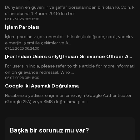
Dünyanın en güvenilir ve şeffaf borsalarından biri olan KuCoin, k
ullanıcılarına 1 Kasım 2018'den ber...
06.07.2026 08:18:00
İşlem Parolası
İşlem parolanız çok önemlidir. Etkinleştirildiğinde, spot, vadeli v
e marjin işlemi ile çekimler ve A...
07.11.2025 06:24:00
[For Indian Users only!] Indian Grievance Officer Announcement
For users in India, please refer to this article for more informati
on on grievance redressal. Who ...
06.07.2026 08:18:00
Google İki Aşamalı Doğrulama
Hesabınıza yetkisiz erişimi önlemek için Google Authenticator
(Google 2FA) veya SMS doğrulama gibi i...
Başka bir sorunuz mu var?