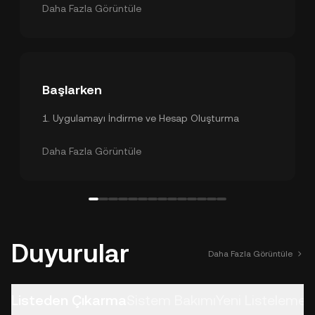
3
.
VIP Avantajları Özeti
Daha Fazla Görüntüle
Başlarken
1
.
Uygulamayı İndirme ve Hesap Oluşturma
2
.
Güvenlik Ayarları
3
.
KYC Doğrulaması
Daha Fazla Görüntüle
Duyurular
Daha Fazla Görüntüle
Listeden Çıkarma
Sistem Bakımı
Yeni Listelemel