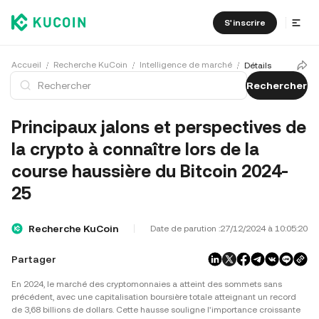
S'inscrire
Accueil
Recherche KuCoin
Intelligence de marché
Détails
Rechercher
Principaux jalons et perspectives de
la crypto à connaître lors de la
course haussière du Bitcoin 2024-
25
Recherche KuCoin
Date de parution :
27/12/2024 à 10:05:20
Partager
En 2024, le marché des cryptomonnaies a atteint des sommets sans
précédent, avec une capitalisation boursière totale atteignant un record
de 3,68 billions de dollars. Cette hausse souligne l'importance croissante