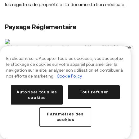
les registres de propriété et la documentation médicale.
Paysage Réglementaire
Développements réglementaires positifs en 2024 | Source :
a16z
En cliquant sur « Accepter tous les cookies », vous acceptez
le stockage de cookies sur votre appareil pour améliorer la
navigation sur le site, analyser son utilisation et contribuer à
Évolutions de la Politique Américaine
nos efforts de marketing.
Cookie Policy
L'élection présidentielle américaine de 2024 a eu une
Autoriser tous les
Tout refuser
cookies
influence significative sur la réglementation des
cryptomonnaies. Le président élu Donald Trump,
auparavant sceptique à l'égard des actifs numériques, a
Paramètres des
adopté une position pro-crypto lors de sa campagne. Il
cookies
s'est engagé à établir une réserve nationale de Bitcoin et à
restructurer la Securities and Exchange Commission (SEC)
pour favoriser l'innovation en matière de cryptomonnaie.