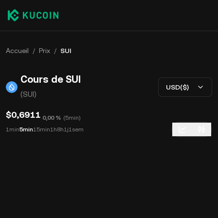
Accueil
/
Prix
/
SUI
Cours de SUI
USD($)
(SUI)
$0,6911
0,00 %
(
5min
)
1min
5min
15min
1h
8h
1j
1sem