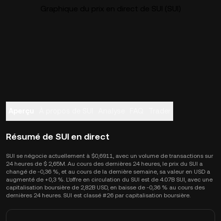
Graphique du prix en direct de SUI (SUI)
Aperçu
À propos de SUI
Analyse
FAQ
Trader
Résumé de SUI en direct
SUI se négocie actuellement à $0,6911, avec un volume de transactions sur
24 heures de $ 2,65M. Au cours des dernières 24 heures, le prix du SUI a
changé de -0,36 %, et au cours de la dernière semaine, sa valeur en USD a
augmenté de +0,3 %. L'offre en circulation du SUI est de 4.07B SUI, avec une
capitalisation boursière de 2,82B USD, en baisse de -0,36 % au cours des
dernières 24 heures. SUI est classé #26 par capitalisation boursière.