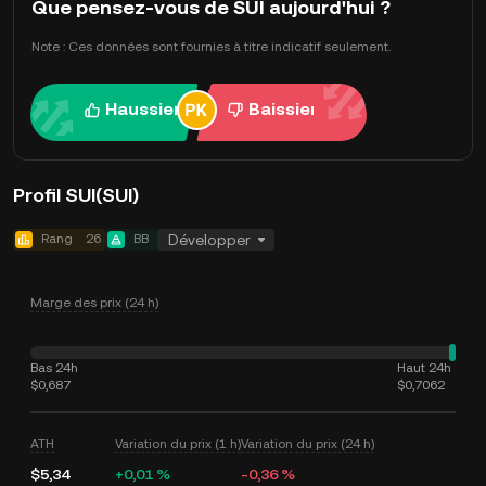
Que pensez-vous de SUI aujourd'hui ?
Note : Ces données sont fournies à titre indicatif seulement.
Haussier
Baissier
Profil SUI(SUI)
Rang
26
BB
Développer
Marge des prix (24 h)
Bas 24h
Haut 24h
$0,687
$0,7062
ATH
Variation du prix (1 h)
Variation du prix (24 h)
$5,34
+0,01 %
-0,36 %