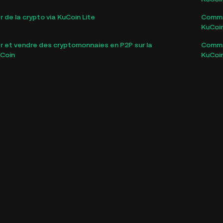
de la crypto via KuCoin Lite
Commen
KuCoi
et vendre des cryptomonnaies en P2P sur la
Commen
uCoin
KuCoi