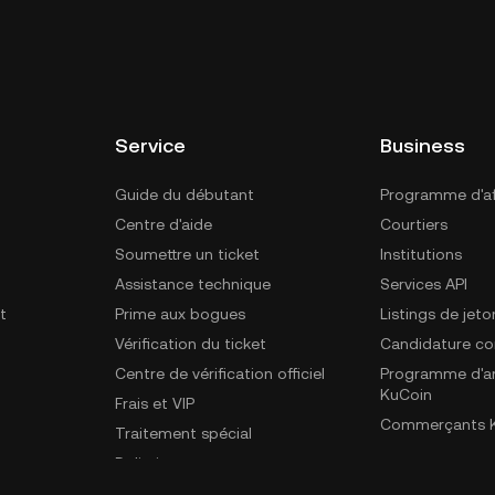
Service
Business
Guide du débutant
Programme d'aff
Centre d'aide
Courtiers
Soumettre un ticket
Institutions
Assistance technique
Services API
t
Prime aux bogues
Listings de jeto
Vérification du ticket
Candidature c
Centre de vérification officiel
Programme d'a
KuCoin
Frais et VIP
Commerçants K
Traitement spécial
Delistings
Plan du site