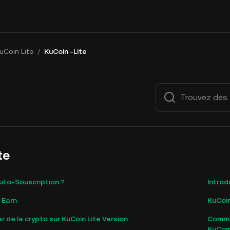
uCoin Lite
/
KuCoin -Lite
te
uto-Souscription ?
Introd
 Earn
KuCoin
de la crypto sur KuCoin Lite Version
Commen
KuCoi