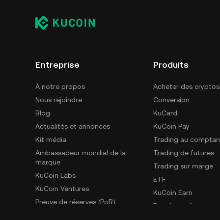
Entreprise
Produits
À notre propos
Acheter des cryptos
Nous rejoindre
Conversion
Blog
KuCard
Actualités et annonces
KuCoin Pay
Kit média
Trading au comptan
Ambassadeur mondial de la
Trading de futures
marque
Trading sur marge
KuCoin Labs
ETF
KuCoin Ventures
KuCoin Earn
Preuve de réserves (PoR)
Bot de trading
Sécurité
Parrainage