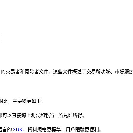
oin 的交易者和開發者文件。這些文件概述了交易所功能、市場細節和
文件相比，主要變更如下：
面都可以直接線上測試和執行 - 所見即所得。
語言的
SDK
，資料規格更標準，用戶體驗更便利。