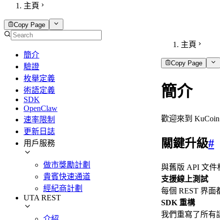
主頁
Copy Page
主頁
簡介
Copy Page
驗證
枚舉定義
簡介
術語定義
SDK
OpenClaw
歡迎來到 KuC
速率限制
更新日誌
關鍵升級
#
用戶服務
做市獎勵計劃
與舊版 API 
貴賓快速通道
支援線上測試
經紀商計劃
每個 REST 界
UTA REST
SDK 重構
我們重寫了所有
介紹