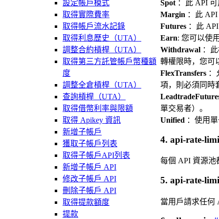
設定帳戶模式
Spot
：此 API
取得實際費率
Margin
：此 A
取得帳戶流水記錄
Futures
：此 A
取得利息歷史（UTA）
Earn
: 您可以使用
調整合約槓桿（UTA）
Withdrawal
：此
取得第三方託管帳戶幣種額
轉權限時，您可以使
度
FlexTransfers
：
調整全倉槓桿（UTA）
項，則必須同時套
查詢槓桿（UTA）
LeadtradeFuture
取得借幣利率與限額
單交易者）。
取得 Apikey 資訊
Unified
：使用單
新增子帳戶
4. api-rate-lim
獲取子帳戶列表
取得子帳戶API列表
每個 API 資
新增子帳戶 API
修改子帳戶 API
5. api-rate-lim
刪除子帳戶 API
當用戶請求任何 
取得提款額度
提款