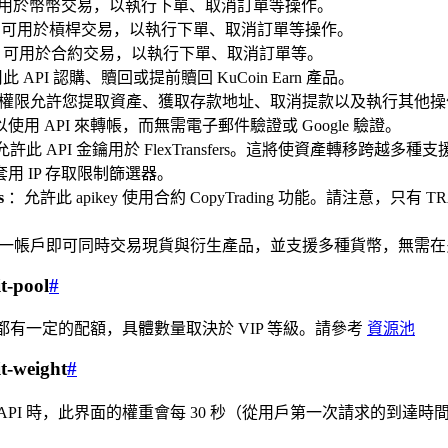
 可用於幣幣交易，以執行下單、取消訂單等操作。
PI 可用於槓桿交易，以執行下單、取消訂單等操作。
PI 可用於合約交易，以執行下單、取消訂單等。
此 API 認購、贖回或提前贖回 KuCoin Earn 產品。
權限允許您提取資產、獲取存款地址、取消提款以及執行其他操作
用 API 來轉帳，而無需電子郵件驗證或 Google 驗證。
允許此 API 金鑰用於 FlexTransfers。這將使資產轉移
用 IP 存取限制篩選器。
s
：允許此 apikey 使用合約 CopyTrading 功能。請注意，
一帳戶即可同時交易現貨與衍生產品，並支援多種貨幣，無需在
it-pool
#
源池都有一定的配額，具體數量取決於 VIP 等級。請參考
資源池
it-weight
#
API 時，此界面的權重會每 30 秒（從用戶第一次請求的到達