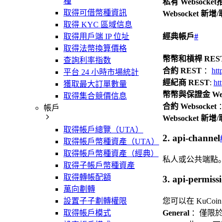
種
私有 Websocke
取得可借幣種資訊
Websocket 新
取得 KYC 區域信息
取得用戶端 IP 位址
經典帳戶
#
取得法幣換算價格
幣幣和槓桿 RES
查詢利率指数
合約 REST
：
htt
平台 24 小時市場統計
經紀商 REST
:
ht
獲取最大訂單數量
幣幣與保證金 Webs
取得集合競價信息
合約 Websocket
：
帳戶
Websocket 新
取得帳戶總覽（UTA）
2. api-channel
取得帳戶幣種資產（UTA）
取得帳戶幣種資產（經典）
私人或公共端點。
取得子帳戶幣種資產
取得轉帳配額
3. api-permiss
萬向劃轉
設置子子劃轉權限
您可以在 KuC
取得帳戶模式
General
：僅限於