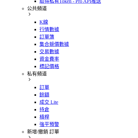
取得私有Token - Pro API推送
公共頻道
K線
行情數據
訂單簿
集合競價數據
交易數據
資金費率
標記價格
私有頻道
訂單
餘額
成交 Lite
持倉
槓桿
強平預警
新增/撤銷 訂單