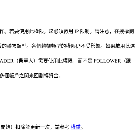
。若要使用此權限，您必須啟用 IP 限制。請注意，在授權劃
跨越多種支援的轉帳類型。各個轉帳類型的權限仍不受影響。如果啟用此選
只有 TRADER（帶單人）需要使用此權限，而不是 FOLLOWER（跟
多個帳戶之間來回劃轉資金。
時間開始）扣除並更新一次，請參考
權重
。