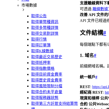
支援離線資料下
市場數據
可透過
離線數據
改善 API 文件
取得公告
API 文件已
取得單幣種資訊
取得多幣種詳情
文件結構
#
取得交易對詳情
取得行情
每個端點下都有
取得訂單簿
取得K線數據
1. 域名
#
取得最近交易歷史
取得抵押率
前綴網域名稱。請
取得指數價格
取得目前資金費率
統一帳戶
#
取得歷史資金費率
取得風險限制分檔
REST
:
https://ap
取得合約未平倉量
經紀商 REST
:
ht
取得服務器狀態
現貨和槓桿 公共We
取得第三方託管支持結算幣
合約 公共Websoc