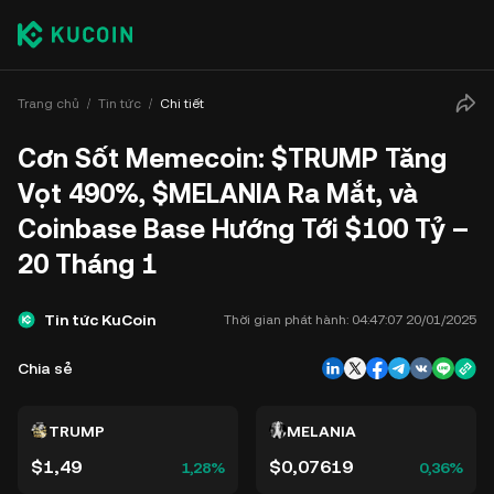
Trang chủ
Tin tức
Chi tiết
Cơn Sốt Memecoin: $TRUMP Tăng
Vọt 490%, $MELANIA Ra Mắt, và
Coinbase Base Hướng Tới $100 Tỷ –
20 Tháng 1
Tin tức KuCoin
Thời gian phát hành:
04:47:07 20/01/2025
Chia sẻ
TRUMP
MELANIA
$1,49
$0,07619
1,28%
0,36%