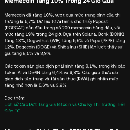
Memecoin Tăng 10% Trong 24 Giờ Qua
Memecoin đã tăng 10%, vượt qua mức trung bình của thị
trường là 5,7%. Dữ liệu từ Artemis cho thấy Popcat
(POPCAT) dẫn đầu trong số 200 memecoin hàng đầu, với
mức tăng 19% trong 24 giờ. Dựa trên Solana, Bonk (BONK)
tăng 13%, Dogwifhat (WIF) tăng 5,5% và Pepe (PEPE) tăng
12%. Dogecoin (DOGE) và Shiba Inu (SHIB) lần lượt thấy sự
gia tăng 8,5% và 8,9%.
Các token sàn giao dịch phái sinh tăng 8,1%, trong khi các
token AI và DePIN tăng 6,4% và 6,8%. Các giao thức sàn
giao dịch tập trung và tài sản thực (RWA) ghi nhận mức
tăng nhỏ hơn là 5,6% và 3,8%.
Đọc thêm:
Lịch sử Các Đợt Tăng Giá Bitcoin và Chu Kỳ Thị Trường Tiền
Điện Tử