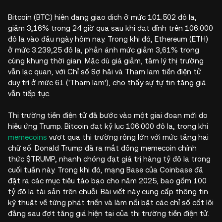
Bitcoin (BTC) hiện đang giao dịch ở mức 101.502 đô la,
giảm 3,16% trong 24 giờ qua sau khi đạt đỉnh trên 106.000
đô la vào đầu ngày hôm nay. Trong khi đó, Ethereum (ETH)
ở mức 3.239,25 đô la, phản ánh mức giảm 3,61% trong
cùng khung thời gian. Mặc dù giá giảm, tâm lý thị trường
vẫn lạc quan, với Chỉ số Sợ hãi và Tham lam tiền điện tử
duy trì ở mức 61 ('Tham lam'), cho thấy sự tự tin tăng giá
vẫn tiếp tục.
Thị trường tiền điện tử đã bước vào một giai đoạn mới do
hiệu ứng Trump. Bitcoin đạt kỷ lục 106.000 đô la, trong khi
memecoins
vượt qua thị trường rộng lớn với mức tăng hai
chữ số. Donald Trump đã ra mắt đồng memecoin chính
thức $TRUMP, nhanh chóng đạt giá trị hàng tỷ đô la trong
cuối tuần này. Trong khi đó, mạng Base của Coinbase đã
đặt ra các mục tiêu táo bạo cho năm 2025, bao gồm 100
tỷ đô la tài sản trên chuỗi. Bài viết này cung cấp thông tin
kỹ thuật về từng phát triển và làm nổi bật các chỉ số cốt lõi
đằng sau đợt tăng giá hiện tại của thị trường tiền điện tử.