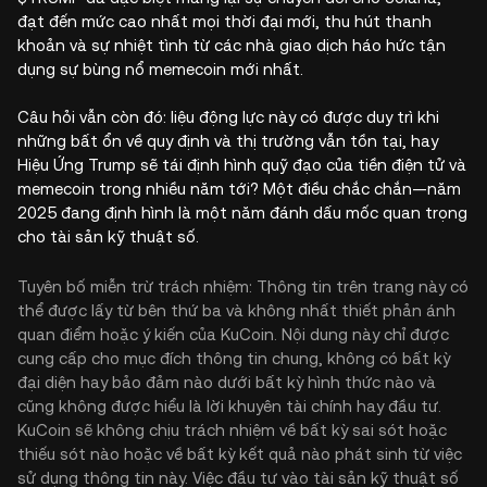
đạt đến mức cao nhất mọi thời đại mới, thu hút thanh
khoản và sự nhiệt tình từ các nhà giao dịch háo hức tận
dụng sự bùng nổ memecoin mới nhất.
Câu hỏi vẫn còn đó: liệu động lực này có được duy trì khi
những bất ổn về quy định và thị trường vẫn tồn tại, hay
Hiệu Ứng Trump sẽ tái định hình quỹ đạo của tiền điện tử và
memecoin trong nhiều năm tới? Một điều chắc chắn—năm
2025 đang định hình là một năm đánh dấu mốc quan trọng
cho tài sản kỹ thuật số.
Tuyên bố miễn trừ trách nhiệm: Thông tin trên trang này có
thể được lấy từ bên thứ ba và không nhất thiết phản ánh
quan điểm hoặc ý kiến của KuCoin. Nội dung này chỉ được
cung cấp cho mục đích thông tin chung, không có bất kỳ
đại diện hay bảo đảm nào dưới bất kỳ hình thức nào và
cũng không được hiểu là lời khuyên tài chính hay đầu tư.
KuCoin sẽ không chịu trách nhiệm về bất kỳ sai sót hoặc
thiếu sót nào hoặc về bất kỳ kết quả nào phát sinh từ việc
sử dụng thông tin này. Việc đầu tư vào tài sản kỹ thuật số