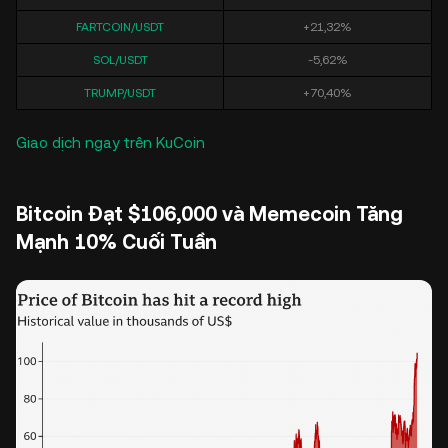
FARTCOIN/USDT
+21,32%
SOL/USDT
-5,62%
TRUMP/USDT
+70,40%
Giao dịch ngay trên KuCoin
Bitcoin Đạt $106,000 và Memecoin Tăng
Mạnh 10% Cuối Tuần