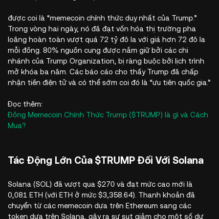
được coi là “memecoin chính thức duy nhất của Trump.”
Trong vòng hai ngày, nó đã đạt vốn hóa thị trường pha
loãng hoàn toàn vượt quá 72 tỷ đô la với giá hơn 72 đô la
mỗi đồng. 80% nguồn cung được nắm giữ bởi các chi
nhánh của Trump Organization, bị ràng buộc bởi lịch trình
mở khóa ba năm. Các báo cáo cho thấy Trump đã chấp
nhận tiền điện tử và có thể sớm coi đó là “ưu tiên quốc gia.”
Đọc thêm:
Đồng Memecoin Chính Thức Trump ($TRUMP) là gì và Cách
Mua?
Tác Động Lớn Của $TRUMP Đối Với Solana
Solana (SOL) đã vượt qua $270 và đạt mức cao mới là
0,081 ETH (với ETH ở mức $3,358.64). Thanh khoản đã
chuyển từ các memecoin dựa trên Ethereum sang các
token dựa trên Solana, gây ra sự sụt giảm cho một số dự