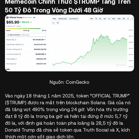
Memecoin Chính Thức $TRUMP Tăng Trên
50 Tỷ Đô Trong Vòng Dưới 48 Giờ
Nguồn: CoinGecko
Vào ngày 18 tháng 1 năm 2025, token “OFFICIAL TRUMP”
($TRUMP) được ra mắt trên blockchain Solana. Giá của nó
đã tăng vọt 490% trong vòng 24 giờ. Vốn hóa thị trường
đạt 8 tỷ đô la trong ba giờ và hiện tại đứng ở mức 5,7 tỷ
đô la, với định giá hoàn toàn pha loãng là 28,5 tỷ đô la.
Donald Trump đã chia sẻ token qua Truth Social và X, kích
thích một cơn sốt giao dịch lớn.