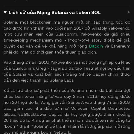
Lịch sử của Mạng Solana và token SOL
Solana, một blockchain mã nguồn mở, phi tập trung, tốc độ
cao được hình thành vào cuối năm 2017 bởi Anatoly Yakovenko,
một cựu nhân viên của Qualcomm. Yakovenko đã giới thiệu
timekeeping mechanism mới - Proof-of-History (PoH) để giải
quyết các vấn đề về khả năng mở rộng
Bitcoin
và Ethereum
phải đối mặt do thời gian thỏa thuận giao dịch.
Vào tháng 2 năm 2018, Yakovenko và một đồng nghiệp cũ khác
của Qualcomm, Greg Fitzgerald đã tạo Testnet nội bộ đầu tiên
của Solana và xuất bản sách trắng (white paper) chính thức,
dẫn đến việc thành lập Solana Labs.
Để tài trợ cho sự phát triển của Solana, nhóm đã bắt đầu đợt
chào bán token riêng tư vào quý 2 năm 2018, huy động được
hơn 20 triệu đô la. Vòng gọi vốn Series A vào tháng 7 năm 2019,
bao gồm các nhà đầu tư như Multicoin Capital, Distributed
Global và Blocktower Capital đã huy động được thêm khoảng
20 triệu đô la. Khi dự án phát triển, nhóm đã đổi tên nền tảng từ
"Loom" thành "Solana" để tránh nhầm lẫn với giải pháp mở rộng
quy mô Ethereum, Loom Network.