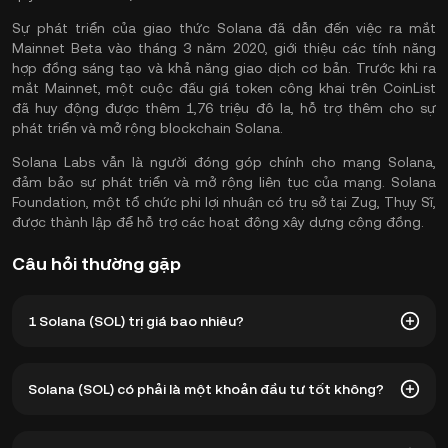
Sự phát triển của giao thức Solana đã dẫn đến việc ra mắt
Mainnet Beta vào tháng 3 năm 2020, giới thiệu các tính năng
hợp đồng sáng tạo và khả năng giao dịch cơ bản. Trước khi ra
mắt Mainnet, một cuộc đấu giá token công khai trên CoinList
đã huy động được thêm 1,76 triệu đô la, hỗ trợ thêm cho sự
phát triển và mở rộng blockchain Solana.
Solana Labs vẫn là người đóng góp chính cho mạng Solana,
đảm bảo sự phát triển và mở rộng liên tục của mạng. Solana
Foundation, một tổ chức phi lợi nhuận có trụ sở tại Zug, Thụy Sĩ,
được thành lập để hỗ trợ các hoạt động xây dựng cộng đồng.
Câu hỏi thường gặp
1 Solana (SOL) trị giá bao nhiêu?
KuCoin cung cấp thông tin cập nhật về giá USD theo thời
Solana (SOL) có phải là một khoản đầu tư tốt không?
gian thực cho Solana (SOL). Giá Solana chịu ảnh hưởng bởi
cung và cầu, cũng như tâm lý thị trường. Sử dụng Máy tính
KuCoin để nhận tỷ giá hối đoái từ
SOL sang USD
theo thời
Giao thức Solana cung cấp một hệ sinh thái mạnh mẽ để