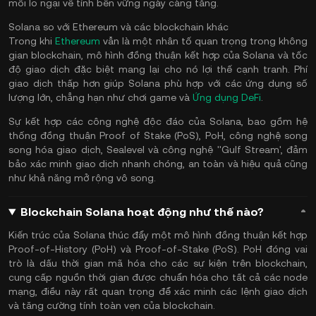
mối lo ngại về tính bền vững ngày càng tăng.
Solana so với Ethereum và các blockchain khác
Trong khi
Ethereum
vẫn là một nhân tố quan trọng trong không
gian blockchain, mô hình đồng thuận kết hợp của Solana và tốc
độ giao dịch đặc biệt mang lại cho nó lợi thế cạnh tranh. Phí
giao dịch thấp hơn giúp Solana phù hợp với các ứng dụng số
lượng lớn, chẳng hạn như chơi game và
Ứng dụng DeFi
.
Sự kết hợp các công nghệ độc đáo của Solana, bao gồm hệ
thống đồng thuận Proof of Stake (PoS), PoH, công nghệ song
song hóa giao dịch, Sealevel và công nghệ ''Gulf Stream', đảm
bảo xác minh giao dịch nhanh chóng, an toàn và hiệu quả cũng
như khả năng mở rộng vô song.
Blockchain Solana hoạt động như thế nào?
Kiến trúc của Solana thúc đẩy một mô hình đồng thuận kết hợp
Proof-of-History (PoH) và Proof-of-Stake (PoS). PoH đóng vai
trò là dấu thời gian mã hóa cho các sự kiện trên blockchain,
cung cấp nguồn thời gian được chuẩn hóa cho tất cả các node
mạng, điều này rất quan trọng để xác minh các lệnh giao dịch
và tăng cường tính toàn vẹn của blockchain.