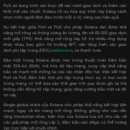
PoS sử dụng trình xác thực để xác minh giao dịch và thêm các
khối mới vào chuỗi. Solana tối ưu hóa quy trình này bằng cách
chọn một người lãnh đạo trước mỗi vị trí, nâng cao hiệu quả.
Sự kết hợp giữa PoH và PoS cho phép Solana đạt được khả
năng mở rộng và thông lượng ấn tượng, lên tới 65.000 giao dịch
mỗi giây (TPS). Khả năng mở rộng này hỗ trợ nhiều ứng dụng
khác nhau, bao gồm thị trường NFT, nền tảng DeFi, sàn giao
dịch phi tập trung (DEX),
stablecoins
, và thanh toán.
Bảo mật trong Solana được neo trong thuật toán băm bảo
mật 256-bit (SHA), mã hóa dữ liệu mạng, cung cấp khả năng
bảo vệ mạnh mẽ chống lại các tác nhân độc hại. Việc kết hợp
PoH và PoS đảm bảo tính phi tập trung thực sự, vì mọi node
trong mạng có thể dựa vào thời gian trôi qua được ghi lại mà
không cần đồng hồ tập trung, giúp tăng cường bảo mật và độ
tin cậy.
Single global state của Solana cho phép khả năng kết hợp liền
mạch, ngay cả khi mạng mở rộng. Không giống như các nền
tảng blockchain khác, kiến ​​trúc của Solana loại bỏ nhu cầu về
các giải pháp mở rộng Lớp 2, đảm bảo các dApp có thể tương
tác trực tiếp với chuỗi chính.