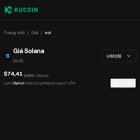
Trang chủ
/
Giá
/
sol
Giá Solana
USD($)
(sol)
$74,41
0,00%
(
5phút
)
1phút
5phút
15phút
1giờ
8giờ
1ngày
1TUẦN