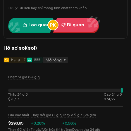
Lưu ý: Dữ liệu này chỉ mang tính chất tham khảo.
Lạc quan
Bi quan
Hồ sơ sol(sol)
Hạng
7
BBB
Mở rộng
Phạm vi giá (24 giờ)
Thấp 24 giờ
Cao 24 giờ
$73,17
$74,55
Giá cao nhất
Thay đổi giá (1 giờ)
Thay đổi giá (24 giờ)
$293,95
+0,28%
+0,56%
Thay đổi giá (7 ngày)
Vốn hóa thị trường
Doanh thu 24 giờ