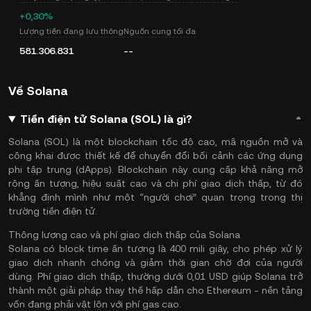
+0,30%
Lượng tiền đang lưu thông
Nguồn cung tối đa
581.306.831
--
Về Solana
Tiền điện tử Solana (SOL) là gì?
Solana (SOL) là một blockchain tốc độ cao, mã nguồn mở và
công khai được thiết kế để chuyển đổi bối cảnh các ứng dụng
phi tập trung (dApps). Blockchain này cung cấp khả năng mở
rộng ấn tượng, hiệu suất cao và chi phí giao dịch thấp, từ đó
khẳng định mình như một “người chơi” quan trọng trong thị
trường tiền điện tử.
Thông lượng cao và phí giao dịch thấp của Solana
Solana có block time ấn tượng là 400 mili giây, cho phép xử lý
giao dịch nhanh chóng và giảm thời gian chờ đợi của người
dùng. Phí giao dịch thấp, thường dưới 0,01 USD giúp Solana trở
thành một giải pháp thay thế hấp dẫn cho Ethereum - nền tảng
vốn đang phải vật lộn với phí gas cao.