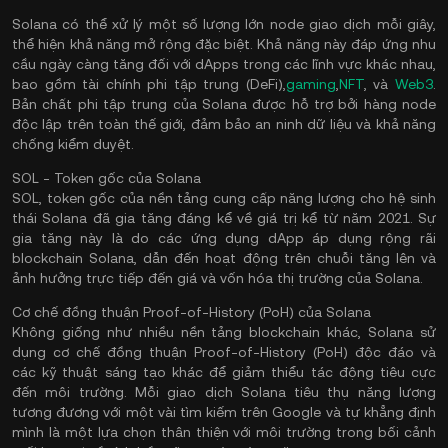
Solana có thể xử lý một số lượng lớn node giao dịch mỗi giây,
thể hiện khả năng mở rộng đặc biệt. Khả năng này đáp ứng nhu
cầu ngày càng tăng đối với dApps trong các lĩnh vực khác nhau,
bao gồm tài chính phi tập trung (DeFi),
gaming
,
NFT
, và
Web3
.
Bản chất phi tập trung của Solana được hỗ trợ bởi hàng node
độc lập trên toàn thế giới, đảm bảo an ninh dữ liệu và khả năng
chống kiểm duyệt.
SOL - Token gốc của Solana
SOL, token gốc của nền tảng cung cấp năng lượng cho hệ sinh
thái Solana đã gia tăng đáng kể về giá trị kể từ năm 2021. Sự
gia tăng này là do các ứng dụng dApp áp dụng rộng rãi
blockchain Solana, dẫn đến hoạt động trên chuỗi tăng lên và
ảnh hưởng trực tiếp đến giá và vốn hóa thị trường của Solana.
Cơ chế đồng thuận Proof-of-History (PoH) của Solana
Không giống như nhiều nền tảng blockchain khác, Solana sử
dụng cơ chế đồng thuận Proof-of-History (PoH) độc đáo và
các kỹ thuật sáng tạo khác để giảm thiểu tác động tiêu cực
đến môi trường. Mỗi giao dịch Solana tiêu thụ năng lượng
tương đương với một vài tìm kiếm trên Google và tự khẳng định
mình là một lựa chọn thân thiện với môi trường trong bối cảnh