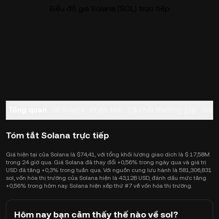
Biểu đồ giá Solana (SOL) trực tiếp
Tổng quan
Về Solana
Phân tích
Câu hỏi thường gặp
Giao
Tóm tắt Solana trực tiếp
Giá hiện tại của Solana là $74,41, với tổng khối lượng giao dịch là $ 17,58M
trong 24 giờ qua. Giá Solana đã thay đổi +0,56% trong ngày qua và giá trị
USD đã tăng +0,3% trong tuần qua. Với nguồn cung lưu hành là 581,306,831
sol, vốn hóa thị trường của Solana hiện là 43,12B USD, đánh dấu mức tăng
+0,56% trong hôm nay. Solana hiện xếp thứ #7 về vốn hóa thị trường.
Hôm nay bạn cảm thấy thế nào về sol?