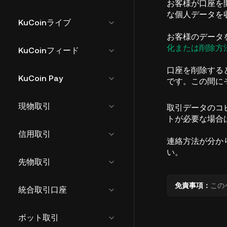
お客様が口座を
な個人データを
KuCoinライブ
お客様のデータ
化または削除方
KuCoinフィード
口座を削除する
KuCoin Pay
です。この間に
現物取引
取引データのコ
トが必要な場合は
信用取引
連絡方法が分か
い。
先物取引
免責事項：
この
統合取引口座
ボット取引