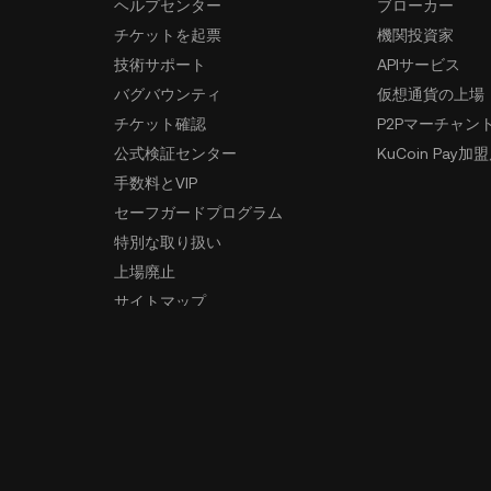
ヘルプセンター
ブローカー
チケットを起票
機関投資家
技術サポート
APIサービス
バグバウンティ
仮想通貨の上場
チケット確認
P2Pマーチャン
公式検証センター
KuCoin Pay加
手数料とVIP
セーフガードプログラム
特別な取り扱い
上場廃止
サイトマップ