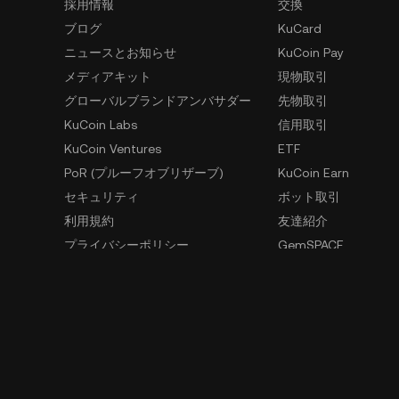
採用情報
交換
ブログ
KuCard
ニュースとお知らせ
KuCoin Pay
メディアキット
現物取引
グローバルブランドアンバサダー
先物取引
KuCoin Labs
信用取引
KuCoin Ventures
ETF
PoR (プルーフオブリザーブ)
KuCoin Earn
セキュリティ
ボット取引
利用規約
友達紹介
プライバシーポリシー
GemSPACE
リスク開示声明
KuCoin Learn
AMLおよびCFT
Converter
法執行機関の要請
Spotlight
OTC取引
内部告発用窓口