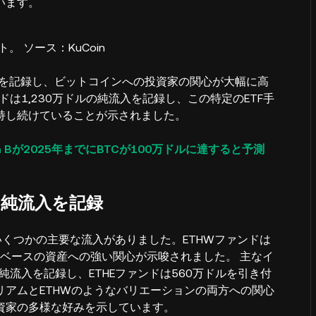
います。
。 ソース：KuCoin
流入を記録し、ビットコインへの投資家の関心が大幅に高
ドは1,230万ドルの純流入を記録し、この特定のETF手
持し続けていることが示されました。
lan Bが2025年までにBTCが100万ドルに達すると予測
ルの純流入を記録
いくつかの主要な流入がありました。ETHWファンドは
ムベースの資産への強い関心が示唆されました。 主なイ
な純流入を記録し、ETHEファンドは560万ドルを引き付
アムとETHWのようなバリエーションの両方への関心
資家の多様な好みを示しています。