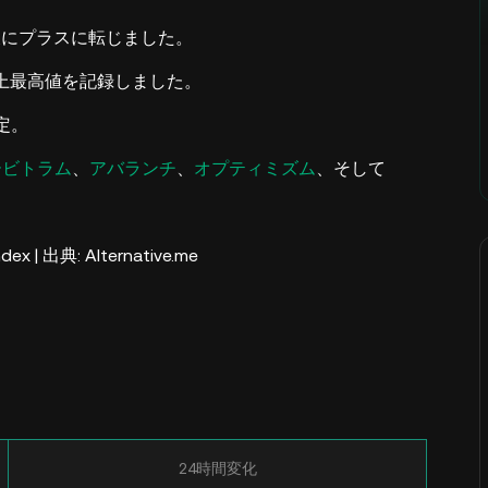
日後にプラスに転じました。
史上最高値を記録しました。
定。
ービトラム
、
アバランチ
、
オプティミズム
、そして
ndex | 出典: Alternative.me
24時間変化