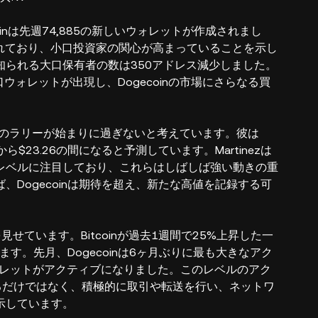
coinは先週74,885の新しいウォレットが作成されまし
保持されており、小口投資家の関心が高まっていることを示し
られる大口保有者の数は350アドレス減少しました。
ウォレットが出現し、Dogecoinの市場にさらなる買
zは、このラリーが始まりに過ぎないと考えています。彼は
から$23.26の間になると予測しています。Martinezは
レベルに注目しており、これらはしばしば強い動きの重
Dogecoinは期待を超え、新たな高値を記録する可
を見せています。Bitcoinが過去1週間で25%上昇した一
ます。先月、Dogecoinは6ヶ月ぶりに最も大きなアク
ウォレットがアクティブになりました。このレベルのアク
るだけではなく、積極的に取引や転送を行い、ネットワ
示しています。