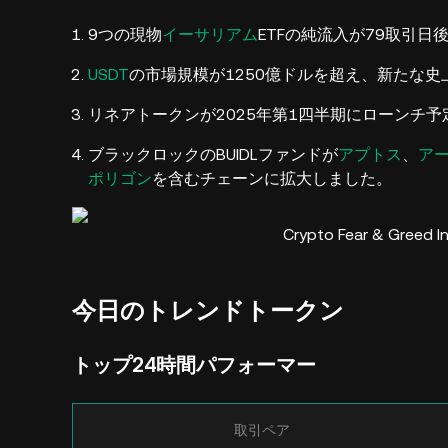
9つの現物
イーサリアム
ETFの純流入が79取引
USDT
の市場規模が1250億ドルを超え、新たな
リネアトークンが2025年第1四半期にローンチ予
ブラックロックのBUIDLファンドが
アプトス
、
ア
ポリゴン
を含むチェーンに拡大しました。
Crypto Fear & Greed I
今日のトレンドトークン
トップ24時間パフォーマー
取引ペア