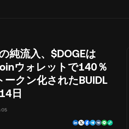
ドルの純流入、$DOGEは
coinウォレットで140％
はトークン化されたBUIDL
14日
:05