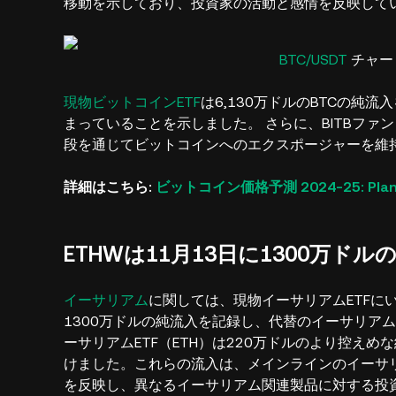
移動を示しており、投資家の活動と感情を反映して
BTC/USDT
チャート
現物ビットコインETF
は6,130万ドルのBTCの純
まっていることを示しました。 さらに、BITBファン
段を通じてビットコインへのエクスポージャーを維
詳細はこちら:
ビットコイン価格予測 2024-25: P
ETHWは11月13日に1300万ド
イーサリアム
に関しては、現物イーサリアムETFに
1300万ドルの純流入を記録し、代替のイーサリア
ーサリアムETF（ETH）は220万ドルのより控えめ
けました。これらの流入は、メインラインのイーサリ
を反映し、異なるイーサリアム関連製品に対する投