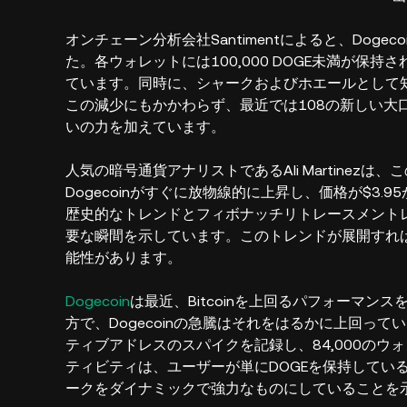
オンチェーン分析会社Santimentによると、Doge
た。各ウォレットには100,000 DOGE未満が
ています。同時に、シャークおよびホエールとして知
この減少にもかかわらず、最近では108の新しい大口
いの力を加えています。
人気の暗号通貨アナリストであるAli Martine
Dogecoinがすぐに放物線的に上昇し、価格が$3.95
歴史的なトレンドとフィボナッチリトレースメント
要な瞬間を示しています。このトレンドが展開すれば、
能性があります。
Dogecoin
は最近、Bitcoinを上回るパフォーマンス
方で、Dogecoinの急騰はそれをはるかに上回ってい
ティブアドレスのスパイクを記録し、84,000の
ティビティは、ユーザーが単にDOGEを保持してい
ークをダイナミックで強力なものにしていることを