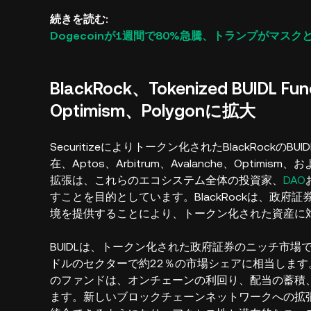
続きを読む:
Dogecoinが1週間で80%急騰、トランプがマス
BlackRock、Tokenized BUIDL F
Optimism、Polygonに拡大
Securitizeによりトークン化されたBlackRockの
在、Aptos、Arbitrum、Avalanche、Optim
拡張は、これらのエコシステム全体の投資家、
DAO
すことを目的としています。BlackRockは、政
境を提供することにより、トークン化された資産に
BUIDLは、トークン化された政府証券のニッチ市場で
ドルのセクターで約22％の市場シェアに相当します。S
のファンドは、オンチェーンの利回り、配当の蓄積
ます。新しいブロックチェーンネットワークへの拡張