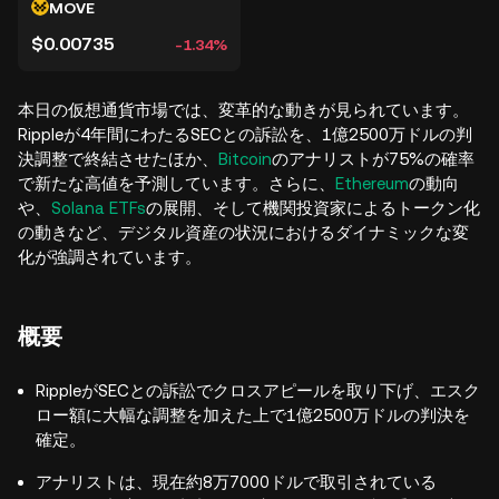
MOVE
$0.00735
-1.34%
本日の仮想通貨市場では、変革的な動きが見られています。
Rippleが4年間にわたるSECとの訴訟を、1億2500万ドルの判
決調整で終結させたほか、
Bitcoin
のアナリストが75%の確率
で新たな高値を予測しています。さらに、
Ethereum
の動向
や、
Solana ETFs
の展開、そして機関投資家によるトークン化
の動きなど、デジタル資産の状況におけるダイナミックな変
化が強調されています。
概要
RippleがSECとの訴訟でクロスアピールを取り下げ、エスク
ロー額に大幅な調整を加えた上で1億2500万ドルの判決を
確定。
アナリストは、現在約8万7000ドルで取引されている