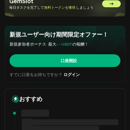
GemSlot
GemSlot
毎日タスクを完了して
無料トークンを獲得
しましょう
新規ユーザー向け期間限定オファー！
新規参加者ボーナス: 最大
-- USDT
の報酬！
口座開設
すでに口座をお持ちですか？
ログイン
おすすめ