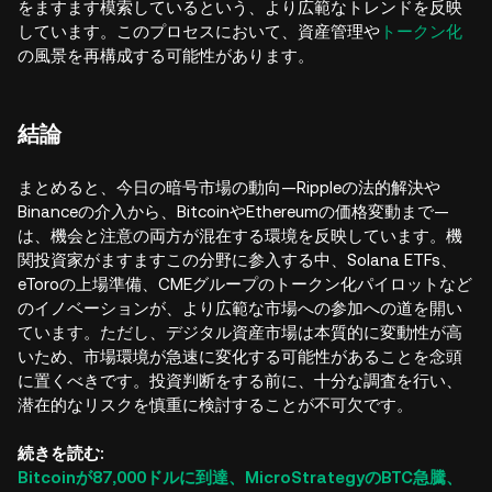
をますます模索しているという、より広範なトレンドを反映
しています。このプロセスにおいて、資産管理や
トークン化
の風景を再構成する可能性があります。
結論
まとめると、今日の暗号市場の動向—Rippleの法的解決や
Binanceの介入から、BitcoinやEthereumの価格変動まで—
は、機会と注意の両方が混在する環境を反映しています。機
関投資家がますますこの分野に参入する中、Solana ETFs、
eToroの上場準備、CMEグループのトークン化パイロットなど
のイノベーションが、より広範な市場への参加への道を開い
ています。ただし、デジタル資産市場は本質的に変動性が高
いため、市場環境が急速に変化する可能性があることを念頭
に置くべきです。投資判断をする前に、十分な調査を行い、
潜在的なリスクを慎重に検討することが不可欠です。
続きを読む:
Bitcoinが87,000ドルに到達、MicroStrategyのBTC急騰、