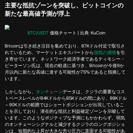
主要な抵抗ゾーンを突破し、ビットコインの
新たな最高値予測が浮上
BTC/USDT
価格チャート | 出典: KuCoin
Bitcoinは引き続き注目を集めており、87Kドル付近で取引さ
れているため、マーケットエキスパートから
強気の感情
を引
き寄せています。ネットワーク経済学者であるティモシー・
ピーターソン氏は、現在の軌道に基づき、Bitcoinが今後9か
月以内に新たな高値に達する可能性が75%であると指摘して
います。
しかしながら、
オンチェーン
データは、クジラの重要なコス
トベースレベルが84Kドルから85Kドルの間にあり、88Kドル
～90Kドルの範囲ではショートポジションが出現しているこ
とを示しており、潜在的な抵抗と利益確定ゾーンを示唆して
います。このようなポジティブな予測にもかかわらず、弱気
のオンチェーンシグナルと減少するクジラのロングポジショ
ンは、短期的な上昇が大きな売り圧力に直面する可能性があ