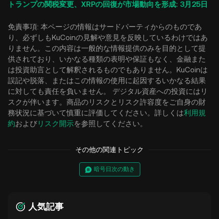
トランプの関税変更、XRPの回復が市場動向を形成: 3月25日
免責事項: 本ページの情報はサードパーティからのものであ
り、必ずしもKuCoinの見解や意見を反映しているわけではあ
りません。この内容は一般的な情報提供のみを目的として提
供されており、いかなる種類の表明や保証もなく、金融また
は投資助言として解釈されるものでもありません。KuCoinは
誤記や脱落、またはこの情報の使用に起因するいかなる結果
に対しても責任を負いません。 デジタル資産への投資にはリ
スクが伴います。商品のリスクとリスク許容度をご自身の財
務状況に基づいて慎重に評価してください。詳しくは
利用規
約
および
リスク開示
を参照してください。
その他の関連トピック
暗号日次の動き
人気記事