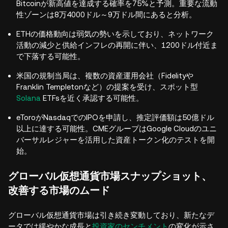
Bitcoinが新高値を達成する確率を75%と予測。重要な流動
性ゾーンは8万4000ドル～9万ドル間にあると分析。
ETHの価格動向は弱気の勢いを示しており、ネットワーク
活動の減少と供給インフレの再開に伴い、1200ドル付近ま
で下落する可能性。
米国の規制当局は、複数の資産運用会社（Fidelityや
Franklin Templetonなど）の提案を受け、スポット型
Solana
ETFsを近く承認する可能性。
eToroがNasdaqでのIPOを申請し、推定評価額は50億ドル
以上に達する可能性。CMEグループはGoogle Cloudのユニ
バーサルレジャーを活用した資産トークン化のテストを開
始。
グローバル仮想通貨市場スナップショット、
改善する市場のムード
グローバル仮想通貨市場は引き続き変動しており、新たなデ
ータでは緩やかな成長と
投資家のセンチメント
の変化が示さ