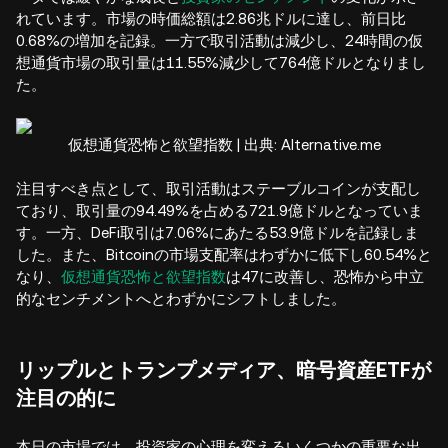
れています。市場の時価総額は2.86兆ドルに達し、前日比
0.68%の増加を記録。一方で取引活動は減少し、24時間の仮
想通貨市場の取引量は11.55%減少して764億ドルとなりまし
た。
仮想通貨恐怖と欲望指数 | 出典: Alternative.me
注目すべき点として、取引活動はステーブルコインが支配し
ており、取引量の94.49%を占める721.9億ドルとなっていま
す。一方、DeFi取引は7.06%にあたる53.9億ドルを記録しま
した。また、Bitcoinの市場支配率はわずかに低下し60.54%と
なり、
仮想通貨恐怖と欲望指数
は47に改善し、恐怖から中立
的なセンチメントへとわずかにシフトしました。
リップルとトランプメディア、暗号資産ETFが
注目の的に
本日の市場では、投資家の心理を変えるいくつかの重要な出