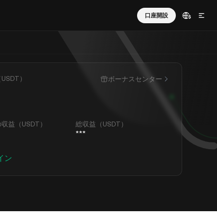
口座開設
ム
KCSの特典
Kia AIアシスタント
L
ajors
USDT-ⓜ
New
TON
USDC-ⓜ
その他
1ポイントを
KCSを保有してステークと、手数料割引や報酬の増
あなた個人のスマートアシスタント
USDT）
ボーナスセンター
額などの特典を得られます
63,527.9
63,566.8
コミュニティ
BTC
BTCUSDT
/USDT
10X
無期限
+1.42%
+1.44%
KCSステーキング
グレ
エアドロップや取引戦略をコミュニティと共有
エアドロップ
KCSオンチェーンガバナンスに参加し、安定した報
1,854.89
1,855.24
収益（USDT）
総収益（USDT）
ETH
ETHUSDT
酬を獲得しよう
/USDT
10X
無期限
+0.6%
+0.59%
***
セキュリティ
KuCoinの保護ツールで資産の安全を確保
73.229
1.07389
KCSロイヤリティ
SOLUSDT
XRP
ロス
/USDT
10X
無期限
イン
+1.05%
+0.52%
されるよう票
KCSをステークして限定特典を享受しよう
0.1407
73.25
WIFUSDT
SOL
/USDT
10X
無期限
+2.47%
+1.02%
ブランドパートナーシップ
アダム・スコットに会い、トゥモローランドを体験
0.0000028979
1.0008
USDC
PEPEUSDT
しよう
/USDT
10X
無期限
+2.09%
0%