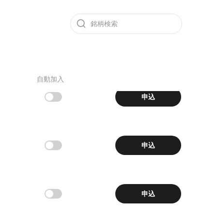
シール
0.07017
0.1963
学んで稼ごう
ADA
DOGEUSDT
/USDT
10X
無期限
+1.09%
+5.53%
テ
仮想通貨について学んで報酬を獲得
1.07377
0.3301
XRPUSDT
TRX
/USDT
10X
無期限
+0.53%
+0.82%
0.14483
0.07021
0GUSDT
DOGE
/USDT
10X
無期限
+4.73%
+1.07%
自動加入
0.1005
6.428
申込
KCS
1000000MOGUSDT
/USDT
10X
無期限
+2.76%
-1.33%
0.0138
4,036.98
XAUT
10000CATUSDT
/USDT
5X
無期限
-1.28%
-0.06%
申込
0.0011553
4,046.37
PAXG
10000REKTUSDT
/USDT
10X
無期限
+0.88%
-0.1%
0.0000983
10000SATSUSDT
無期限
-3.62%
申込
0.002803
1000BONKUSDT
無期限
-0.67%