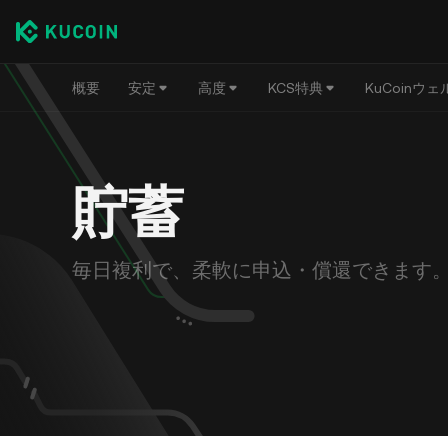
概要
安定
高度
KCS特典
KuCoinウェ
KuCoin Earn
イベントハブ
GemSPACE
機
仮想通貨を着実に増やすためのさまざまな利回り商
大きな報酬と新イベント—トリックはなく特典だけ
最新の有望仮
信頼
品
です。ぜひご覧ください！
貯蓄
今すぐ取引
今すぐ取引
法
表示
報酬センター
法人
HODLer
取引に応じた新しい報酬や特典は、こちらで頻繁に
ス
開く
シンプルEarn
ご確認ください
毎日複利で、柔軟に申込・償還できます
シンプルに保
いつでも入出金でき、毎日報酬を獲得できます
ブ
KuCoin 9周年記念
Spotlight
Ku
保有して稼ぐ
KuCoin 9周年を祝おう — 総額650,000 USDTと限
ミッ
新しいトーク
定KCS報酬を獲得しよう！
資金、取引、信用、先物口座で資産を保有すること
で報酬を獲得できます
マ
GemPool
紹介プログラム
高い
ロックして無
ステーキング
友達を紹介して35%のコミッションを獲得しよう
享受