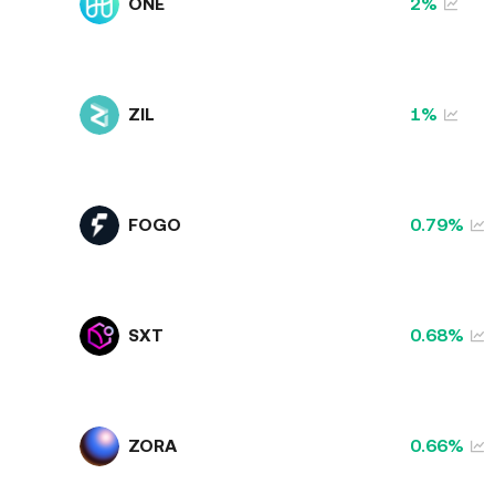
ONE
2%
ZIL
1%
FOGO
0.79%
SXT
0.68%
ZORA
0.66%