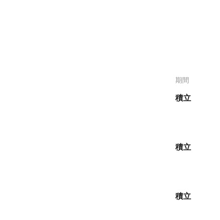
ーションを探索
四半期ごとのVIPレベル
ブログ
割引で購入して利回りを得よう
トップトレーダーとともに利益を増やそう
エキサイティングなイベントや特典を発見
ド
ブロックチェーンの洞察と分析のための公式ブログ
しよう
市場の変動から身を守り、VIP
Iサービス
KuCoinアルファ
ィアを維持しよう
ニュース
代の仮想通貨戦略を強化する
オンチェーン機会を早期に捉えよう
KuCoinウェルス
ルインワンの取引・データ
最新のヘッドラインと仮想通貨のトレンドを常に把
Iです。
握
将来の価値を発見し、賢い投資の旅を始めよう
期間
積立
積立
積立