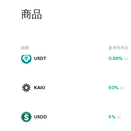
豊富なオンチェーン報酬を獲得しよう
アフィリエイトプログラム
商品
エージェント、コミュニティリーダー、KOLとして
AP
最大60%のコミッションを獲得
次世
オー
ライブ
AP
申請して最大70%のコミッションを獲得しよう!
銘柄
参考年利
USDT
0.89%
KAIO
50%
USDD
5%