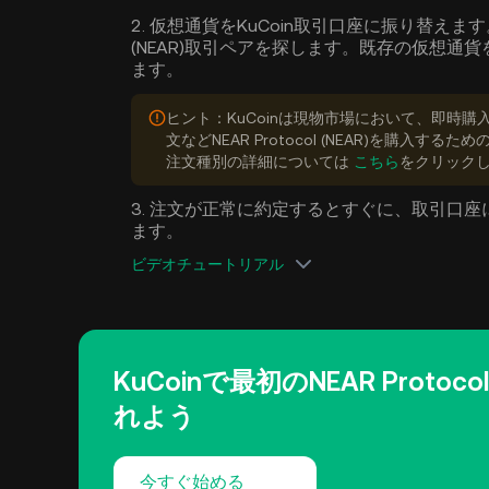
2. 仮想通貨をKuCoin取引口座に振り替えます。 
(NEAR)取引ペアを探します。既存の仮想通貨をNE
ます。
ヒント：KuCoinは現物市場において、即時
文などNEAR Protocol (NEAR)を購入す
注文種別の詳細については
こちら
をクリック
3. 注文が正常に約定するとすぐに、取引口座に利用可
ます。
ビデオチュートリアル
KuCoinで最初のNEAR Protoco
れよう
今すぐ始める