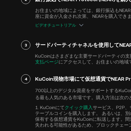
お住まいの地域によっては、銀行振込もNEAR 
座に資金が入金され次第、 NEARを購入でき
ビデオチュートリアル
サードパーティチャネルを使用してNEAR Pro
3
KuCoinはさまざまな主要サードパーティ
支払ページ
にアクセスして、お住まいの地域
KuCoin現物市場にて仮想通貨でNEAR Prot
4
700以上のデジタル資産をサポートするKuCoin現物
る最も人気のある市場です。購入方法は次の
1. KuCoinにて
クイック購入
サービス、P2P
テーブルコインを購入します。 あるいは、
保有する仮想通貨をKuCoinに転送します。
失われる可能性があるため、ブロックチェー