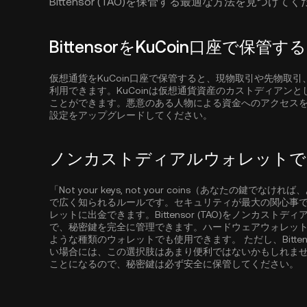
Bittensor (TAO)を保管する最適な方法を見つけて
BittensorをKuCoin口座で保管する
仮想通貨をKuCoin口座で保管すると、現物取引や先物取
利用できます。KuCoinは仮想通貨資産のカストディアン
ことができます。悪意のある人物による資金へのアクセス
設定をアップグレードしてください。
ノンカストディアルウォレットでBit
「Not your keys, not your coins（あなた
で広く知られるルールです。セキュリティが最大の関心事である場合
レットに出金できます。Bittensor (TAO)をノンカス
で、秘密鍵を完全に管理できます。ハードウェアウォレット
ような種類のウォレットでも使用できます。 ただし、Bitten
い場合には、この選択肢はあまり便利ではないかもしれません。秘密
ことになるので、秘密鍵は必ず安全に保管してください。