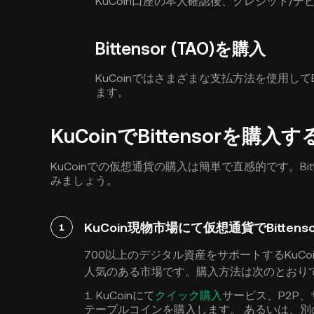
KuCoin口座の本人確認後、クレジット/
Bittensor (TAO)を購入
KuCoinではさまざまな支払方法を使用してB
ます。
KuCoinでBittensorを
KuCoinでの仮想通貨の購入は簡単で直感的です。Bitt
みましょう。
KuCoin現物市場にて仮想通貨でBittenso
1
700以上のデジタル資産をサポートするKuCoin現
人気のある市場です。購入方法は次のとおり
1. KuCoinにて
クイック購入
サービス、P2P
テーブルコインを購入します。 あるいは、