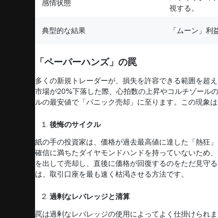
感情状態
視する。
典型的な結果
「ムーン」利
「ペーパーハンズ」の罠
多くの新規トレーダーが、損失を許容できる範囲を超え
市場が20%下落した際、心拍数の上昇やコルチゾール
ルの最安値で「パニック売却」に至ります。この現象は
後悔のサイクル
紙の手の投資家は、価格が過去最高値に達した「熱狂」
確信に満ちたダイヤモンドハンドを持っていないため、
を出して売却し、直後に価格が回復するのをただ見守る
は、取引口座を最も速く枯渇させる方法です。
過剰なレバレッジと清算
罠は過剰なレバレッジの使用によってよく仕掛けられま