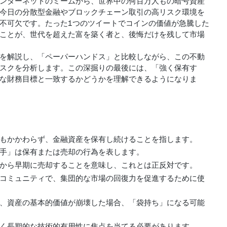
ンターネットのミームから、世界中の何百万人もの暗号資産
今日の分散型金融やブロックチェーン取引の高リスク環境を
不可欠です。たった1つのツイートでコインの価値が急騰した
ことが、世代を超えた富を築く者と、後悔だけを残して市場
を解説し、「ペーパーハンドス」と比較しながら、この不動
スクを分析します。この深掘りの最後には、「強く保有す
な財務目標と一致するかどうかを理解できるようになりま
の圧力にもかかわらず、金融資産を保有し続けることを指します。
手」は保有または売却の行為を表します。
から早期に売却することを意味し、これとは正反対です。
コミュニティで、集団的な市場の回復力を促進するために使
、資産の基本的価値が崩壊した場合、「袋持ち」になる可能
く長期的な技術的有用性に焦点を当てる必要があります。