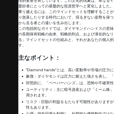
理的要塞を表しています。この文化的現象は、単なるイ
愛好者にとっての基盤的な投資哲学へと変化しました。
乗り越えるには、このマインドセットを理解することが
り急落したりする時代において、揺るぎない姿勢を保つ
から去る者との違いを生み出します。
この包括的なガイドでは、ダイヤモンドハンドスの意味
の長期保有戦略の由来、戦略的利点、および潜在的なリ
る」マインドセットの仕組みと、それがあなたの個人的
す。
主なポイント：
"Diamond hands"とは、高い変動率や市場
象徴：ダイヤモンドは圧力に耐えた強さを表し、「
対照的に、「ペーパーハンズ」は、恐怖や不確実性
ユーティリティ：主に暗号資産および「ミーム株」
用されます。
リスク：巨額の利益をもたらす可能性がありますが
性もあります。
心理：損失回避を制御し、短期的な価格動向ではな