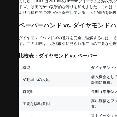
ました。HODLは2013年のBitcoinフォーラム投
ドズ」は美的かつ攻撃的な誇りを加えました。これは「
よりも精神的に強いから保有している」へと物語を転換
ペーパーハンド vs. ダイヤモンド
ダイヤモンドハンドズの意味を完全に理解するには、そ
す。この比較は、現代取引に見られる二つの主要な心理
比較表：ダイヤモンド vs. ペーパー
機能
ダイヤモンド
購入機会とし
変動率への反応
堅調に推移。
時間軸
長期（年単位
高い確信とフ
主要な駆動要因
査。
ストイック；