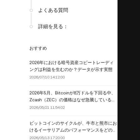
よくある質問
詳細を見る：
おすすめ
2026年における暗号資産コピートレーディ
ングは利益を生むのか？データが示す実態
2026/07/10 14:12:00
2026年5月、Bitcoinが8万ドルを下回る中、
Zcash（ZEC）の価格はなぜ急騰しているの
か？
2026/05/21 11:54:02
ビットコインのサイクルが、牛市と熊市にお
けるイーサリアムのパフォーマンスをどのよ
うに決定するか
2026/05/13 17:20:00