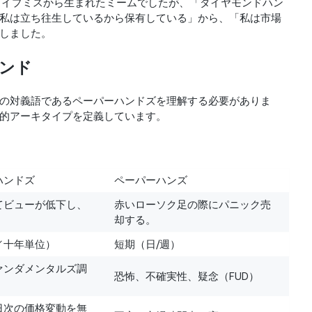
稿でのタイプミスから生まれたミームでしたが、「ダイヤモンドハン
私は立ち往生しているから保有している」から、「私は市場
しました。
ハンド
の対義語であるペーパーハンドズを理解する必要がありま
的アーキタイプを定義しています。
ハンドズ
ペーパーハンズ
てビューが低下し、
赤いローソク足の際にパニック売
却する。
／十年単位）
短期（日/週）
ァンダメンタルズ調
恐怖、不確実性、疑念（FUD）
日次の価格変動を無