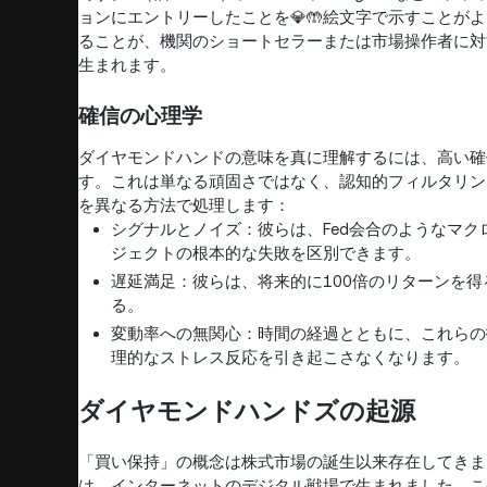
ョンにエントリーしたことを💎🤲絵文字で示すことが
ることが、機関のショートセラーまたは市場操作者に対
生まれます。
確信の心理学
ダイヤモンドハンドの意味を真に理解するには、高い確
す。これは単なる頑固さではなく、認知的フィルタリン
を異なる方法で処理します：
シグナルとノイズ：彼らは、Fed会合のようなマ
ジェクトの根本的な失敗を区別できます。
遅延満足：彼らは、将来的に100倍のリターンを
る。
変動率への無関心：時間の経過とともに、これらの
理的なストレス反応を引き起こさなくなります。
ダイヤモンドハンドズの起源
「買い保持」の概念は株式市場の誕生以来存在してきま
は、インターネットのデジタル戦場で生まれました。こ