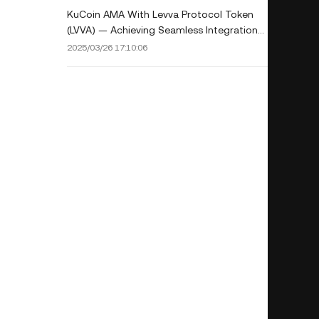
KuCoin AMA With Levva Protocol Token
(LVVA) — Achieving Seamless Integration
Across DeFi Protocols
2025/03/26 17:10:06