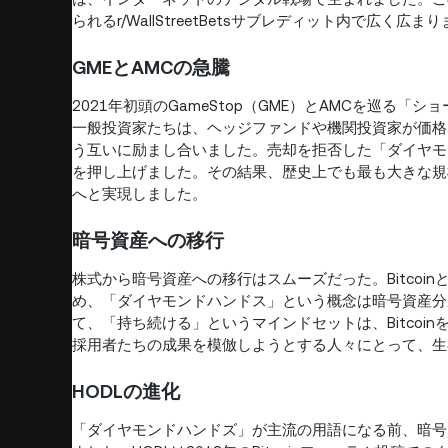
られるr/WallStreetBetsサブレディット内で広く広ま
GMEとAMCの急騰
2021年初頭のGameStop（GME）とAMCを巡る
一般投資家たちは、ヘッジファンドや機関投資家が価格
う互いに励まし合いました。売却を拒否した「ダイヤモ
を押し上げました。その結果、歴史上でも最も大きな規
へと実現しました。
暗号資産への移行
株式から暗号資産への移行はスムーズだった。Bitco
め、「ダイヤモンドハンドス」という概念は暗号資産分
て、「持ち続ける」というマインドセットは、Bitcoin
採用者たちの成果を模倣しようとする人々にとって、生
HODLの進化
「ダイヤモンドハンドズ」が主流の用語になる前、暗号資産界では「