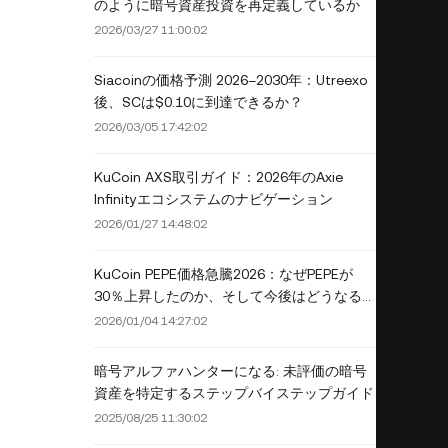
のように暗号資産投資を再定義しているか
2026/03/27 11:00:02
Siacoinの価格予測 2026–2030年：Utreexo
後、SCは$0.10に到達できるか？
2026/03/05 17:42:02
KuCoin AXS取引ガイド：2026年のAxie
Infinityエコシステムのナビゲーション
2026/01/27 14:48:02
KuCoin PEPE価格急騰2026：なぜPEPEが
30％上昇したのか、そして今後はどうなるの
か
2026/01/04 14:27:02
暗号アルファハンターになる: 未評価の暗号
資産を特定するステップバイステップガイド
2025/08/25 11:30:02