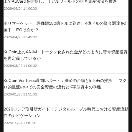
上でKuCardを開始し、リアルワールドの暗号資産決済を推進
2026/04/24 14:00:00
ポリマーケット、評価額150億ドルに到達し4億ドルの資金調達を計
画中－IPOは次か？
2026/04/23 15:42:02
KuCoin上のXAUM：トークン化された金がどのように暗号資産投資
を再定義しているか
2026/03/27 11:00:02
KuCoin Ventures週間レポート：決済の台頭とInfoFiの挫折 — マク
ロ的乱流の中での安全資産の流れとK字型資本の乖離
2026/01/20 11:51:02
2026ロシア取引所ガイド：デジタルルーブル時代における資産流動
性のナビゲーション
2025/12/24 11:51:01