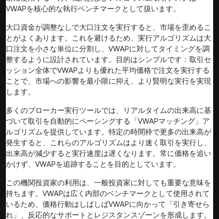
VWAPを核心的な執行ベンチマークとして扱います。
大口資金が調整なしで大口注文を実行すると、市場を歪めるこ
とがよくあります。これを避けるため、実行アルゴリズムは大
口注文を小さな単位に分割し、VWAPに対してタイミングを調
整するように設計されています。目的はシンプルです：取引セ
ッション全体でVWAPよりも優れた平均価格で注文を実行する
ことで、市場への影響を最小限に抑え、より賢明な実行を実現
します。
多くのブローカー実行ツールでは、リアルタイムの出来高に基
づいて取引を自動的にペーシングする「VWAPマッチング」ア
ルゴリズムを提供しています。特定の時間枠で更多の出来高が
発生すると、これらのアルゴリズムはより速く取引を実行し、
出来高が減少すると実行速度は遅くなります。常に価格を追い
かけず、VWAPを追跡することを目的としています。
この機関投資家の利用は、一般投資家に対しても重要な意味を
持ちます。VWAPは広く内部のベンチマークとして使用されて
いるため、価格行動はしばしばVWAPに向かって「引き寄せら
れ」、反応的なサポートとレジスタンスゾーンを形成します。