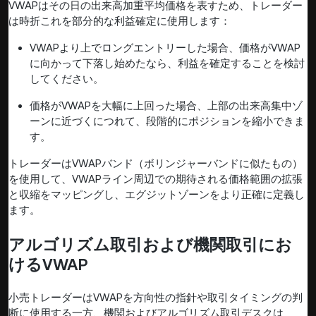
VWAPはその日の出来高加重平均価格を表すため、トレーダー
は時折これを部分的な利益確定に使用します：
VWAPより上でロングエントリーした場合、価格がVWAP
に向かって下落し始めたなら、利益を確定することを検討
してください。
価格がVWAPを大幅に上回った場合、上部の出来高集中ゾ
ーンに近づくにつれて、段階的にポジションを縮小できま
す。
トレーダーはVWAPバンド（ボリンジャーバンドに似たもの）
を使用して、VWAPライン周辺での期待される価格範囲の拡張
と収縮をマッピングし、エグジットゾーンをより正確に定義し
ます。
アルゴリズム取引および機関取引にお
けるVWAP
小売トレーダーはVWAPを方向性の指針や取引タイミングの判
断に使用する一方、機関およびアルゴリズム取引デスクは