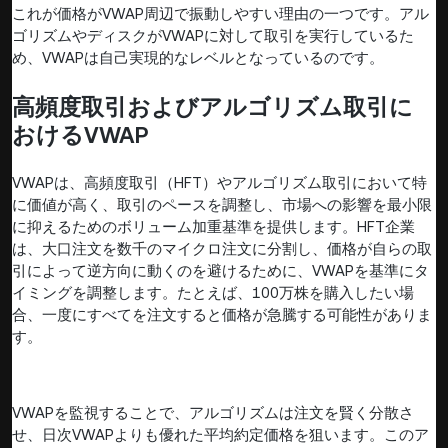
これが価格がVWAP周辺で振動しやすい理由の一つです。アル
ゴリズムやディスクがVWAPに対して取引を実行しているた
め、VWAPは自己実現的なレベルとなっているのです。
高頻度取引およびアルゴリズム取引に
おけるVWAP
VWAPは、高頻度取引（HFT）やアルゴリズム取引において特
に価値が高く、取引のペースを調整し、市場への影響を最小限
に抑えるためのボリューム加重基準を提供します。HFT企業
は、大口注文を数千のマイクロ注文に分割し、価格が自らの取
引によって逆方向に動くのを避けるために、VWAPを基準にタ
イミングを調整します。たとえば、100万株を購入したい場
合、一度にすべてを注文すると価格が急騰する可能性がありま
す。
VWAPを監視することで、アルゴリズムは注文を賢く分散さ
せ、日次VWAPよりも優れた平均約定価格を狙います。このア