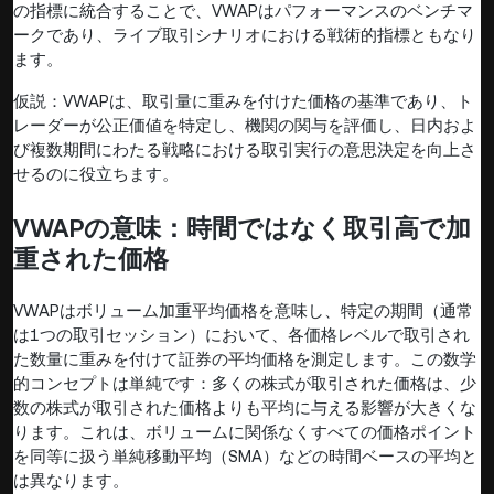
の指標に統合することで、VWAPはパフォーマンスのベンチマ
ークであり、ライブ取引シナリオにおける戦術的指標ともなり
ます。
仮説：VWAPは、取引量に重みを付けた価格の基準であり、ト
レーダーが公正価値を特定し、機関の関与を評価し、日内およ
び複数期間にわたる戦略における取引実行の意思決定を向上さ
せるのに役立ちます。
VWAPの意味：時間ではなく取引高で加
重された価格
VWAPはボリューム加重平均価格を意味し、特定の期間（通常
は1つの取引セッション）において、各価格レベルで取引され
た数量に重みを付けて証券の平均価格を測定します。この数学
的コンセプトは単純です：多くの株式が取引された価格は、少
数の株式が取引された価格よりも平均に与える影響が大きくな
ります。これは、ボリュームに関係なくすべての価格ポイント
を同等に扱う単純移動平均（SMA）などの時間ベースの平均と
は異なります。