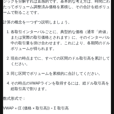
ジックを分解すれば直感的です。基本的な考え方は、時間にわ
たってボリューム調整済み価格を累積し、その合計を総ボリュ
ームで割ることです。
計算の概念を一つずつ説明しましょう。
各取引インターバルごとに、典型的な価格（通常「終値」
または実際の取引価格とされます）に、そのインターバル
中の取引量を掛け合わせます。これにより、各期間のドル
ボリュームが得られます。
現在の時点までに、すべての区間のドル取引高を累計して
ください。
同じ区間でボリュームを累積的に合計してください。
その時点のVWAPラインを取得するには、総ドル取引高を
総取引高で割ります。
数式形式で：
VWAP = (Σ (価格 × 取引高)) ÷ Σ 取引高