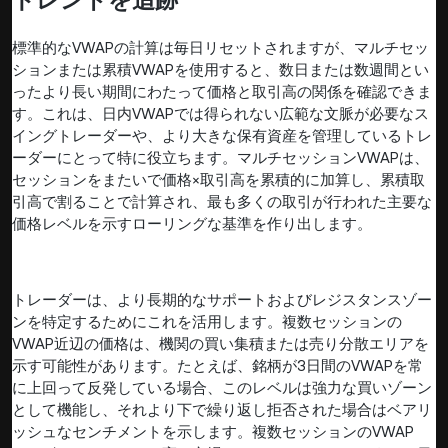
トレンドを追跡
標準的なVWAPの計算は毎日リセットされますが、マルチセッ
ションまたは累積VWAPを使用すると、数日または数週間とい
ったより長い期間にわたって価格と取引高の関係を確認できま
す。これは、日内VWAPでは得られない広範な文脈が必要なス
イングトレーダーや、より大きな保有資産を管理しているトレ
ーダーにとって特に役立ちます。マルチセッションVWAPは、
セッションをまたいで価格×取引高を累積的に加算し、累積取
引高で割ることで計算され、最も多くの取引が行われた主要な
価格レベルを示すローリングな基準を作り出します。
トレーダーは、より長期的なサポートおよびレジスタンスゾー
ンを特定するためにこれを活用します。複数セッションの
VWAP近辺の価格は、機関の買い集積または売り分散エリアを
示す可能性があります。たとえば、銘柄が3日間のVWAPを常
に上回って反発している場合、このレベルは強力な買いゾーン
として機能し、それより下で繰り返し拒否された場合はベアリ
ッシュなセンチメントを示します。複数セッションのVWAP