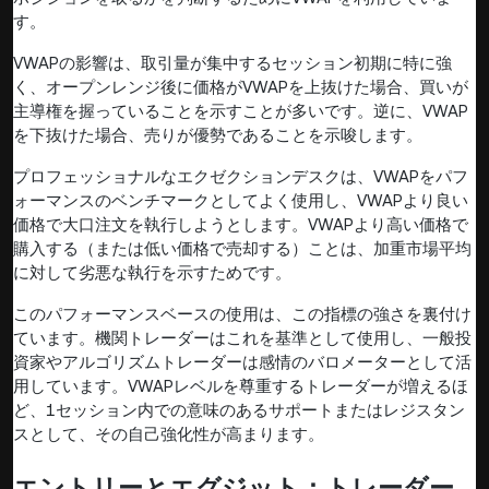
す。
VWAPの影響は、取引量が集中するセッション初期に特に強
く、オープンレンジ後に価格がVWAPを上抜けた場合、買いが
主導権を握っていることを示すことが多いです。逆に、VWAP
を下抜けた場合、売りが優勢であることを示唆します。
プロフェッショナルなエクゼクションデスクは、VWAPをパフ
ォーマンスのベンチマークとしてよく使用し、VWAPより良い
価格で大口注文を執行しようとします。VWAPより高い価格で
購入する（または低い価格で売却する）ことは、加重市場平均
に対して劣悪な執行を示すためです。
このパフォーマンスベースの使用は、この指標の強さを裏付け
ています。機関トレーダーはこれを基準として使用し、一般投
資家やアルゴリズムトレーダーは感情のバロメーターとして活
用しています。VWAPレベルを尊重するトレーダーが増えるほ
ど、1セッション内での意味のあるサポートまたはレジスタン
スとして、その自己強化性が高まります。
エントリーとエグジット：トレーダー