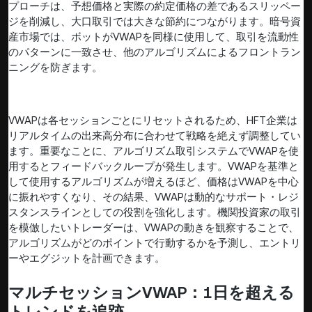
プローチは、予想価格と実際の約定価格の差であるスリッペー
ジを削減し、大口取引では大きな節約につながります。暗号資
産市場では、ボットがVWAPを同様に使用して、取引を流動性
のパターンに一致させ、他のアルゴリズムによるフロントラン
ニングを防ぎます。
VWAPは各セッションごとにリセットされるため、HFT企業は
リアルタイムの出来高分布に合わせて戦略を絶えず調整してい
ます。重要なことに、アルゴリズム取引システムでVWAPを使
用するとフィードバックループが発生します。VWAPを基準と
して使用するアルゴリズムが増えるほど、価格はVWAPを中心
に振れやすくなり、その結果、VWAPは動的なサポート・レジ
スタンスラインとしての役割を強化します。機関投資家の取引
を模倣したいトレーダーは、VWAPの動きを観察することで、
アルゴリズムがどのポイントで行動するかを予測し、エントリ
ーやエグジットを計画できます。
マルチセッションVWAP：1日を超える