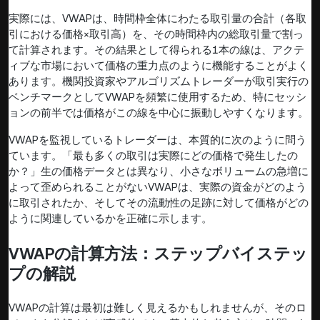
実際には、VWAPは、時間枠全体にわたる取引量の合計（各取
引における価格×取引高）を、その時間枠内の総取引量で割っ
て計算されます。その結果として得られる1本の線は、アクテ
ィブな市場において価格の重力点のように機能することがよく
あります。機関投資家やアルゴリズムトレーダーが取引実行の
ベンチマークとしてVWAPを頻繁に使用するため、特にセッシ
ョンの前半では価格がこの線を中心に振動しやすくなります。
VWAPを監視しているトレーダーは、本質的に次のように問う
ています。「最も多くの取引は実際にどの価格で発生したの
か？」生の価格データとは異なり、小さなボリュームの急増に
よって歪められることがないVWAPは、実際の資金がどのよう
に取引されたか、そしてその流動性の足跡に対して価格がどの
ように関連しているかを正確に示します。
VWAPの計算方法：ステップバイステッ
プの解説
VWAPの計算は最初は難しく見えるかもしれませんが、そのロ