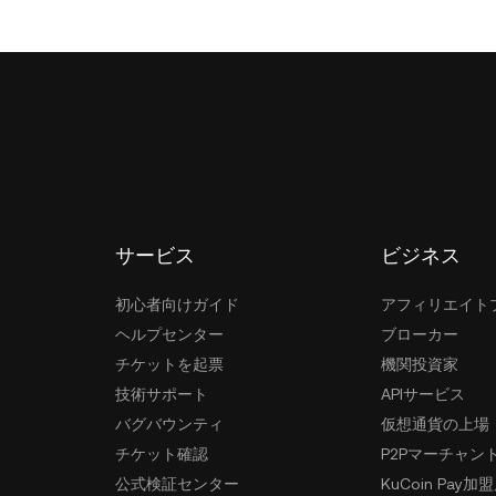
サービス
ビジネス
初心者向けガイド
アフィリエイト
ヘルプセンター
ブローカー
チケットを起票
機関投資家
技術サポート
APIサービス
バグバウンティ
仮想通貨の上場
チケット確認
P2Pマーチャン
公式検証センター
KuCoin Pay加