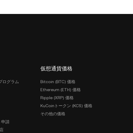
仮想通貨価格
プログラム
Bitcoin (BTC) 価格
Ethereum (ETH) 価格
Ripple (XRP) 価格
KuCoinトークン (KCS) 価格
その他の価格
ト申請
盟店