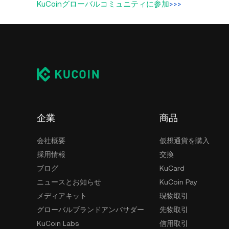
KuCoinグローバルコミュニティに参加
>>>
企業
商品
会社概要
仮想通貨を購入
採用情報
交換
ブログ
KuCard
ニュースとお知らせ
KuCoin Pay
メディアキット
現物取引
グローバルブランドアンバサダー
先物取引
KuCoin Labs
信用取引