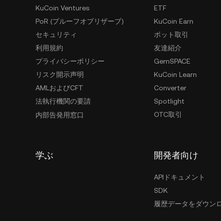
KuCoin Ventures
ETF
PoR (プルーフオブリザーブ)
KuCoin Earn
セキュリティ
ボット取引
利用規約
友達紹介
プライバシーポリシー
GemSPACE
リスク開示声明
KuCoin Learn
AMLおよびCFT
Converter
法執行機関の要請
Spotlight
OTC取引
内部告発用窓口
学ぶ
開発者向け
APIドキュメント
SDK
履歴データをダウン