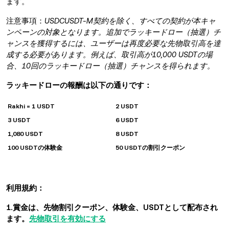
ます。
注意事項：
USDCUSDT-M契約を除く、すべての契約が本キャ
ンペーンの対象となります。追加でラッキードロー（抽選）チ
ャンスを獲得するには、ユーザーは再度必要な先物取引高を達
成する必要があります。例えば、取引高が10,000 USDTの場
合、10回のラッキードロー（抽選）チャンスを得られます。
ラッキードローの報酬は以下の通りです：
Rakhi = 1 USDT
2 USDT
3 USDT
6 USDT
1,080 USDT
8 USDT
100 USDTの体験金
50 USDTの割引クーポン
利用規約：
1.賞金は、先物割引クーポン、体験金、USDTとして配布され
ます。
先物取引を有効にする