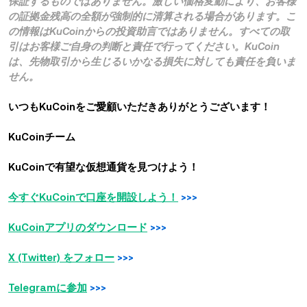
保証するものではありません。激しい価格変動により、お客様
の証拠金残高の全額が強制的に清算される場合があります。こ
の情報はKuCoinからの投資助言ではありません。すべての取
引はお客様ご自身の判断と責任で行ってください。KuCoin
は、先物取引から生じるいかなる損失に対しても責任を負いま
せん。
いつもKuCoinをご愛顧いただきありがとうございます！
KuCoinチーム
KuCoinで有望な仮想通貨を見つけよう！
今すぐKuCoinで口座を開設しよう！
>>>
KuCoinアプリのダウンロード
>>>
X (Twitter) をフォロー
>>>
Telegramに参加
>>>