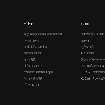
পরিষেবা
ব্যবসা
নতুন ব্যবহারকারীদের জন্য নির্দেশিকা
অ্যাফিলিয়েট প্রোগ্রাম
সহায়তা কেন্দ্র
ব্রোকার
একটি টিকিট জমা দিন
প্রতিষ্ঠানগুলি
কারিগরি সহায়তা
API পরিষেবা
বাগ বাউন্টি
টোকেন তালিকাভুক্ত ক
টিকিট যাচাইকরণ
P2P মার্চেন্ট হওয়ার 
অফিসিয়াল যাচাইকরণ কেন্দ্র
KuCoin অ্যাম্বাসেডর
ফি এবং ভিআইপি
KuCoin Pay মার্চেন্ট
বিশেষ ব্যবহার
তালিকা থেকে বাদ দেওয়া
সাইটম্যাপ