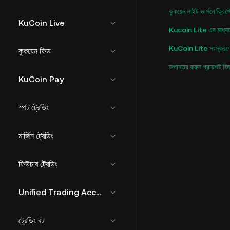
কুকয়েন লাইট ভার্সনে ক্রিপ
KuCoin Live
Kucoin Lite এর মাধ্যমে
KuCoin Lite সংস্করণে P2
কুকয়েন ফিড
রুপান্তর করুন প্রায়শই জ
KuCoin Pay
স্পট ট্রেডিং
মার্জিন ট্রেডিং
ফিউচার ট্রেডিং
Unified Trading Account
ট্রেডিং বট