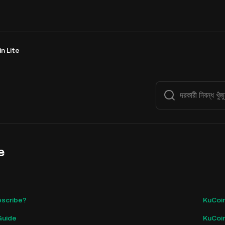
n Lite
e
bscribe?
KuCoin L
Guide
KuCoin ল