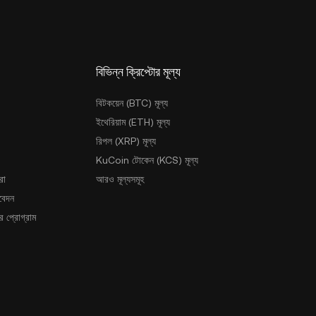
বিভিন্ন ক্রিপ্টোর মূল্য
বিটকয়েন (BTC) মূল্য
ইথেরিয়াম (ETH) মূল্য
রিপল (XRP) মূল্য
KuCoin টোকেন (KCS) মূল্য
রা
আরও মূল্যসমূহ
আবেদন
 প্রোগ্রাম