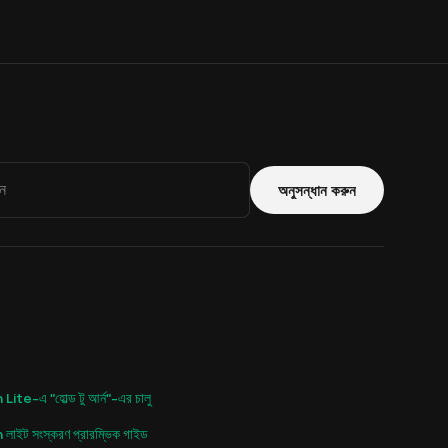
অনুসন্ধান করুন
ite-এ "হোল্ড টু আর্ন"-এর চালু
াইট সংস্করণ প্রারম্ভিক গাইড