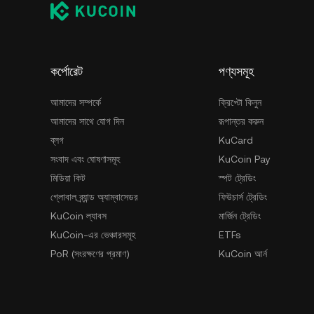
কর্পোরেট
পণ্যসমূহ
আমাদের সম্পর্কে
ক্রিপ্টো কিনুন
আমাদের সাথে যোগ দিন
রূপান্তর করুন
ব্লগ
KuCard
সংবাদ এবং ঘোষণাসমূহ
KuCoin Pay
মিডিয়া কিট
স্পট ট্রেডিং
গ্লোবাল ব্র্যান্ড অ্যাম্বাসেডর
ফিউচার্স ট্রেডিং
KuCoin ল্যাবস
মার্জিন ট্রেডিং
KuCoin-এর ভেঞ্চারসমূহ
ETFs
PoR (সংরক্ষণের প্রমাণ)
KuCoin আর্ন
নিরাপত্তা
ট্রেডিং বট
ব্যবহারের শর্তাবলি
রেফারেল
গোপনীয়তা নীতি
জেমস্পেস