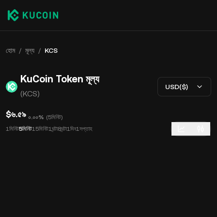
হোম
/
মূল্য
/
KCS
KuCoin Token মূল্য
USD($)
(KCS)
$৬.৫৯
০.০০%
(
5মিনিট
)
1মিনিট
5মিনিট
15মিনিট
1ঘন্টা
8ঘন্টা
1দিন
1সপ্তাহ