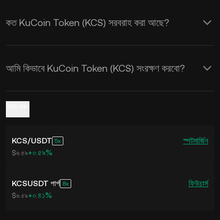
কত KuCoin Token (KCS) সরবরাহ করা আছে?
আমি কিভাবে KuCoin Token (KCS) সংরক্ষণ করবো?
ট্রেড করুন
KCS
/
USDT
স্পট
মার্জিন
5
+০.৫৯%
$৬.৫৯
KCSUSDT পার্প
ফিউচার্স
8
+০.৪১%
$৬.৫৯