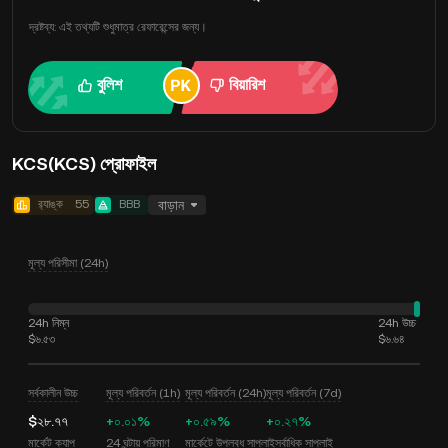
দ্রষ্টব্য: এই তথ্যটি শুধুমাত্র রেফারেন্সের জন্য।
বুলিশ
বিয়ারিশ
KCS(KCS) প্রোফাইল
র‍্যাঙ্ক
55
BBB
বাড়ান
মূল্য পরিসীমা (24h)
24h নিম্ন
24h উচ্চ
$৬.৫৩
$৬.৬৪
সর্বকালীন উচ্চ
মূল্য পরিবর্তন (1h)
মূল্য পরিবর্তন (24h)
মূল্য পরিবর্তন (7d)
$২৮.৭৭
+০.০১%
+০.৫৯%
+০.২৭%
মার্কেট ক্যাপ
24 ঘন্টায় পরিমাণ
মার্কেটে উপলব্ধ সাপ্লাই
সর্বাধিক সাপ্লাই