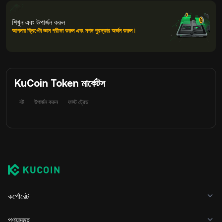
শিখুন এবং উপার্জন করুন
আপনার ক্রিপ্টো জ্ঞান পরীক্ষা করুন এবং নগদ পুরস্কার অর্জন করুন।
KuCoin Token মার্কেটস
বট
উপার্জন করুন
ফাস্ট ট্রেড
কর্পোরেট
পণ্যসমূহ