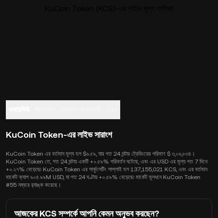
KuCoin Token (KCS)-এর লাইভ মূল্য তালিকা
ওভারভিউ
বিশ্লেষণ
সাধারণ প্রশ্নাবলী
ট্রেড
KuCoin Token-এর লাইভ সারাংশ
KuCoin Token এর বর্তমান মূল্য হল $৬.৫৯, যার গত 24 ঘন্টার ট্রেডিংয়ের পরিমাণ $ ৩,০৬,৮৩৪।
KuCoin Token তে, গত 24 ঘন্টায় একটি +০.৫৯% পরিবর্তন ঘটেছে, এবং এর USD এর মূল্য গত 7 দিনে
+০.২৭% বেড়েছে৷ KuCoin Token এর সার্কুলেটিং সাপ্লাই হল 137,155,021 KCS, এবং এর বর্তমান
মার্কেট ক্যাপ ৯০৪.৯৯M USD, যা গত 24 ঘণ্টায় +০.৫৯% বেড়েছে৷ মার্কেট মূলধনে KuCoin Token
#55 নম্বরে র‍্যাঙ্ক করেছে।
আজকের KCS সম্পর্কে আপনি কেমন অনুভব করছেন?