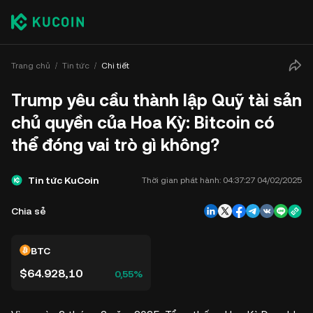
Trang chủ
Tin tức
Chi tiết
Trump yêu cầu thành lập Quỹ tài sản
chủ quyền của Hoa Kỳ: Bitcoin có
thể đóng vai trò gì không?
Tin tức KuCoin
Thời gian phát hành:
04:37:27 04/02/2025
Chia sẻ
BTC
$64.928,10
0,55%