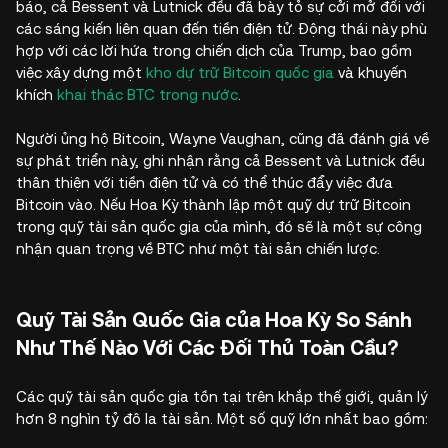
báo, cả Bessent và Lutnick đều đã bày tỏ sự cởi mở đối với
các sáng kiến liên quan đến tiền điện tử. Động thái này phù
hợp với các lời hứa trong chiến dịch của Trump, bao gồm
việc xây dựng một
kho dự trữ Bitcoin quốc gia
và khuyến
khích
khai thác BTC trong nước
.
Người ủng hộ Bitcoin, Wayne Vaughan, cũng đã đánh giá về
sự phát triển này, ghi nhận rằng cả Bessent và Lutnick đều
thân thiện với tiền điện tử và có thể thúc đẩy việc đưa
Bitcoin vào. Nếu Hoa Kỳ thành lập một quỹ dự trữ Bitcoin
trong quỹ tài sản quốc gia của mình, đó sẽ là một sự công
nhận quan trọng về BTC như một tài sản chiến lược.
Quỹ Tài Sản Quốc Gia của Hoa Kỳ So Sánh
Như Thế Nào Với Các Đối Thủ Toàn Cầu?
Các quỹ tài sản quốc gia tồn tại trên khắp thế giới, quản lý
hơn 8 nghìn tỷ đô la tài sản. Một số quỹ lớn nhất bao gồm: