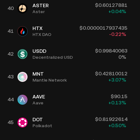
$
0.60127881
ASTER
40
+
0.04
%
Aster
$
0.0000017937435
HTX
41
-0.22
%
HTX DAO
$
0.99840063
USDD
42
0
%
Decentralized USD
$
0.42810012
MNT
43
+
3.07
%
Mantle Network
$
90.15
AAVE
44
+
0.13
%
Aave
$
0.81922614
DOT
45
+
0.50
%
Polkadot