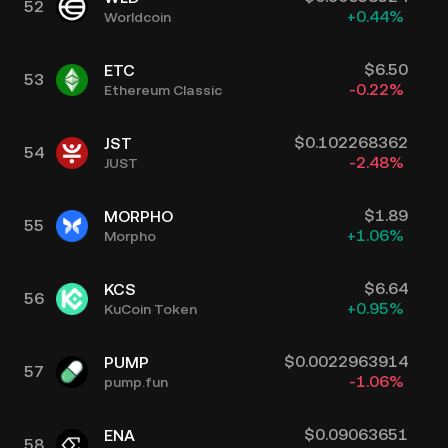
52
+
0.44
%
Worldcoin
$
6.50
ETC
53
-0.22
%
Ethereum Classic
$
0.102268362
JST
54
-2.48
%
JUST
$
1.89
MORPHO
55
+
1.06
%
Morpho
$
6.64
KCS
56
+
0.95
%
KuCoin Token
$
0.0022963914
PUMP
57
-1.06
%
pump.fun
$
0.09063651
ENA
58