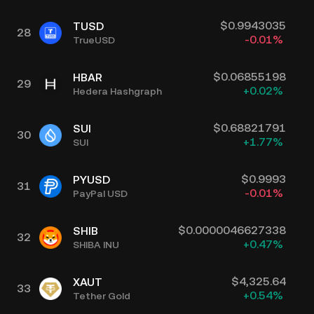
$
0.9943035
TUSD
28
-0.01
%
TrueUSD
$
0.06855198
HBAR
29
+
0.02
%
Hedera Hashgraph
$
0.68821791
SUI
30
+
1.77
%
SUI
$
0.9993
PYUSD
31
-0.01
%
PayPal USD
$
0.0000046627338
SHIB
32
+
0.47
%
SHIBA INU
$
4,325.64
XAUT
33
+
0.54
%
Tether Gold