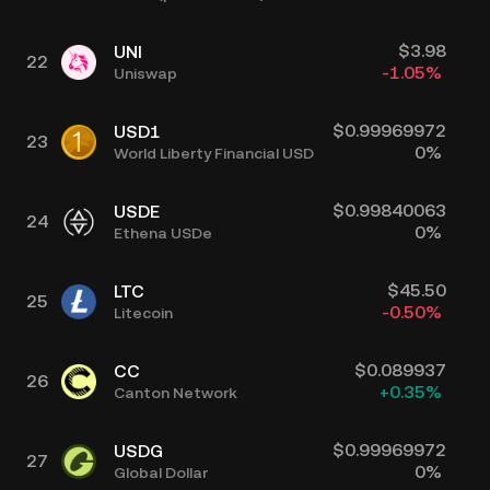
$
3.98
UNI
22
-1.05
%
Uniswap
$
0.99969972
USD1
23
0
%
World Liberty Financial USD
$
0.99840063
USDE
24
0
%
Ethena USDe
$
45.50
LTC
25
-0.50
%
Litecoin
$
0.089937
CC
26
+
0.35
%
Canton Network
$
0.99969972
USDG
27
0
%
Global Dollar