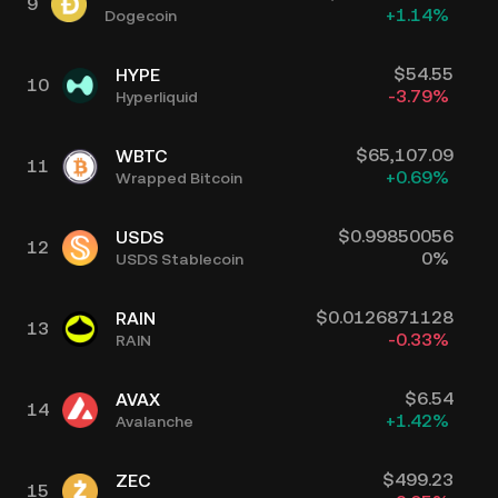
9
+
1.14
%
Dogecoin
$
54.55
HYPE
10
-3.79
%
Hyperliquid
$
65,107.09
WBTC
11
+
0.69
%
Wrapped Bitcoin
$
0.99850056
USDS
12
0
%
USDS Stablecoin
$
0.0126871128
RAIN
13
-0.33
%
RAIN
$
6.54
AVAX
14
+
1.42
%
Avalanche
$
499.23
ZEC
15