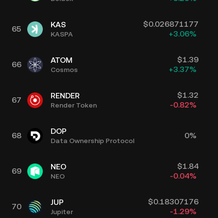
$
0.026871177
KAS
65
+
3.06
%
KASPA
$
1.39
ATOM
66
+
3.37
%
Cosmos
$
1.32
RENDER
67
-0.82
%
Render Token
DOP
68
0
%
Data Ownership Protocol
$
1.84
NEO
69
-0.04
%
NEO
$
0.18307176
JUP
70
-1.29
%
Jupiter