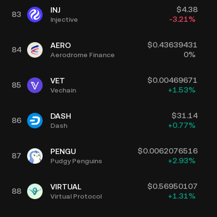
$
4.38
INJ
83
-3.21
%
Injective
$
0.43639431
AERO
84
0
%
Aerodrome Finance
$
0.00469671
VET
85
+
1.53
%
Vechain
$
31.14
DASH
86
+
0.77
%
Dash
$
0.0062076516
PENGU
87
+
2.93
%
Pudgy Penguins
$
0.56950107
VIRTUAL
88
+
1.31
%
Virtual Protocol