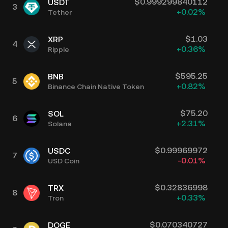
$
0.999299840112
USDT
3
+
0.02
%
Tether
$
1.03
XRP
4
+
0.36
%
Ripple
$
595.25
BNB
5
+
0.82
%
Binance Chain Native Token
$
75.20
SOL
6
+
2.31
%
Solana
$
0.99969972
USDC
7
-0.01
%
USD Coin
$
0.32836998
TRX
8
+
0.33
%
Tron
$
0.070340727
DOGE