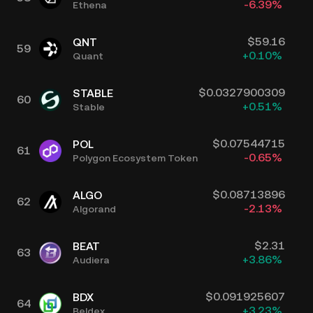
-6.39
%
Ethena
$
59.16
QNT
59
+
0.10
%
Quant
$
0.0327900309
STABLE
60
+
0.51
%
Stable
$
0.07544715
POL
61
-0.65
%
Polygon Ecosystem Token
$
0.08713896
ALGO
62
-2.13
%
Algorand
$
2.31
BEAT
63
+
3.86
%
Audiera
$
0.091925607
BDX
64
+
3.23
%
Beldex