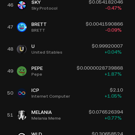
$
0.054182046
SKY
46
-0.47
%
Sky Protocol
$
0.0041590866
BRETT
47
-0.09
%
BRETT
$
0.99920007
U
48
+
0.04
%
United Stables
$
0.0000028739868
PEPE
49
+
1.87
%
Pepe
$
2.10
ICP
50
+
1.05
%
Internet Computer
$
0.076526394
MELANIA
51
+
0.77
%
Melania Meme
$
0.30658524
WLD