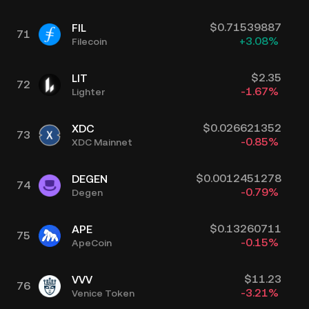
$
0.71539887
FIL
71
+
3.08
%
Filecoin
$
2.35
LIT
72
-1.67
%
Lighter
$
0.026621352
XDC
73
-0.85
%
XDC Mainnet
$
0.0012451278
DEGEN
74
-0.79
%
Degen
$
0.13260711
APE
75
-0.15
%
ApeCoin
$
11.23
VVV
76
-3.21
%
Venice Token