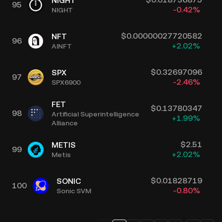
NIGHT
95
-0.42
%
NIGHT
$
0.00000027720582
NFT
96
+
2.02
%
AINFT
$
0.32697096
SPX
97
-2.46
%
SPX6900
FET
$
0.13780347
98
Artificial Superintelligence
+
1.99
%
Alliance
$
2.51
METIS
99
+
2.02
%
Metis
$
0.01828719
SONIC
100
-0.80
%
Sonic SVM