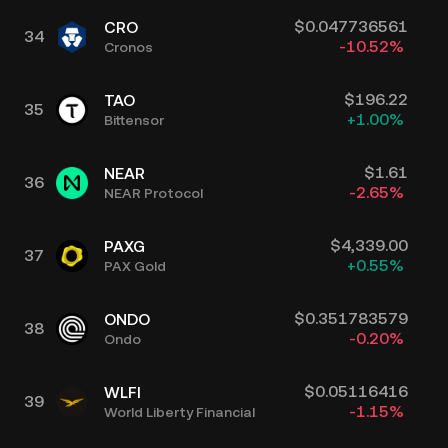
$
0.047736561
CRO
34
-10.52
%
Cronos
$
196.22
TAO
35
+
1.00
%
Bittensor
$
1.61
NEAR
36
-2.65
%
NEAR Protocol
$
4,339.00
PAXG
37
+
0.55
%
PAX Gold
$
0.351783579
ONDO
38
-0.20
%
Ondo
$
0.05116416
WLFI
39
-1.15
%
World Liberty Financial