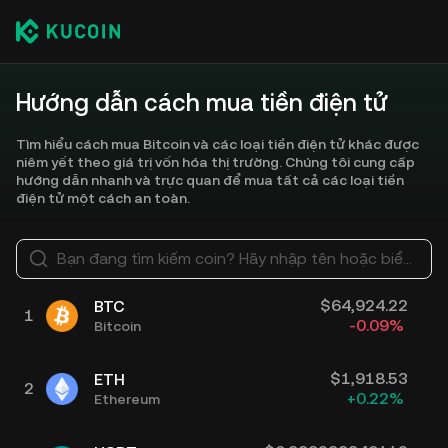
Hướng dẫn cách mua tiền điện tử
Tìm hiểu cách mua Bitcoin và các loại tiền điện tử khác được
niêm yết theo giá trị vốn hóa thị trường. Chúng tôi cung cấp
hướng dẫn nhanh và trực quan để mua tất cả các loại tiền
điện tử một cách an toàn.
Bạn đang tìm kiếm coin? Hãy nhập tên hoặc biểu tượng của coin đó, ví dụ: Bitcoin, Ethereum
$
64,924.22
BTC
1
-0.09
%
Bitcoin
$
1,918.53
ETH
2
+
0.22
%
Ethereum