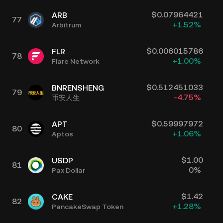
$
0.07964421
ARB
77
+
1.52
%
Arbitrum
$
0.006015786
FLR
78
+
1.00
%
Flare Network
$
0.512451033
BNRENSHENG
79
-4.75
%
币安人生
$
0.59997972
APT
80
+
1.06
%
Aptos
$
1.00
USDP
81
0
%
Pax Dollar
$
1.42
CAKE
82
+
1.28
%
PancakeSwap Token