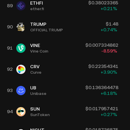
$
0.38023365
ETHFI
89
+
0.21
%
ether.fi
$
1.48
TRUMP
90
+
0.74
%
OFFICIAL TRUMP
$
0.007334862
VINE
91
-8.59
%
Vine Coin
$
0.22354341
CRV
92
+
3.90
%
Curve
$
0.136364478
UB
93
+
6.18
%
Unibase
$
0.017957421
SUN
94
+
0.27
%
SunToken
$
0.018736875