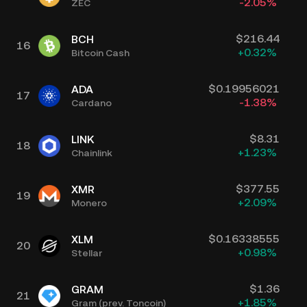
-2.05
%
ZEC
$
216.44
BCH
16
+
0.32
%
Bitcoin Cash
$
0.19956021
ADA
17
-1.38
%
Cardano
$
8.31
LINK
18
+
1.23
%
Chainlink
$
377.55
XMR
19
+
2.09
%
Monero
$
0.16338555
XLM
20
+
0.98
%
Stellar
$
1.36
GRAM
21
+
1.85
%
Gram (prev. Toncoin)