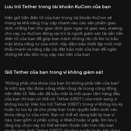
Lưu trữ Tether trong tài khoản KuCoin của bạn
Việc giữ tiền điện tử của bạn trong tài khoản KuCoin sẽ
mang lại khả năng truy cập nhanh vào các sản phẩm giao
dịch, chẳng hạn như giao dịch giao ngay và giao sau, staking,
cho vay, v.v. KuCoin đóng vai trò là người giám sát tài sản tiền
điện tử của bạn để giúp bạn tránh những rắc rối khi tự bảo
mật khóa riêng tư của mình. Hãy đảm bảo thiết lập một mật
khẩu mạnh và nâng cấp cài đặt bảo mật của bạn để ngăn
những kẻ xấu độc truy cập vào tiền của bạn.
Giữ Tether của bạn trong ví không giám sát
"Không phải chìa khóa của bạn thì không phải tiền của bạn"
là một quy tắc được công nhận rộng rãi trong cộng đồng
tiền điện tử. Nếu vấn đề bảo mật là mối quan tâm hàng đầu
của bạn thì bạn có thể rút Tether (USDT) của mình sang ví
không lưu ký. Việc lưu trữ Tether (USDT) trong ví không lưu ký
hoặc tự lưu ký sẽ cho phép bạn toàn quyền kiểm soát các
khóa riêng tư của mình. Bạn có thể sử dụng bất kỳ loại ví
nào, bao gồm ví phần cứng, ví Web3 hoặc ví giấy. Xin lưu ý
rằng tùy chọn này có thể sẽ kém thuận tiện hơn nếu bạn
muốn giao dịch Tether (USDT) thường xuyên hoặc tận dụng