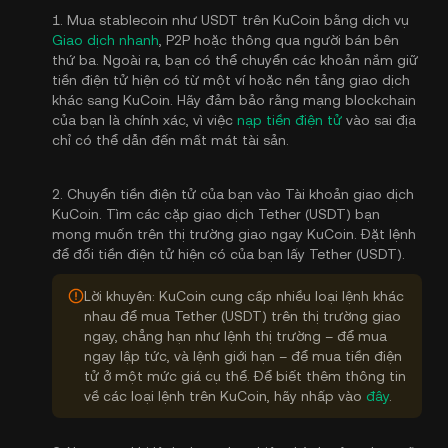
1. Mua stablecoin như USDT trên KuCoin bằng dịch vụ
Giao dịch nhanh
, P2P hoặc thông qua người bán bên
thứ ba. Ngoài ra, bạn có thể chuyển các khoản nắm giữ
tiền điện tử hiện có từ một ví hoặc nền tảng giao dịch
khác sang KuCoin. Hãy đảm bảo rằng mạng blockchain
của bạn là chính xác, vì việc
nạp tiền điện tử
vào sai địa
chỉ có thể dẫn đến mất mát tài sản.
2. Chuyển tiền điện tử của bạn vào Tài khoản giao dịch
KuCoin. Tìm các cặp giao dịch Tether (USDT) bạn
mong muốn trên thị trường giao ngay KuCoin. Đặt lệnh
để đổi tiền điện tử hiện có của bạn lấy Tether (USDT).
Lời khuyên: KuCoin cung cấp nhiều loại lệnh khác
nhau để mua Tether (USDT) trên thị trường giao
ngay, chẳng hạn như lệnh thị trường – để mua
ngay lập tức, và lệnh giới hạn – để mua tiền điện
tử ở một mức giá cụ thể. Để biết thêm thông tin
về các loại lệnh trên KuCoin, hãy nhấp vào
đây
.