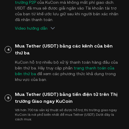
trường P2P
của KuCoin mà không mất phí giao dịch.
USDT đã mua sẽ được giải ngân vào Tài khoản tài trợ
của bạn từ khế ước lưu giữ sau khi người bán xác nhận
đã nhận thanh toán.
Video hướng dẫn
Mua Tether (USDT) bằng các kênh của bên
4
thứ ba
KuCoin hỗ trợ nhiều bộ xử lý thanh toán hàng đầu của
bên thứ ba. Hãy truy cập phần
trang thanh toán của
bên thứ ba
để xem các phương thức khả dụng trong
khu vực của bạn.
Mua Tether (USDT) bằng tiền điện tử trên Thị
5
trường Giao ngay KuCoin
Với hơn 700 tài sản kỹ thuật số được hỗ trợ, thị trường giao ngay
KuCoin là nơi phổ biến nhất để mua Tether (USDT). Dưới đây là
cách mua: