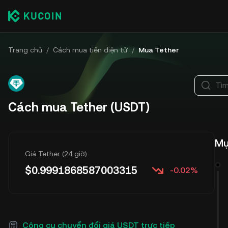
Trang chủ
/
Cách mua tiền điện tử
/
Mua Tether
Tìm
Cách mua Tether (USDT)
Mụ
Giá Tether (24 giờ)
$
0.9991868587003315
-0.02%
Công cụ chuyển đổi giá USDT trực tiếp