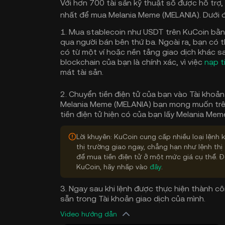
Với hơn 700 tài sản kỹ thuật số được hỗ trợ,
nhất để mua Melania Meme (MELANIA). Dưới đ
1. Mua stablecoin như USDT trên KuCoin bằn
qua người bán bên thứ ba. Ngoài ra, bạn có t
có từ một ví hoặc nền tảng giao dịch khác 
blockchain của bạn là chính xác, vì việc
nạp t
mát tài sản.
2. Chuyển tiền điện tử của bạn vào Tài khoản
Melania Meme (MELANIA) bạn mong muốn trên 
tiền điện tử hiện có của bạn lấy Melania Mem
Lời khuyên: KuCoin cung cấp nhiều loại lện
thị trường giao ngay, chẳng hạn như lệnh thị
để mua tiền điện tử ở một mức giá cụ thể. Để
KuCoin, hãy nhấp vào
đây
.
3. Ngay sau khi lệnh được thực hiện thành 
sẵn trong Tài khoản giao dịch của mình.
Video hướng dẫn