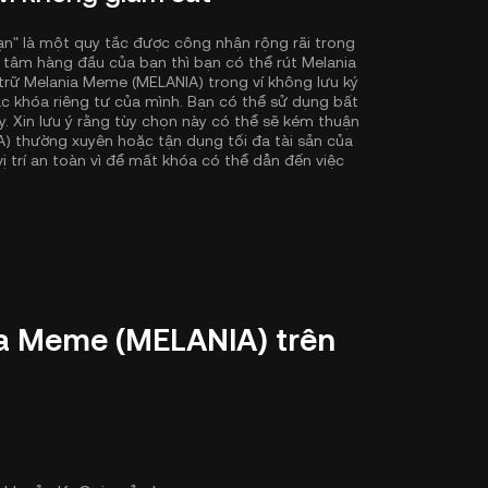
ạn" là một quy tắc được công nhận rộng rãi trong
 tâm hàng đầu của bạn thì bạn có thể rút Melania
 trữ Melania Meme (MELANIA) trong ví không lưu ký
c khóa riêng tư của mình. Bạn có thể sử dụng bất
ấy. Xin lưu ý rằng tùy chọn này có thể sẽ kém thuận
) thường xuyên hoặc tận dụng tối đa tài sản của
 trí an toàn vì để mất khóa có thể dẫn đến việc
nia Meme (MELANIA) trên