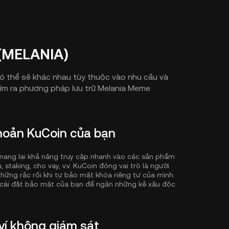
 (MELANIA)
ó thể sẽ khác nhau tùy thuộc vào nhu cầu và
 tìm ra phương pháp lưu trữ Melania Meme
khoản KuCoin của bạn
ẽ mang lại khả năng truy cập nhanh vào các sản phẩm
 staking, cho vay, v.v. KuCoin đóng vai trò là người
những rắc rối khi tự bảo mật khóa riêng tư của mình.
cài đặt bảo mật của bạn để ngăn những kẻ xấu độc
ví không giám sát