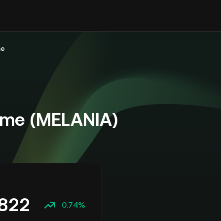
me
eme (MELANIA)
822
0.74%