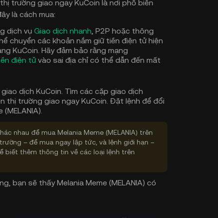
 thị trường giao ngay KuCoin là nơi phổ biến
ây là cách mua:
g dịch vụ
Giao dịch nhanh
, P2P hoặc thông
hể chuyển các khoản nắm giữ tiền điện tử hiện
sang KuCoin. Hãy đảm bảo rằng mạng
iền điện tử
vào sai địa chỉ có thể dẫn đến mất
 giao dịch KuCoin. Tìm các cặp giao dịch
thị trường giao ngay KuCoin. Đặt lệnh để đổi
e (MELANIA).
h khác nhau để mua Melania Meme (MELANIA) trên
 trường – để mua ngay lập tức, và lệnh giới hạn –
 biết thêm thông tin về các loại lệnh trên
công, bạn sẽ thấy Melania Meme (MELANIA) có