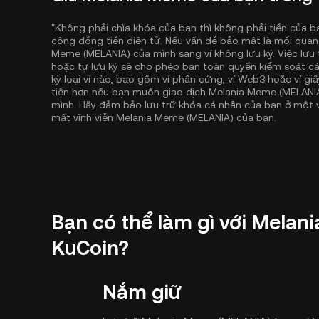
"Không phải chìa khóa của bạn thì không phải tiền của b
cộng đồng tiền điện tử. Nếu vấn đề bảo mật là mối quan
Meme (MELANIA) của mình sang ví không lưu ký. Việc lưu
hoặc tự lưu ký sẽ cho phép bạn toàn quyền kiểm soát cá
kỳ loại ví nào, bao gồm ví phần cứng, ví Web3 hoặc ví gi
tiện hơn nếu bạn muốn giao dịch Melania Meme (MELANIA
mình. Hãy đảm bảo lưu trữ khóa cá nhân của bạn ở một vị
mất vĩnh viễn Melania Meme (MELANIA) của bạn.
Bạn có thể làm gì với Mela
KuCoin?
Nắm giữ