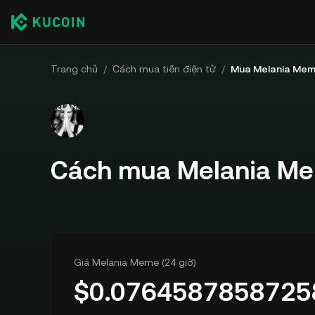
Trang chủ
/
Cách mua tiền điện tử
/
Mua Melania Me
Cách mua Melania M
Giá Melania Meme (24 giờ)
$
0.0764587858725