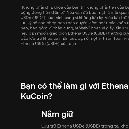
"Không phải chìa khóa của bạn thì không phải tiền của b
cộng đồng tiền điện tử. Nếu vấn đề bảo mật là mối quan
USDe (USDE) của mình sang ví không lưu ký. Việc lưu trữ
lưu ký sẽ cho phép bạn toàn quyền kiểm soát các khóa ri
nào, bao gồm ví phần cứng, ví Web3 hoặc ví giấy. Xin lưu
nếu bạn muốn giao dịch Ethena USDe (USDE) thường xuyê
bảo lưu trữ khóa cá nhân của bạn ở một vị trí an toàn vì
Ethena USDe (USDE) của bạn.
Bạn có thể làm gì với Ethen
KuCoin?
Nắm giữ
Lưu trữ Ethena USDe (USDE) trong tài kh