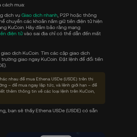
à cách mua:
g dịch vụ
Giao dịch nhanh
, P2P hoặc thông
hể chuyển các khoản nắm giữ tiền điện tử hiện
sang KuCoin. Hãy đảm bảo rằng mạng
iền điện tử
vào sai địa chỉ có thể dẫn đến mất
 giao dịch KuCoin. Tìm các cặp giao dịch
trường giao ngay KuCoin. Đặt lệnh để đổi tiền
E).
 khác nhau để mua Ethena USDe (USDE) trên thị
ờng – để mua ngay lập tức, và lệnh giới hạn – để
ết thêm thông tin về các loại lệnh trên KuCoin,
ông, bạn sẽ thấy Ethena USDe (USDE) có sẵn