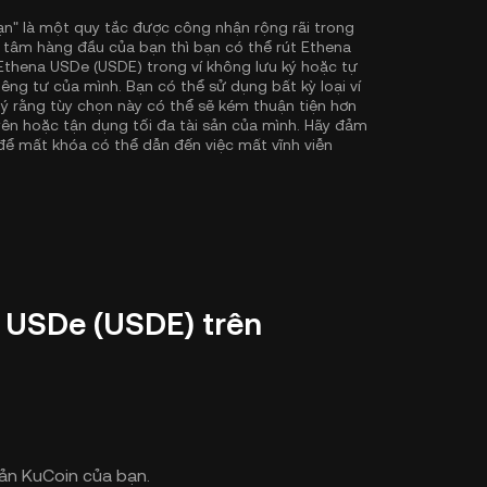
ạn" là một quy tắc được công nhận rộng rãi trong
 tâm hàng đầu của bạn thì bạn có thể rút Ethena
 Ethena USDe (USDE) trong ví không lưu ký hoặc tự
êng tư của mình. Bạn có thể sử dụng bất kỳ loại ví
 ý rằng tùy chọn này có thể sẽ kém thuận tiện hơn
n hoặc tận dụng tối đa tài sản của mình. Hãy đảm
 để mất khóa có thể dẫn đến việc mất vĩnh viễn
a USDe (USDE) trên
oản KuCoin của bạn.