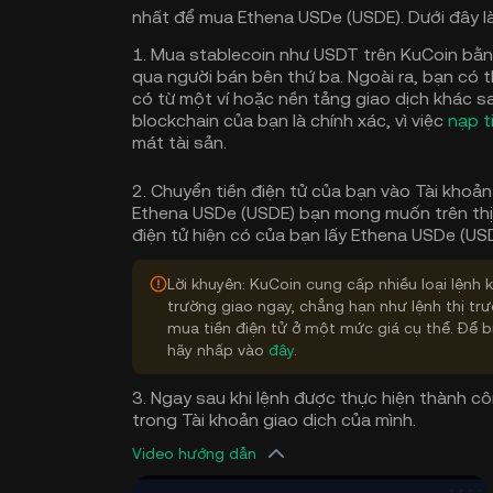
nhất để mua Ethena USDe (USDE). Dưới đây l
1. Mua stablecoin như USDT trên KuCoin bằn
qua người bán bên thứ ba. Ngoài ra, bạn có t
có từ một ví hoặc nền tảng giao dịch khác 
blockchain của bạn là chính xác, vì việc
nạp t
mát tài sản.
2. Chuyển tiền điện tử của bạn vào Tài khoản
Ethena USDe (USDE) bạn mong muốn trên thị 
điện tử hiện có của bạn lấy Ethena USDe (USD
Lời khuyên: KuCoin cung cấp nhiều loại lệnh
trường giao ngay, chẳng hạn như lệnh thị trư
mua tiền điện tử ở một mức giá cụ thể. Để bi
hãy nhấp vào
đây
.
3. Ngay sau khi lệnh được thực hiện thành c
trong Tài khoản giao dịch của mình.
Video hướng dẫn