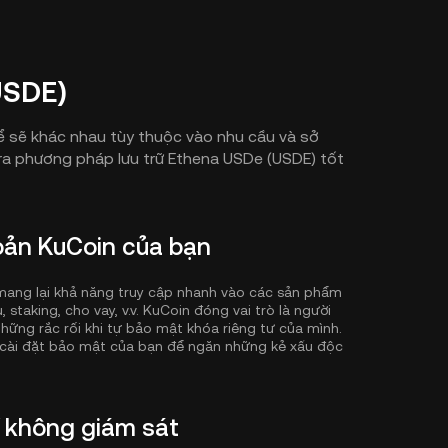
USDE)
ể sẽ khác nhau tùy thuộc vào nhu cầu và sở
 ra phương pháp lưu trữ Ethena USDe (USDE) tốt
oản KuCoin của bạn
ẽ mang lại khả năng truy cập nhanh vào các sản phẩm
 staking, cho vay, v.v. KuCoin đóng vai trò là người
những rắc rối khi tự bảo mật khóa riêng tư của mình.
cài đặt bảo mật của bạn để ngăn những kẻ xấu độc
í không giám sát