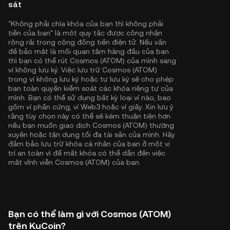
sát
"Không phải chìa khóa của bạn thì không phải
tiền của bạn" là một quy tắc được công nhận
rộng rãi trong cộng đồng tiền điện tử. Nếu vấn
đề bảo mật là mối quan tâm hàng đầu của bạn
thì bạn có thể rút Cosmos (ATOM) của mình sang
ví không lưu ký. Việc lưu trữ Cosmos (ATOM)
trong ví không lưu ký hoặc tự lưu ký sẽ cho phép
bạn toàn quyền kiểm soát các khóa riêng tư của
mình. Bạn có thể sử dụng bất kỳ loại ví nào, bao
gồm ví phần cứng, ví Web3 hoặc ví giấy. Xin lưu ý
rằng tùy chọn này có thể sẽ kém thuận tiện hơn
nếu bạn muốn giao dịch Cosmos (ATOM) thường
xuyên hoặc tận dụng tối đa tài sản của mình. Hãy
đảm bảo lưu trữ khóa cá nhân của bạn ở một vị
trí an toàn vì để mất khóa có thể dẫn đến việc
mất vĩnh viễn Cosmos (ATOM) của bạn.
Bạn có thể làm gì với Cosmos (ATOM)
trên KuCoin?