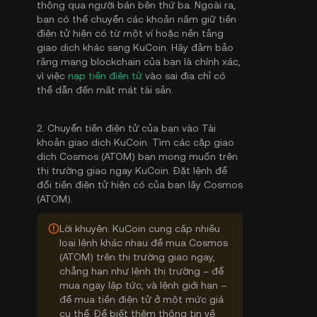
thông qua người bán bên thứ ba. Ngoài ra,
bạn có thể chuyển các khoản nắm giữ tiền
điện tử hiện có từ một ví hoặc nền tảng
giao dịch khác sang KuCoin. Hãy đảm bảo
rằng mạng blockchain của bạn là chính xác,
vì việc
nạp tiền điện tử
vào sai địa chỉ có
thể dẫn đến mất mát tài sản.
2. Chuyển tiền điện tử của bạn vào Tài
khoản giao dịch KuCoin. Tìm các cặp giao
dịch Cosmos (ATOM) bạn mong muốn trên
thị trường giao ngay KuCoin. Đặt lệnh để
đổi tiền điện tử hiện có của bạn lấy Cosmos
(ATOM).
Lời khuyên: KuCoin cung cấp nhiều
loại lệnh khác nhau để mua Cosmos
(ATOM) trên thị trường giao ngay,
chẳng hạn như lệnh thị trường – để
mua ngay lập tức, và lệnh giới hạn –
để mua tiền điện tử ở một mức giá
cụ thể. Để biết thêm thông tin về