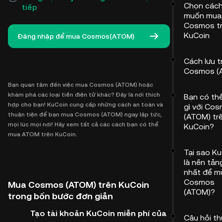
Chọn cách
tiếp
muốn mua
Cosmos t
KuCoin
Đăng nhập để mua Cosmos(ATOM)
Cách lưu t
Cosmos (
Bạn quan tâm đến việc mua Cosmos (ATOM) hoặc
khám phá các loại tiền điện tử khác? Đây là nơi thích
Bạn có th
hợp cho bạn! KuCoin cung cấp những cách an toàn và
gì với Co
thuận tiện để bạn mua Cosmos (ATOM) ngay lập tức,
(ATOM) tr
mọi lúc mọi nơi! Hãy xem tất cả các cách bạn có thể
KuCoin?
mua ATOM trên KuCoin.
Tại sao K
là nền tản
nhất để m
Cosmos
Mua Cosmos (ATOM) trên KuCoin
(ATOM)?
trong bốn bước đơn giản
Tạo tài khoản KuCoin miễn phí của
Câu hỏi t