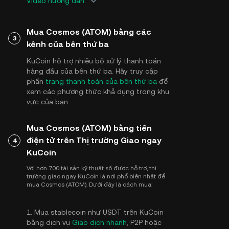
Video hướng dẫn
Mua Cosmos (ATOM) bằng các
3
kênh của bên thứ ba
KuCoin hỗ trợ nhiều bộ xử lý thanh toán
hàng đầu của bên thứ ba. Hãy truy cập
phần
trang thanh toán của bên thứ ba
để
xem các phương thức khả dụng trong khu
vực của bạn.
Mua Cosmos (ATOM) bằng tiền
điện tử trên Thị trường Giao ngay
4
KuCoin
Với hơn 700 tài sản kỹ thuật số được hỗ trợ, thị
trường giao ngay KuCoin là nơi phổ biến nhất để
mua Cosmos (ATOM). Dưới đây là cách mua:
1. Mua stablecoin như USDT trên KuCoin
bằng dịch vụ
Giao dịch nhanh
, P2P hoặc