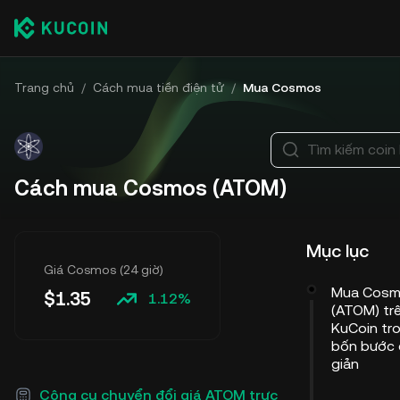
Trang chủ
/
Cách mua tiền điện tử
/
Mua Cosmos
Tìm kiếm coin
Cách mua Cosmos (ATOM)
Mục lục
Giá Cosmos (24 giờ)
Mua Cos
$
1.35
1.12%
(ATOM) tr
KuCoin tr
bốn bước
giản
Công cụ chuyển đổi giá ATOM trực