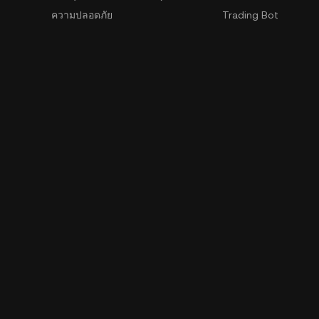
ความปลอดภัย
Trading Bot
ข้อกำหนดการใช้งาน
แนะนำเพื่อน
นโยบายความเป็นส่วนตัว
GemSPACE
เอกสารเปิดเผยข้อมูลความเสี่ยง
KuCoin Learn
AML และ CFT
เครื่องมือแปลง
คำร้องด้านการบังคับใช้กฎหมาย
Spotlight
การเทรด OTC
ติดต่อแจ้งเบาะแส
เรียนรู้
นักพัฒนาโปรแก
เอกสาร API
SDK
ดาวน์โหลดข้อมูลในอด