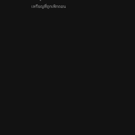
เหรียญที่ถูกเพิกถอน
แผนผังเว็บไซต์
รม
ดาวน์โหลดแอป
ชุมชน
ดาวน์โหลดสำหรับ Android
ดาวน์โหลดสำหรับ iOS
ีต