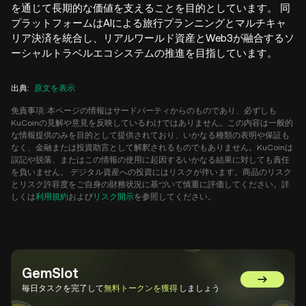
を通じて長期的な価値を支えることを目的としています。 同
プラットフォームはAIによる旅行プランニングとマルチキャ
リア決済を統合し、リアルワールド資産とWeb3が融合するソ
ーシャルトラベルエコシステムの推進を目指しています。
出典
:
原文を表示
免責事項: 本ページの情報はサードパーティからのものであり、必ずしも
KuCoinの見解や意見を反映しているわけではありません。この内容は一般的
な情報提供のみを目的として提供されており、いかなる種類の表明や保証も
なく、金融または投資助言として解釈されるものでもありません。KuCoinは
誤記や脱落、またはこの情報の使用に起因するいかなる結果に対しても責任
を負いません。 デジタル資産への投資にはリスクが伴います。商品のリスク
とリスク許容度をご自身の財務状況に基づいて慎重に評価してください。詳
しくは
利用規約
および
リスク開示
を参照してください。
GemSlot
GemSlot
毎日タスクを完了して
無料トークンを獲得
しましょう