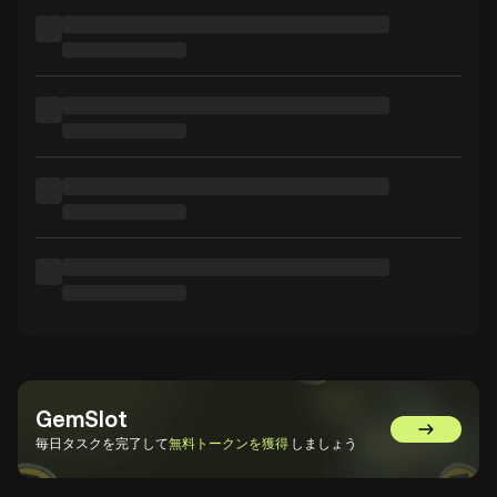
GemSlot
GemSlot
毎日タスクを完了して
無料トークンを獲得
しましょう