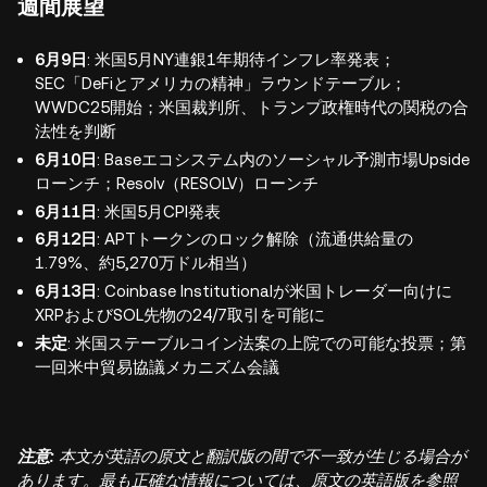
週間展望
6月9日
: 米国5月NY連銀1年期待インフレ率発表；
SEC「DeFiとアメリカの精神」ラウンドテーブル；
WWDC25開始；米国裁判所、トランプ政権時代の関税の合
法性を判断
6月10日
: Baseエコシステム内のソーシャル予測市場Upside
ローンチ；Resolv（RESOLV）ローンチ
6月11日
: 米国5月CPI発表
6月12日
: APTトークンのロック解除（流通供給量の
1.79%、約5,270万ドル相当）
6月13日
: Coinbase Institutionalが米国トレーダー向けに
XRPおよびSOL先物の24/7取引を可能に
未定
: 米国ステーブルコイン法案の上院での可能な投票；第
一回米中貿易協議メカニズム会議
注意:
本文が英語の原文と翻訳版の間で不一致が生じる場合が
あります。最も正確な情報については、原文の英語版を参照