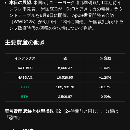
本日の展望:
米国5月ニューヨーク連邦準備銀行1年期待イ
ンフレ率発表。
米国SECが「DeFiとアメリカの精神」ラウ
ンドテーブルを6月9日に開催。
Apple世界開発者会議
（WWDC25）が6月9日～13日に開催。
米国裁判所がトラ
ンプ政権時代の関税の合法性について判断。
主要資産の動き
インデックス
値
% 変動
S&P 500
6,000.37
+1.03%
NASDAQ
19,529.95
+1.20%
BTC
105,735.70
+0.17%
ETH
2,509.87
-0.59%
暗号資産 恐怖と欲望指数
: 62（24時間前と同じ）、分類は
「恐怖」