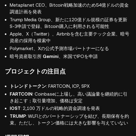
Metaplanet CEO、Bitcoin戦略加速のため54億ドルの資金
調達計画を発表
Trump Media Group、新たに120億ドル規模の証券を更新
S-3申請で登録、Bitcoin購入に利用される可能性
Apple、X（Twitter）、Airbnbを含む主要テック企業、暗号
資産の採用を模索中
Polymarket、Xの公式予測市場パートナーになる
暗号資産取引所
Gemini
、米国でIPOを申請
プロジェクトの注目点
トレンドトークン
: FARTCOIN, ICP, SPX
FARTCOIN
: Coinbaseに上場し、高い議論量を継続的に引
き起こす；取引量増加、価格は安定
IOST
: 2,100 万ドルの戦略的資金調達を発表
TRUMP
: WLFIとのパートナーシップを結び、長期保有を約
束。ただし、トークン価格には大きな影響を与えていない