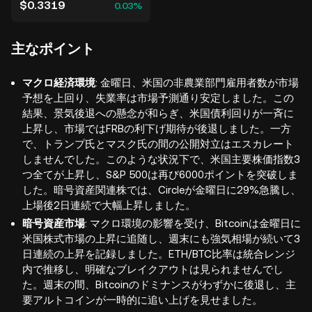
$0.3319
0.03%
主なポイント
マクロ経済環境
: 金曜日、米国の非農業部門雇用者数が市場
予想を上回り、失業率は市場予測通り安定しました。この
結果、景気後退への懸念が和らぎ、米国債利回りが一斉に
上昇し、市場ではFRBの利下げ期待が後退しました。一方
で、トランプ氏とマスク氏の間の公開対立はエスカレート
しませんでした。このような状況下で、米国主要株価指数3
つ全てが上昇し、S&P 500は再び6000ポイントを突破しま
した。暗号資産関連株では、Circleが金曜日に29%急騰し、
上場後2日連続で大幅上昇しました。
暗号資産市場
: マクロ環境の影響を受け、Bitcoinは金曜日に
米国株式市場の上昇に追随し、週末にも強気相場が続いて3
日連続の上昇を記録しました。ETH/BTC比率は統合レンジ
内で推移し、明確なブレイクアウトは見られませんでし
た。週末の間、Bitcoinのドミナンスがわずかに後退し、主
要アルトコインが一時的に追い上げを見せました。