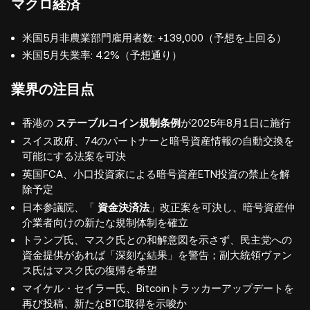
マクロ経済
米国5月非農業部門雇用者数: +139,000（予想を上回る）
米国5月失業率: 4.2%（予想通り）
業界の注目点
香港の
ステーブルコイン規制条例
が2025年8月1日に施行
スイス政府、74のパートナーと暗号資産情報の自動交換を
可能にする法案を可決
英国FCA、小口投資家による暗号資産ETN投資の禁止を解
除予定
日本参議院、「
資金決済法
」改正案を可決し、暗号資産仲
介業者向けの新たな規制体制を確立
トランプ氏、マスク氏との和解意図を示さず、民主党への
資金提供があれば「深刻な結果」を警告；副大統領ヴァン
ス氏はマスク氏の復帰を希望
マイケル・セイラー氏、Bitcoinトラッカーアップデートを
再び投稿、新たなBTC取得を示唆か