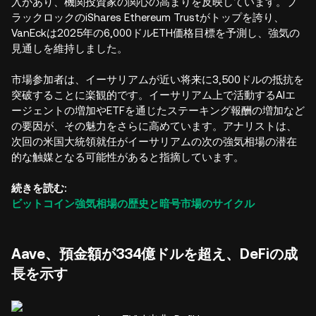
入があり、機関投資家の関心の高まりを反映しています。ブ
ラックロックのiShares Ethereum Trustがトップを誇り、
VanEckは2025年の6,000ドルETH価格目標を予測し、強気の
見通しを維持しました。
市場参加者は、イーサリアムが近い将来に3,500ドルの抵抗を
突破することに楽観的です。イーサリアム上で活動するAIエ
ージェントの増加やETFを通じたステーキング報酬の増加など
の要因が、その魅力をさらに高めています。アナリストは、
次回の米国大統領就任がイーサリアムの次の強気相場の潜在
的な触媒となる可能性があると指摘しています。
続きを読む:
ビットコイン強気相場の歴史と暗号市場のサイクル
Aave、預金額が334億ドルを超え、DeFiの成
長を示す