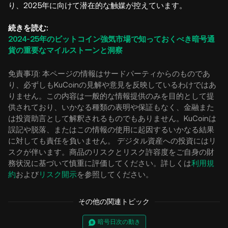
り、2025年に向けて潜在的な触媒が控えています。
続きを読む:
2024-25年のビットコイン強気市場で知っておくべき暗号通
貨の重要なマイルストーンと洞察
免責事項: 本ページの情報はサードパーティからのものであ
り、必ずしもKuCoinの見解や意見を反映しているわけではあ
りません。この内容は一般的な情報提供のみを目的として提
供されており、いかなる種類の表明や保証もなく、金融また
は投資助言として解釈されるものでもありません。KuCoinは
誤記や脱落、またはこの情報の使用に起因するいかなる結果
に対しても責任を負いません。 デジタル資産への投資にはリ
スクが伴います。商品のリスクとリスク許容度をご自身の財
務状況に基づいて慎重に評価してください。詳しくは
利用規
約
および
リスク開示
を参照してください。
その他の関連トピック
暗号日次の動き