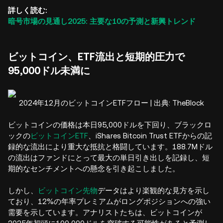
詳しく読む:
暗号市場の見通し2025: 主要な10の予測と新興トレンド
ビットコイン、ETF流出と短期的圧力で
95,000ドル未満に
2024年12月のビットコインETFフロー | 出典: TheBlock
ビットコインの価格は本日95,000ドルを下回り、ブラックロ
ックの
ビットコインETF
、iShares Bitcoin Trust ETFからの記
録的な流出により重大な抵抗と格闘しています。188.7Mドル
の流出はファンドにとって最大の単日引き出しを記録し、短
期的なセンチメントへの懸念を引き起こしました。
しかし、
ビットコイン先物
データはより楽観的な見方を示し
ており、12%の年率プレミアムがロングポジションへの強い
需要を示しています。アナリストたちは、ビットコインが