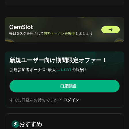
GemSlot
GemSlot
毎日タスクを完了して
無料トークンを獲得
しましょう
新規ユーザー向け期間限定オファー！
新規参加者ボーナス: 最大
-- USDT
の報酬！
口座開設
すでに口座をお持ちですか？
ログイン
おすすめ