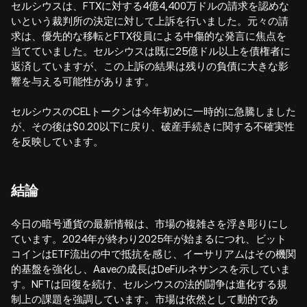
セルシウスは、FTXに対する4億4,400万ドルの請求を認めな
いという裁判所の決定に対して上訴を行いました。元々の請
求は、優先的な移転とFTX役員による中傷的な発言に焦点を
当てていました。セルシウスは既に25億ドル以上を債権者に
返済していますが、この上訴の結果は残りの負債に大きな影
響を与える可能性があります。
セルシウスのCELトークンは今年初めに一時的に急騰しました
が、その後は$0.20以下に戻り、破産手続きに関する不確実性
を反映しています。
結論
今日の暗号通貨の最新情報は、市場の複雑さを浮き彫りにし
ています。2024年が終わり2025年が始まるにつれ、ビット
コインはETF流出の中で抵抗を感じ、イーサリアムはその機関
的基盤を強化し、Aaveの成長はDeFiルネサンスを示していま
す。NFTは回復を続け、セルシウスの法的闘争は進化する規
制上の課題を強調しています。市場は依然として動的であ