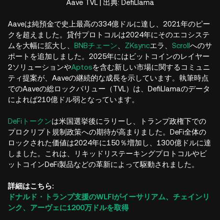
Aave TVL | 出典: DefiLlama
Aaveは純預金で史上最高の334億ドルに達し、2021年のピー
クを超えました。貸付プロトコルは2024年にそのエコシステ
ムを大幅に拡大し、
BNBチェーン
、
ZKsync
エラ、
Scroll
へのサ
ポートを追加しました。2025年にはビットコインのレイヤー
2ソリューションや
Aptos
を含む新しい市場に関するコミュニ
ティ提案が、Aaveの継続的な成長を示しています。執筆時点
でのAaveの総ロックバリュー（TVL）は、DefiLlamaのデータ
によれば210億ドル弱となっています。
DeFiトークン
は米国選挙後にラリーし、トランプ政権下での
プロクリプト規制政策への期待が高まりました。DeFi全体の
ロックされた価値は2024年に150％増加し、1300億ドルに達
しました。これは、リキッドリステーキングプロトコルやビ
ットコインDeFi製品などの革新によって駆動されました。
詳細はこちら:
ドナルド・トランプ支援のWLFIがイーサリアム、チェインリ
ンク、アーヴェに1200万ドルを取得