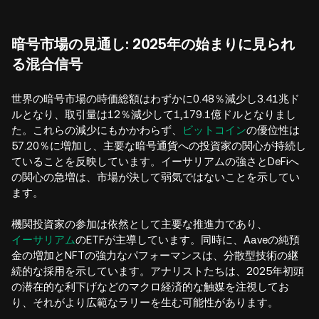
暗号市場の見通し: 2025年の始まりに見られ
る混合信号
世界の暗号市場の時価総額はわずかに0.48％減少し3.41兆ド
ルとなり、取引量は12％減少して1,179.1億ドルとなりまし
た。これらの減少にもかかわらず、
ビットコイン
の優位性は
57.20％に増加し、主要な暗号通貨への投資家の関心が持続し
ていることを反映しています。イーサリアムの強さとDeFiへ
の関心の急増は、市場が決して弱気ではないことを示してい
ます。
機関投資家の参加は依然として主要な推進力であり、
イーサリアム
のETFが主導しています。同時に、Aaveの純預
金の増加とNFTの強力なパフォーマンスは、分散型技術の継
続的な採用を示しています。アナリストたちは、2025年初頭
の潜在的な利下げなどのマクロ経済的な触媒を注視してお
り、それがより広範なラリーを生む可能性があります。