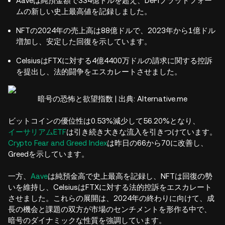
Aaveは純預金額で334億ドルを超え、DeFiプラットフォー
ムの新しい史上最高値を記録しました。
NFTの2024年の売上高は88億ドルで、2023年から1億ドル
増加し、安定した回復を示しています。
CelsiusはFTXに対する4億4400万ドルの請求に関する控訴
を提出し、法的闘争をエスカレートさせました。
暗号の恐怖と欲望指数 | 出典: Alternative.me
ビットコインの優位性は0.53%減少して56.20%となり、
イーサリアムETF
は引き続き大きな流入を引きつけています。
Crypto Fear and Greed Index
は昨日の66から70に改善し、
Greedを示しています。
一方、
Aave
は純預金高で史上最高を記録し、NFTは回復の勢
いを維持し、CelsiusはFTXに対する法的控訴をエスカレート
させました。これらの展開は、2024年の終わりに向けて、成
長の機会と課題の双方が市場のセンチメントを形作る中で、
暗号のダイナミックな性質を強調しています。