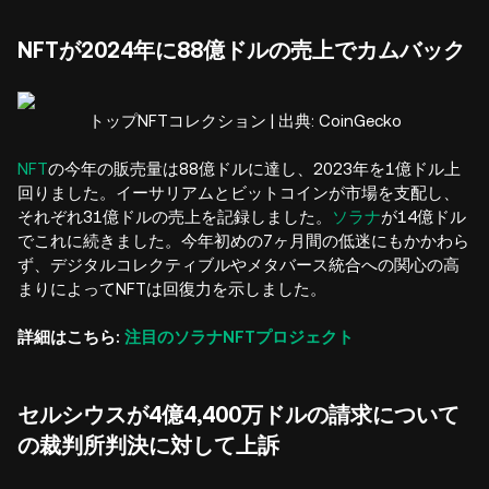
NFTが2024年に88億ドルの売上でカムバック
トップNFTコレクション | 出典: CoinGecko
NFT
の今年の販売量は88億ドルに達し、2023年を1億ドル上
回りました。イーサリアムとビットコインが市場を支配し、
それぞれ31億ドルの売上を記録しました。
ソラナ
が14億ドル
でこれに続きました。今年初めの7ヶ月間の低迷にもかかわら
ず、デジタルコレクティブルやメタバース統合への関心の高
まりによってNFTは回復力を示しました。
詳細はこちら:
注目のソラナNFTプロジェクト
セルシウスが4億4,400万ドルの請求について
の裁判所判決に対して上訴