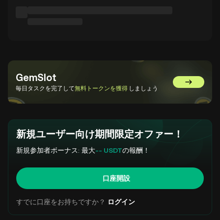
GemSlot
GemSlot
毎日タスクを完了して
無料トークンを獲得
しましょう
新規ユーザー向け期間限定オファー！
新規参加者ボーナス: 最大
-- USDT
の報酬！
口座開設
すでに口座をお持ちですか？
ログイン