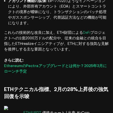
アカウント機能の拡張:
EIP-7702のようなイノベーション
により、外部所有アカウント（EOA）とスマートコントラ
クトの境界が曖昧になり、トランザクションのバッチ処理
やガススポンサーシップ、代替認証方法などの機能が可能
になります。
これらの技術的な改良に加え、ETH財団による
DeFi
プロジェ
クトへの1億2000万ドルの配分や、従来の金融との統合を目
指したETHrealizeイニシアティブが、ETHに対する強気な見解
を後押しする主な要因となっています。
さらに読む:
EthereumのPectraアップグレードとは何か？2025年3月に
ローンチ予定
ETHテクニカル指標、2月の28%上昇後の強気
回復を示唆
ETH/USDT
価格チャート | 出典: KuCoin