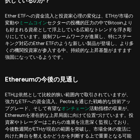
択しているのか？
Ether ETFへの資金流入と投資家心理の変化は、ETHが市場の
変動や
ミームコイン
セクターの投機的圧力の中でBitcoinより
も好まれる資産として浮上している広範なトレンドを浮き彫
りにしています。規制フレームワークが進展し、特にステー
キング対応のEther ETFのような新しい製品が登場し、より多
くの機関投資家が参入する中、持続的な上昇基盤がますます
強固になっているようです。
Ethereumの今後の見通し
ETHは依然として比較的狭い範囲内で取引されていますが、
強力なETFへの資金流入、Pectraを通じた戦略的な技術アッ
プグレード、そして有望な
オンチェーン
活動指標の収束が、
Ethereumを潜在的な上昇局面に向けて位置づけています。投
資家やトレーダーはこれらの進展を注意深く監視しており、
今後数週間がETHが現在の範囲を突破し、市場全体の復活に
向けた舞台を整えるかどうかを判断する上で重要となる可能