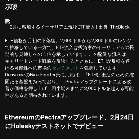
示唆
2月に増加するイーサリアム現物ETF流入 | 出典: TheBlock
ETH価格が月初の下落後、2,600ドルから2,800ドルのレンジ
で推移している一方で、ETF流入は投資家のイーサリアムの長
期的な見通しへの自信を示しています。この堅調な流入は、
キャリートレード戦略を反映するとともに、ETHが反転を遂
げる可能性への市場の
センチメント
を強調しています。
Derive.xyzのNick Forster氏によれば、「ETHは復活のための確
固たる基盤を持っており」、Pectraアップグレードによる改
善が価格を押し上げ、四半期末までに3,000ドルを超える可能
性があると期待されています。
EthereumのPectraアップグレード、2月24日
にHoleskyテストネットでデビュー