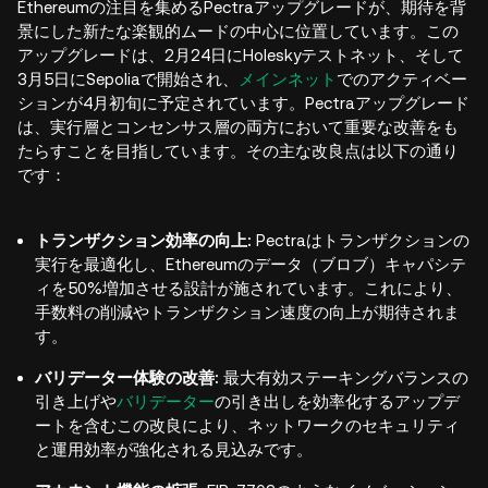
Ethereumの注目を集めるPectraアップグレードが、期待を背
景にした新たな楽観的ムードの中心に位置しています。この
アップグレードは、2月24日にHoleskyテストネット、そして
3月5日にSepoliaで開始され、
メインネット
でのアクティベー
ションが4月初旬に予定されています。Pectraアップグレード
は、実行層とコンセンサス層の両方において重要な改善をも
たらすことを目指しています。その主な改良点は以下の通り
です：
トランザクション効率の向上:
Pectraはトランザクションの
実行を最適化し、Ethereumのデータ（ブロブ）キャパシテ
ィを50%増加させる設計が施されています。これにより、
手数料の削減やトランザクション速度の向上が期待されま
す。
バリデーター体験の改善:
最大有効ステーキングバランスの
引き上げや
バリデーター
の引き出しを効率化するアップデ
ートを含むこの改良により、ネットワークのセキュリティ
と運用効率が強化される見込みです。