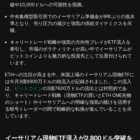
破や10,000ドルへの可能性を指摘。
中央集権型取引所でのイーサリアム準備金が9年ぶりの低水
準となり、売り圧力の減少と強気の供給ダイナミクスを示
唆。
キャリートレード戦略や強気の方向性プレイがETF流入を
牽引し、市場のボラティリティが高い中でイーサリアムが
ビットコインよりも魅力的な投資先として位置付けられて
います。
ETHへの注目が高まる中、米国上場のイーサリアム現物ETFに
は今月3億9300万ドルの純流入が記録されました。この流入
は、
ビットコイン
の3億7600万ドルの流出とは対照的であ
り、キャリートレード戦略（現物ETFの買いとETH CME先物
のショート）やイーサリアムへの明確な強気の賭けを活用す
る暗号トレーダーの間で戦略的な転換が進んでいることを示
しています。
イーサリアム現物ETF流入が2,800ドル突破を