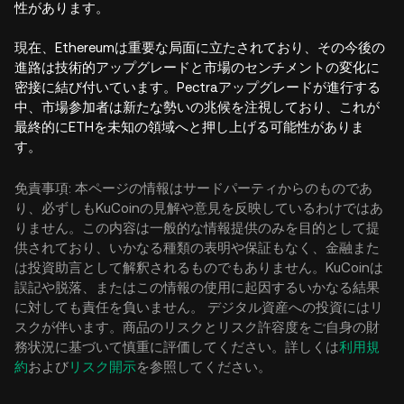
性があります。
現在、Ethereumは重要な局面に立たされており、その今後の
進路は技術的アップグレードと市場のセンチメントの変化に
密接に結び付いています。Pectraアップグレードが進行する
中、市場参加者は新たな勢いの兆候を注視しており、これが
最終的にETHを未知の領域へと押し上げる可能性がありま
す。
免責事項: 本ページの情報はサードパーティからのものであ
り、必ずしもKuCoinの見解や意見を反映しているわけではあ
りません。この内容は一般的な情報提供のみを目的として提
供されており、いかなる種類の表明や保証もなく、金融また
は投資助言として解釈されるものでもありません。KuCoinは
誤記や脱落、またはこの情報の使用に起因するいかなる結果
に対しても責任を負いません。 デジタル資産への投資にはリ
スクが伴います。商品のリスクとリスク許容度をご自身の財
務状況に基づいて慎重に評価してください。詳しくは
利用規
約
および
リスク開示
を参照してください。