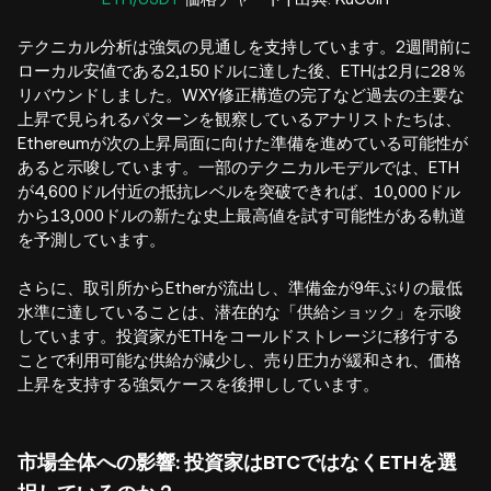
テクニカル分析は強気の見通しを支持しています。2週間前に
ローカル安値である2,150ドルに達した後、ETHは2月に28％
リバウンドしました。WXY修正構造の完了など過去の主要な
上昇で見られるパターンを観察しているアナリストたちは、
Ethereumが次の上昇局面に向けた準備を進めている可能性が
あると示唆しています。一部のテクニカルモデルでは、ETH
が4,600ドル付近の抵抗レベルを突破できれば、10,000ドル
から13,000ドルの新たな史上最高値を試す可能性がある軌道
を予測しています。
さらに、取引所からEtherが流出し、準備金が9年ぶりの最低
水準に達していることは、潜在的な「供給ショック」を示唆
しています。投資家がETHをコールドストレージに移行する
ことで利用可能な供給が減少し、売り圧力が緩和され、価格
上昇を支持する強気ケースを後押ししています。
市場全体への影響: 投資家はBTCではなくETHを選