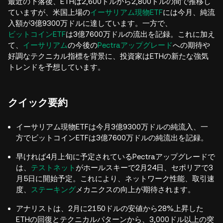
最近の下落後、ETHは2,600ドルから2,800ドルの間で推移し
ていますが、米国上場の
イーサリアム現物ETF
には今月、純流
入額が3億9300万ドルに達しています。一方で、
ビットコインETF
は3億7600万ドルの流出を記録。これに加え
て、
イーサリアム
の今後の
Pectraアップグレード
への期待や
好調なテクニカル指標を背景に、投資家はETHの新たな強気
トレンドを予想しています。
クイック要約
イーサリアム現物ETFは今月3億9300万ドルの純流入、一
方でビットコインETFは3億7600万ドルの純流出を記録。
早ければ4月上旬に予定されているPectraアップグレードで
は、
テストネット
がホールスキーで2月24日、セポリアで3
月5日に開始予定。これにより、ネットワーク性能、取引速
度、
ステーキング
メカニクスの向上が期待されます。
アナリストは、2月に2150ドルの安値から28%上昇した
ETHの回復とテクニカルパターンから、3,000ドル以上の突