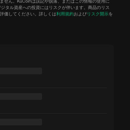
せん。KuCoinは誤記や脱落、またはこの情報の使用に
デジタル資産への投資にはリスクが伴います。商品のリス
評価してください。詳しくは
利用規約
および
リスク開示
を