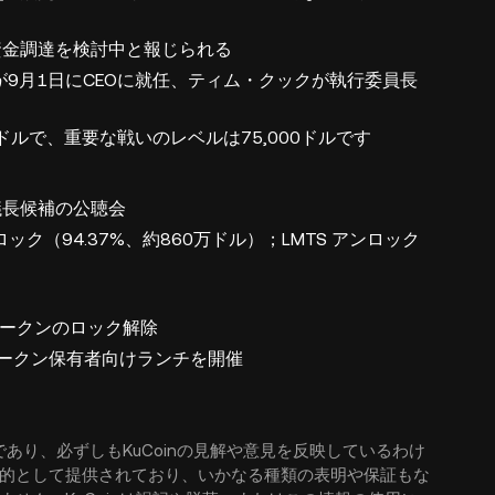
ルの資金調達を検討中と報じられる
が9月1日にCEOに就任、ティム・クックが執行委員長
ドルで、重要な戦いのレベルは75,000ドルです
議長候補の公聴会
 アンロック（94.37%、約860万ドル）；LMTS アンロック
ONトークンのロック解除
トークン保有者向けランチを開催
あり、必ずしもKuCoinの見解や意見を反映しているわけ
的として提供されており、いかなる種類の表明や保証もな