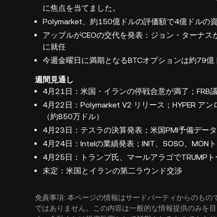
に焦点を当てました。
Polymarket、約150億ドルの評価額で4億ド
アップルがCEOの交代を発表：ジョン・ターナス
に就任
今週金曜日に満期となるBTCオプションは約79億
週間見通し
4月21日：米国・イランの停戦合意が満了；FRB
4月22日：Polymarket V2 リリース；HYPER
（約850万ドル）
4月23日：テスラの決算発表；米国PMI予備データ
4月24日：Intelの業績発表；INIT、SOSO、M
4月25日：トランプ氏、マールアラゴでTRUMP
未定：米国とイランの第二ラウンド交渉
免責事項: 本ページの情報はサードパーティからのもので
ではありません。この内容は一般的な情報提供のみを目