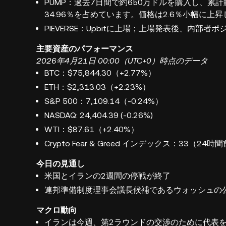
PUMP：過去7日間で約650万ドルを購入し、累
34.96％を占めています。価格は2.6％小幅に上
PIEVERSE：Upbitに上場；上場発表後、内部
主要資産のパフォーマンス
2026年4月21日 00:00（UTC+0）時点のデータ
BTC：$75,844.30（+2.77%）
ETH：$2,313.03（+2.23%）
S&P 500：7,109.14（-0.24%）
NASDAQ: 24,404.39 (-0.26%)
WTI：$87.61（+2.40%）
Crypto Fear & Greed インデックス：33（24
今日の見通し
米国とイランの2週間の停戦が終了
連邦準備制度理事会議長候補であるウォッシュの
マクロ動向
イランは今週、第2ラウンドの交渉のために代表