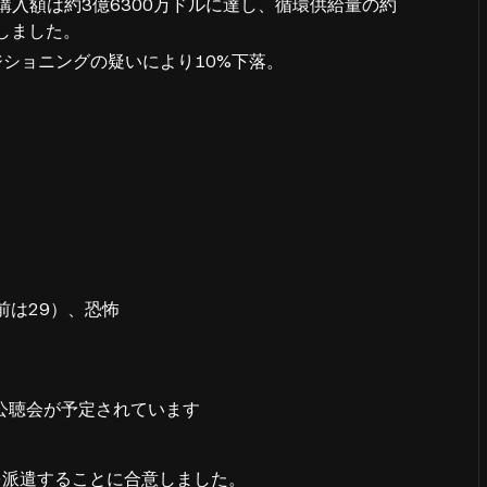
計購入額は約3億6300万ドルに達し、循環供給量の約
昇しました。
者ポジショニングの疑いにより10%下落。
時間前は29）、恐怖
公聴会が予定されています
を派遣することに合意しました。