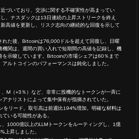
に近づいており、交渉に関する不確実性が高まってい
し、ナスダックは13日連続の上昇ストリークを終え
、新高値を更新し、リスク志向の継続的な回復を示して
後、Bitcoinは76,000ドルを超えて回復し、日曜
務機関は、週間の買い入れで短期間の高値を記録し、機
示唆しています。Bitcoinの市場シェアは60％まで
、アルトコインのパフォーマンスは鈍化しました。
（+8％）、M（+3％）など、非常に投機的なトークンが一斉に
ンアナリストによって集中保有が指摘されていた。
ークンをリード。取引高は前週比194%増加。明確な材料は
れている可能性がある。
開し、1000億以上のLLMトークンをルーティングし、1億
46%上昇しました。