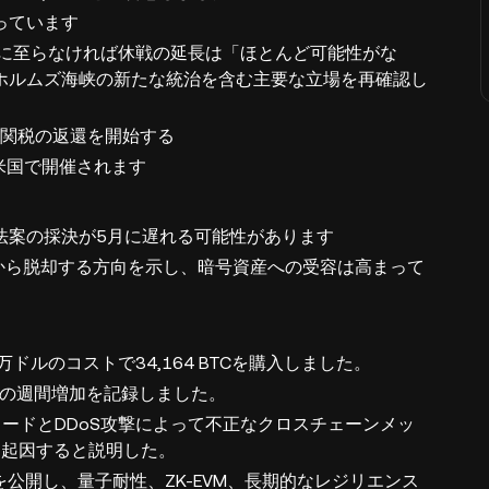
っています
意に至らなければ休戦の延長は「ほとんど可能性がな
ホルムズ海峡の新たな統治を含む主要な立場を再確認し
の関税の返還を開始する
米国で開催されます
法案の採決が5月に遅れる可能性があります
から脱却する方向を示し、暗号資産への受容は高まって
万ドルのコストで34,164 BTCを購入しました。
今年最大の週間増加を記録しました。
PCノードとDDoS攻撃によって不正なクロスチェーンメッ
害に起因すると説明した。
プを公開し、量子耐性、ZK-EVM、長期的なレジリエンス