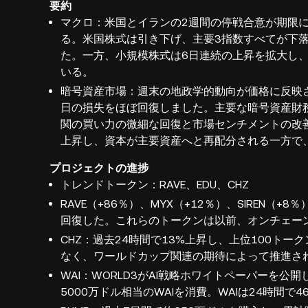
要約
マクロ：米国とイランの2週間の停戦合意が期限
る。米国株式は引き下げ、主要3指数すべてが下落
た。一方、小規模株式は6日連続の上昇を拡大し
いる。
暗号資産市場：週末の地政学的動向が価格に反映された
日の損失をほぼ回復しました。主要な暗号資産財
関の買い力の微細な回復と市場センチメントの改善を
上昇し、資本が主要資産へと再配分される一方で
プロジェクトの進捗
トレンドトークン：RAVE、EDU、CHZ
RAVE（+86％）、MYX（+12％）、SIREN
回復した。これらのトークンは以前、オンチェー
CHZ：過去24時間で13%上昇し、上位100ト
なく、ワールドカップ関連の期待によって推進さ
WAI：WORLD3がAI戦略ホワイトペーパーを公
5000万ドル相当のWAIを消費。WAIは24時間で