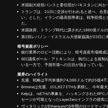
米国副大統領バンスと委任団がパキスタンに向か
トランプは、21日に交渉が行われると述べ、合
い」とした。イランの最高指導者は、戦争賠償と
た。
米国政府、トランプ時代に課された1660億ドル
第2回レバノン・イスラエル大使級協議が23日に
暗号資産ポリシー
銀行業界のロビー活動により、暗号資産市場構成
SEC議長ポール・アトキンスは、執行による規制
いる一方で、予測市場への注目が強まっている。
業界のハイライト
先週、戦略は平均単価約74,395ドルで約25億4千
Bitmineは先週、101,627 ETHを累積し、
Kelpは、rsETHの事象を、ハッキングされたR
セージが可能となったLayerZeroインフラの侵
ヴィタリックがEthereumの5年間のロードマッ