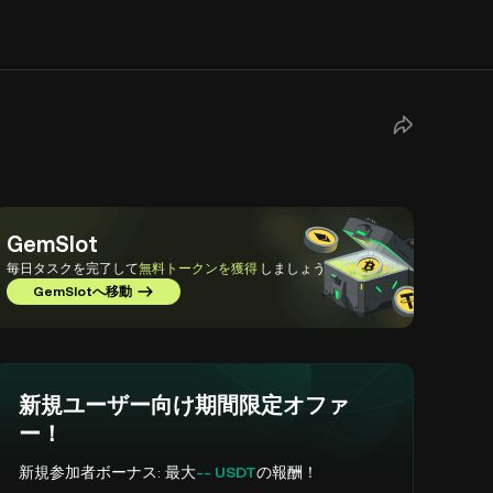
GemSlot
毎日タスクを完了して
無料トークンを獲得
しましょう
GemSlotへ移動
新規ユーザー向け期間限定オファ
ー！
新規参加者ボーナス: 最大
-- USDT
の報酬！