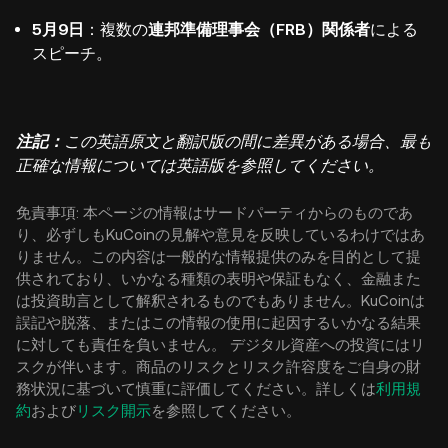
5月9日
：複数の
連邦準備理事会（FRB）関係者
による
スピーチ。
注記：
この英語原文と翻訳版の間に差異がある場合、最も
正確な情報については英語版を参照してください。
免責事項: 本ページの情報はサードパーティからのものであ
り、必ずしもKuCoinの見解や意見を反映しているわけではあ
りません。この内容は一般的な情報提供のみを目的として提
供されており、いかなる種類の表明や保証もなく、金融また
は投資助言として解釈されるものでもありません。KuCoinは
誤記や脱落、またはこの情報の使用に起因するいかなる結果
に対しても責任を負いません。 デジタル資産への投資にはリ
スクが伴います。商品のリスクとリスク許容度をご自身の財
務状況に基づいて慎重に評価してください。詳しくは
利用規
約
および
リスク開示
を参照してください。