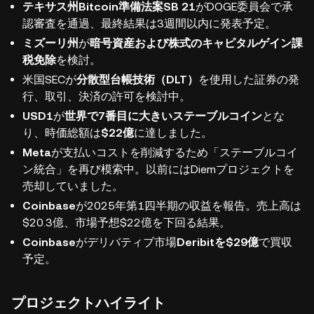
テキサス州Bitcoin準備法案SB 21
がDOGE委員会で承
認審査を通過、最終結果は3週間以内に発表予定。
ミズーリ州
が
暗号資産および株式のキャピタルゲイン課
税免除
を検討。
米国SECが
分散型台帳技術（DLT）
を使用した証券の発
行、取引、決済の許可を検討中。
USD1
が
世界で7番目に大きいステーブルコイン
とな
り、時価総額は
$22億
に達しました。
Meta
が支払いコストを削減するため「ステーブルコイ
ン統合」を再び模索中。以前にはDiemプロジェクトを
売却していました。
Coinbase
が2025年第1四半期の収益を報告。売上高は
$20.3億、市場予想$22億を下回る結果。
Coinbase
がデリバティブ市場
Deribitを$29億
で買収
予定。
プロジェクトハイライト