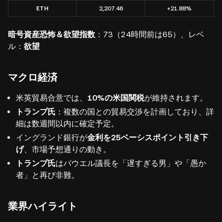
ETH
2,207.46
+21.88%
暗号資産恐怖＆欲望指数
：73（24時間前は65）、レベ
ル：
欲望
マクロ経済
米英貿易合意では、
10%の米国関税
が維持されます。
トランプ氏
：複数の国との貿易交渉を計画しており、詳
細は数週間以内に確定予定。
イングランド銀行が
金利を25ベーシスポイント引き下
げ
、市場予想通りの動き。
トランプ氏
はパウエル議長を「遅すぎる男」や「愚か
者」と再び非難。
業界ハイライト