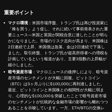
重要ポイント
マクロ環境
：米国市場序盤、トランプ氏は再び投資家に
「株を買う」よう促し、それに続いて事前発表された重
要ニュース—米国と英国が関税合意に達したことが明ら
かになりました。市場のリスク志向が高まり、米国株は
2日連続で上昇、米国債は急落、金は2日連続で下落し
ました。取引終盤、トランプ氏が超高所得者への増税を
計画しているという報道があり、主要3指数の上昇幅が
縮小しました。
暗号資産市場
：マクロニュースの後押しにより、暗号資
産市場のセンチメントが大幅に回復。ビットコイン
（BTC）は3ヶ月ぶりに$100,000に再到達しました。
最近、ビットコインと米国株との相関性が大幅に弱ま
り、心理的な$100,000を突破したことで暗号資産市場
のセンチメントが伝統的な金融市場の影響から離れつつ
あることを示唆しています。一方、ETH/BTCの交換レ