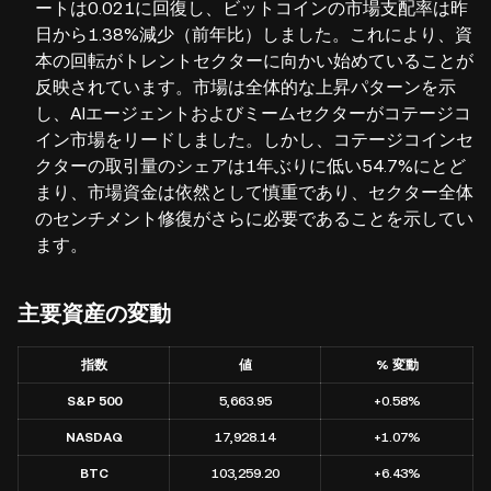
ートは0.021に回復し、ビットコインの市場支配率は昨
日から1.38%減少（前年比）しました。これにより、資
本の回転がトレントセクターに向かい始めていることが
反映されています。市場は全体的な上昇パターンを示
し、AIエージェントおよびミームセクターがコテージコ
イン市場をリードしました。しかし、コテージコインセ
クターの取引量のシェアは1年ぶりに低い54.7%にとど
まり、市場資金は依然として慎重であり、セクター全体
のセンチメント修復がさらに必要であることを示してい
ます。
主要資産の変動
指数
値
% 変動
S&P 500
5,663.95
+0.58%
NASDAQ
17,928.14
+1.07%
BTC
103,259.20
+6.43%