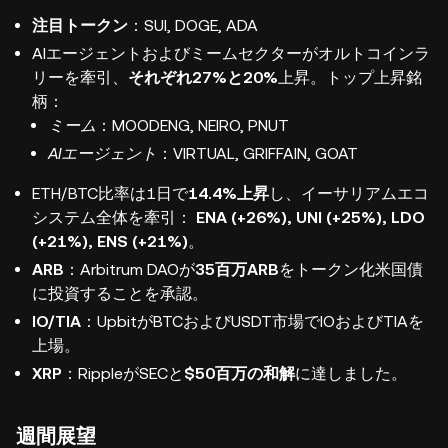
注目トークン
：SUI, DOGE, ADA
AIエージェントおよびミームセクターがオルトコインラ
リーを牽引、
それぞれ27%と20%
上昇。トップ上昇銘
柄：
ミーム
：MOODENG, NEIRO, PNUT
AIエージェント
：VIRTUAL, GRIFFAIN, GOAT
ETH/BTC比率は1日で
14.4%上昇
し、イーサリアムエコ
システム全体を牽引：
ENA (+26%), UNI (+25%), LDO
(+21%), ENS (+21%)
。
ARB
：Arbitrum DAOが
35百万ARB
をトークン化米国債
に投資することを承認。
IO/TIA
：UpbitがBTCおよびUSDT市場でIOおよびTIAを
上場。
XRP
：RippleがSECと
$50百万の和解
に達しました。
週間展望