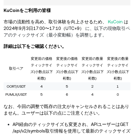
KuCoinをご利用の皆様
市場の流動性を高め、取引体験を向上させるため、
KuCoin
は
2024年
9月3日17:00〜17:10（UTC+9）
に、以下の現物取引ペ
アのティックサイズ（最小変動幅）を調整します。
詳細は以下をご確認ください。
変更前の価格
変更後の価格
変更前の数量
変更後の数量
ティックサイ
ティックサイ
ティックサイ
ティックサイ
取引ペア
ズ(小数点以下
ズ(小数点以下
ズ(小数点以下
ズ(小数点以下
桁数)
桁数)
桁数)
桁数)
OORT/USDT
4
5
2
1
PUMLX/USDT
5
6
4
0
なお、今回の調整で既存の注文がキャンセルされることはあり
ません。ユーザーは以下の点にご注意ください。
API経由のティックサイズも変更され、APIユーザーはGET
/api/v2/symbols取引情報を使用して最新のティックサイズ