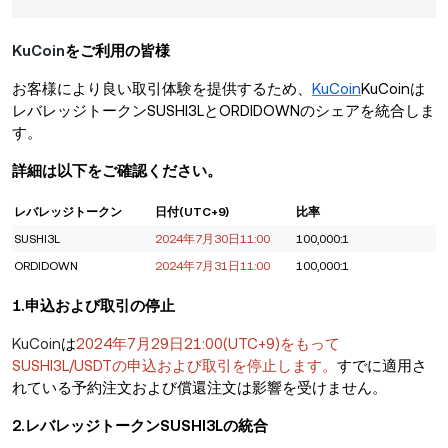
KuCoin
をご利用の皆様
お客様により良い取引体験を提供するため、
KuCoin
KuCoinは
レバレッジトークンSUSHI3LとORDIDOWNのシェアを統合しま
す。
詳細は以下をご確認ください。
レバレッジトークン
日付(UTC+9)
比率
SUSHI3L
2024年7月30日11:00
100,000:1
ORDIDOWN
2024年7月31日11:00
100,000:1
1.申込および取引の停止
KuCoin
は
2024年7月29日21:00(UTC+9)をもって
SUSHI3L/USDTの申込および取引を停止します
。
すでに適用さ
れている予約注文および償還注文は影響を受けません。
2.レバレッジトークンSUSHI3Lの統合