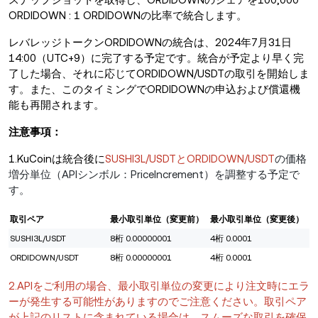
ORDIDOWN : 1 ORDIDOWNの比率で統合します。
レバレッジトークンORDIDOWNの統合は、2024年7月31日
14:00（UTC+9）に完了する予定です。統合が予定より早く完
了した場合、それに応じてORDIDOWN/USDTの取引を開始しま
す。また、このタイミングでORDIDOWNの申込および償還機
能も再開されます。
注意事項：
1.KuCoinは
統合後に
SUSHI3L/USDTとORDIDOWN/USDT
の価格
増分単位（APIシンボル：PriceIncrement）を調整する予定で
す。
取引ペア
最小取引単位（変更前）
最小取引単位（変更後）
SUSHI3L/USDT
8桁 0.00000001
4桁 0.0001
ORDIDOWN/USDT
8桁 0.00000001
4桁 0.0001
2.APIをご利用の場合、最小取引単位の変更により注文時にエラ
ーが発生する可能性がありますのでご注意ください。取引ペア
が上記のリストに含まれている場合は、スムーズな取引を確保