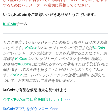
するためにパラメーターを適切に調整してください。
いつもKuCoinをご愛顧いただきありがとうございます。
KuCoin
チーム
リスク警告：レバレッジトークンの投資（取引）はリスクの高
いものです。
KuCoin
レバレッジトークンの取引または
KuCoin
レバレッジトークンの関連サービスを利用することにより、お
客様は
KuCoin
レバレッジトークンのリスクを十分に理解し、
お客様の
KuCoin
口座に関わるすべての取引または非取引行為に
関わるすべての責任を負うことに同意したものとみなされま
す。
KuCoin
は、レバレッジトークンの使用に起因する損失に
ついて、お客様に対して責任を負いません。
KuCoinで有望な仮想通貨を見つけよう！
今すぐKuCoinで口座を開設しよう！
>>>
KuCoinアプリをダウンロード
>>>