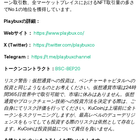
ーン取引数、全マーケットプレイスにおけるNFT取引量の多さ
でNo.1の地位を獲得しています。
Playbuxの詳細：
Webサイト：
https://www.playbux.co/
X (Twitter)：
https://twitter.com/playbuxco
Telegram：
https://t.me/playbuxchannel
トークンコントラクト：
BSC-BEP20
リスク警告：仮想通貨への投資は、ベンチャーキャピタルへの
投資と同じようなものとお考えください。仮想通貨市場は24時
間365日世界中で取引可能で、市場に休みはありません。仮想
通貨やブロックチェーン技術への投資方法を決定する際は、ご
自身にてリスク評価を行ってください。KuCoinは上場前に全ト
ークンをスクリーニングしますが、最高レベルのデューデリジ
ェンスをもってしても投資する際のリスクは依然として存在し
ます。KuCoinは投資損益について責任を負いません。