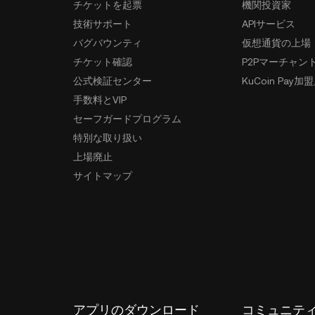
チケットを起票
機関投資家
技術サポート
APIサービス
バグバウンティ
仮想通貨の上場
チケット確認
P2Pマーチャン
公式検証センター
KuCoin Pay加
手数料とVIP
セーフガードプログラム
特別な取り扱い
上場廃止
サイトマップ
アプリのダウンロード
コミュニテ