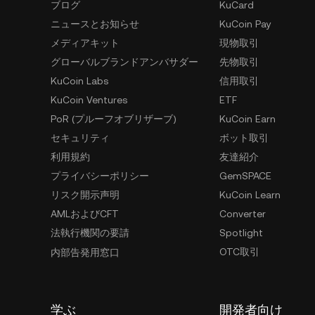
ブログ
KuCard
ニュースとお知らせ
KuCoin Pay
メディアキット
現物取引
グローバルブランドアンバサダー
先物取引
KuCoin Labs
信用取引
KuCoin Ventures
ETF
PoR (プルーフオブリザーブ)
KuCoin Earn
セキュリティ
ボット取引
利用規約
友達紹介
プライバシーポリシー
GemSPACE
リスク開示声明
KuCoin Learn
AMLおよびCFT
Converter
法執行機関の要請
Spotlight
OTC取引
内部告発用窓口
学ぶ
開発者向け