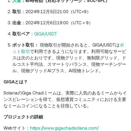
入金
：即時有効（対応ネットワーク：SOL-SPL）
取引
：2024年12月5日21:00（UTC+9）
出金
：2024年12月6日19:00（UTC＋9）
取引ペア
：
GIGA/USDT
ボット取引：
現物取引が開始されると、GIGA/USDTは
ボ
ット取引
で利用できるようになります。利用可能なサービ
スは次のとおりです。現物グリッド、無制限グリッド、ド
ルコスト平均法、スマートリバランス、現物マーチンゲー
ル、現物グリッドAIプラス、AI現物トレンド。
GIGAとは？
SolanaのGiga Chadミームは、実際に人気のあるミームからイ
ンスピレーションを得て、仮想通貨コミュニティにおける主要
なミームコインになることを目指している。
プロジェクトの詳細
Webサイト：
https://www.gigachadsolana.com/