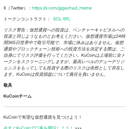
X（Twitter）：
https://x.com/gigachad_meme
トークンコントラクト：
SOL-SPL
リスク警告：仮想通貨への投資は、ベンチャーキャピタルへの
投資と同じようなものとお考えください。仮想通貨市場は24時
間365日世界中で取引可能で、市場に休みはありません。仮想
通貨やブロックチェーン技術への投資方法を決定する際は、ご
自身にてリスク評価を行ってください。KuCoinは上場前に全ト
ークンをスクリーニングしますが、最高レベルのデューデリジ
ェンスをもってしても投資する際のリスクは依然として存在し
ます。KuCoinは投資損益について責任を負いません。
敬具
KuCoinチーム
KuCoinで有望な仮想通貨を見つけよう！
今すぐKuCoinで口座を開設しよう！
>>>