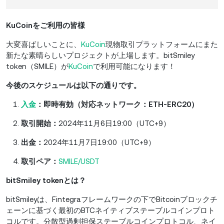
KuCoinをご利用の皆様
大変喜ばしいことに、
KuCoin
現物取引プラットフォームにまた
新たな素晴らしいプロジェクトが上場します。bitSmiley
token（SMILE）が
KuCoin
で利用可能になります！
今後のスケジュールは以下の通りです。
入金
：即時有効（対応ネットワーク：ETH-ERC20）
取引開始：
2024年11月6日19:00（UTC+9）
出金：
2024年11月7日19:00（UTC+9）
取引ペア：
SMILE/USDT
bitSmiley tokenとは？
bitSmileyは、Fintegraフレームワークの下でBitcoinブロックチ
ェーンに基づく最初のBTCネイティブステーブルコインプロト
コルです。分散型過剰担保ステーブルコインプロトコル、ネイ