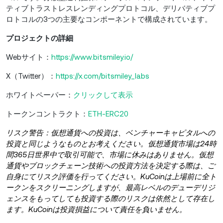
ティブトラストレスレンディングプロトコル、デリバティブプ
ロトコルの3つの主要なコンポーネントで構成されています。
プロジェクトの詳細
Webサイト：
https://www.bitsmiley.io/
X（Twitter）：
https://x.com/bitsmiley_labs
ホワイトペーパー：
クリックして表示
トークンコントラクト：
ETH-ERC20
リスク警告：仮想通貨への投資は、ベンチャーキャピタルへの
投資と同じようなものとお考えください。仮想通貨市場は24時
間365日世界中で取引可能で、市場に休みはありません。仮想
通貨やブロックチェーン技術への投資方法を決定する際は、ご
自身にてリスク評価を行ってください。KuCoinは上場前に全ト
ークンをスクリーニングしますが、最高レベルのデューデリジ
ェンスをもってしても投資する際のリスクは依然として存在し
ます。KuCoinは投資損益について責任を負いません。