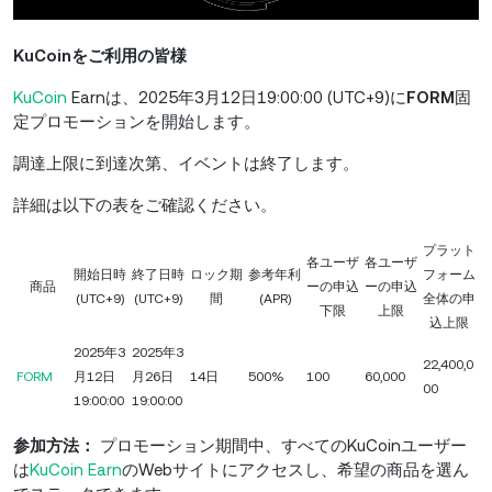
KuCoinをご利用の皆様
KuCoin
Earnは、2025年3月12日19:00:00 (UTC+9)に
FORM
固
定プロモーションを開始します。
調達上限に到達次第、イベントは終了します。
詳細は以下の表をご確認ください。
プラット
各ユーザ
各ユーザ
開始日時
終了日時
ロック期
参考年利
フォーム
商品
ーの申込
ーの申込
(UTC+9)
(UTC+9)
間
(APR)
全体の申
下限
上限
込上限
2025年3
2025年3
22,400,0
FORM
月12日
月26日
14日
500%
100
60,000
00
19:00:00
19:00:00
参加方法：
プロモーション期間中、すべてのKuCoinユーザー
は
KuCoin Earn
のWebサイトにアクセスし、希望の商品を選ん