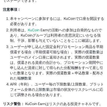
でステークできます。
注意事項：
本キャンペーンに参加するには、KuCoinで口座を開設する
必要があります。
利用者は、
KuCoin
Earnの活動への参加は自発的なもので
あり、KuCoinグループは利用者の意思決定にいかなる強
制、干渉、影響も与えていないことをここに確認します。
ユーザーが申し込んだ固定金利プロモーション商品を早期
償還する場合（早期償還可能な場合）、実際の償還数量は
ユーザーのメイン口座に返却されます。実際の償還数量
は、償還される資産の合計から、プロモーション期間中に
申し込んだ資産に対して得られた分配報酬をすべて差し引
いた数量となります。実際の償還数量 = 申込数量 - 配布さ
れた報酬数量
APR（年利）、ユーザー毎の下限数量/上限数量、プラット
フォーム全体の上限数量は市場の状況やリスクレベルに応
じて調整される場合があります。
リスク警告：
KuCoin Earnはリスクのある投資チャネルです。