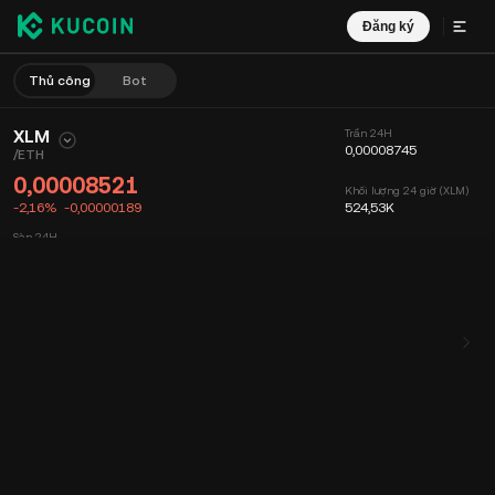
Đăng ký
Thủ công
Bot
XLM
Trần 24H
0,00008745
/
ETH
0,00008521
Khối lượng 24 giờ (XLM)
-2,16%
-0,00000189
524,53K
Sàn 24H
0,00008342
Khối lượng 24 giờ (ETH)
44,62308381
Biểu đồ
Nguồn cấp dữ liệu
Thông tin Coin
Sổ lệnh
Giao dịch mớ
Thời gian
15 phút
Biểu đồ
Độ sâu