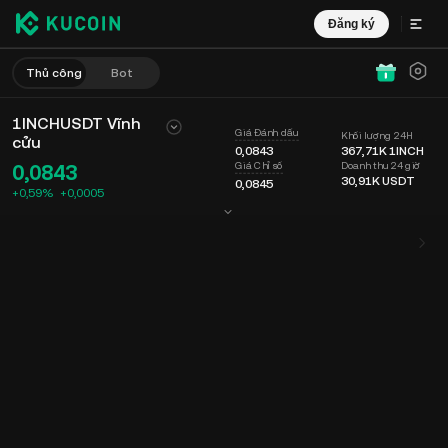
Đăng ký
Thủ công
Bot
1INCHUSDT Vĩnh
Giá Đánh dấu
Khối lượng 24H
cửu
0,0843
367,71K
1INCH
Doanh thu 24 giờ
Giá Chỉ số
0,0843
30,91K
USDT
0,0845
+0,59%
+
0,0005
Biểu đồ
Nguồn cấp dữ liệu
Thông tin Coin
Sổ lệnh
Giao dịch mớ
Thời gian
15 phút
Giá Cuối cùng
Biểu đồ
Độ sâu