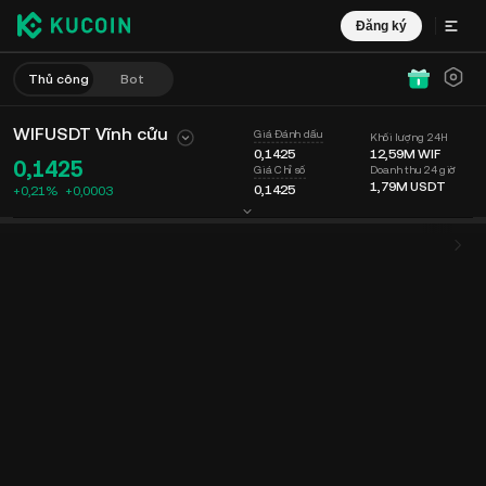
Đăng ký
Thủ công
Bot
WIFUSDT Vĩnh cửu
Giá Đánh dấu
Khối lượng 24H
0,1425
12,59M
WIF
0,1425
Doanh thu 24 giờ
Giá Chỉ số
1,79M
USDT
0,1425
+0,21%
+
0,0003
Biểu đồ
Nguồn cấp dữ liệu
Thông tin Coin
Sổ lệnh
Giao dịch mớ
Thời gian
15 phút
Giá Cuối cùng
Biểu đồ
Độ sâu