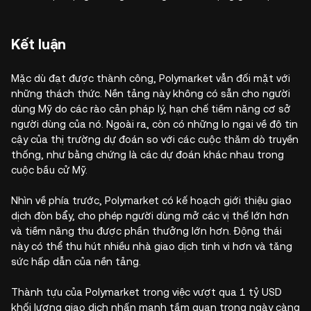
Kết luận
Mặc dù đạt được thành công, Polymarket vẫn đối mặt với
những thách thức. Nền tảng này không có sẵn cho người
dùng Mỹ do các rào cản pháp lý, hạn chế tiềm năng cơ sở
người dùng của nó. Ngoài ra, còn có những lo ngại về độ tin
cậy của thị trường dự đoán so với các cuộc thăm dò truyền
thống, như bằng chứng là các dự đoán khác nhau trong
cuộc bầu cử Mỹ.
Nhìn về phía trước, Polymarket có kế hoạch giới thiệu giao
dịch đòn bẩy, cho phép người dùng mở các vị thế lớn hơn
và tiềm năng thu được phần thưởng lớn hơn. Động thái
này có thể thu hút nhiều nhà giao dịch tinh vi hơn và tăng
sức hấp dẫn của nền tảng.
Thành tựu của Polymarket trong việc vượt qua 1 tỷ USD
khối lượng giao dịch nhấn mạnh tầm quan trọng ngày càng