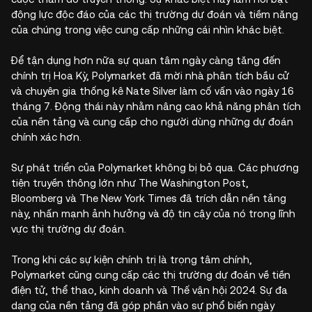
động lực độc đáo của các thị trường dự đoán và tiềm năng
của chúng trong việc cung cấp những cái nhìn khác biệt.
Để tận dụng hơn nữa sự quan tâm ngày càng tăng đến
chính trị Hoa Kỳ, Polymarket đã mời nhà phân tích bầu cử
và chuyên gia thống kê Nate Silver làm cố vấn vào ngày 16
tháng 7. Động thái này nhằm nâng cao khả năng phân tích
của nền tảng và cung cấp cho người dùng những dự đoán
chính xác hơn.
Sự phát triển của Polymarket không bị bỏ qua. Các phương
tiện truyền thông lớn như The Washington Post,
Bloomberg và The New York Times đã trích dẫn nền tảng
này, nhấn mạnh ảnh hưởng và độ tin cậy của nó trong lĩnh
vực thị trường dự đoán.
Trong khi các sự kiện chính trị là trọng tâm chính,
Polymarket cũng cung cấp các thị trường dự đoán về tiền
điện tử, thể thao, kinh doanh và Thế vận hội 2024. Sự đa
dạng của nền tảng đã góp phần vào sự phổ biến ngày