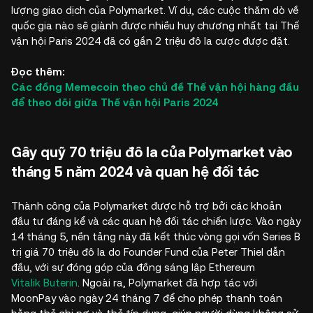
lượng giao dịch của Polymarket. Ví dụ, các cuộc thăm dò về
quốc gia nào sẽ giành được nhiều huy chương nhất tại Thế
vận hội Paris 2024 đã có gần 2 triệu đô la cược được đặt.
Đọc thêm:
Các đồng Memecoin theo chủ đề Thế vận hội hàng đầu
để theo dõi giữa Thế vận hội Paris 2024
Gây quỹ 70 triệu đô la của Polymarket vào
tháng 5 năm 2024 và quan hệ đối tác
Thành công của Polymarket được hỗ trợ bởi các khoản
đầu tư đáng kể và các quan hệ đối tác chiến lược. Vào ngày
14 tháng 5, nền tảng này đã kết thúc vòng gọi vốn Series B
trị giá 70 triệu đô la do Founder Fund của Peter Thiel dẫn
đầu, với sự đóng góp của đồng sáng lập Ethereum
Vitalik Buterin
. Ngoài ra, Polymarket đã hợp tác với
MoonPay vào ngày 24 tháng 7 để cho phép thanh toán