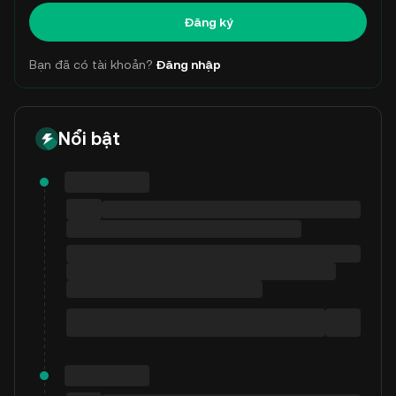
Đăng ký
Bạn đã có tài khoản?
Đăng nhập
Nổi bật