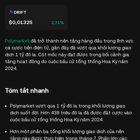
DRIFT
$0,01325
2,71%
Polymarket
đã trở thành nền tảng hàng đầu trong lĩnh vực
cá cược tiền điện tử, gần đây đã vượt qua khối lượng giao
dịch 1 tỷ đô la. Cột mốc này đạt được trong bối cảnh gia
tăng hoạt động do cuộc bầu cử tổng thống Hoa Kỳ năm
2024.
Tóm tắt nhanh
Polymarket vượt qua 1 tỷ đô la trong khối lượng giao
dịch suốt đời. Hơn 439 triệu đô la đã được đặt cược vào
cuộc bầu cử tổng thống Hoa Kỳ năm 2024.
Hơn một phần ba tổng khối lượng giao dịch của nền
tảng này được thực hiện trong tháng 7. Phần lớn các