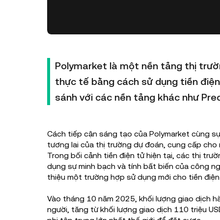
Polymarket là một nền tảng thị trườ
thực tế bằng cách sử dụng tiền điện 
sánh với các nền tảng khác như Predi
Cách tiếp cận sáng tạo của Polymarket cùng sự
tương lai của thị trường dự đoán, cung cấp ch
Trong bối cảnh tiền điện tử hiện tại, các thị 
dụng sự minh bạch và tính bất biến của công ng
thiệu một trường hợp sử dụng mới cho tiền điện 
Vào tháng 10 năm 2025, khối lượng giao dịch h
người, tăng từ khối lượng giao dịch 110 triệu 