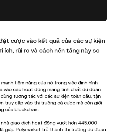
 đặt cược vào kết quả của các sự kiện
 ích, rủi ro và cách nền tảng này so
mạnh tiềm năng của nó trong việc định hình
ia vào các hoạt động mang tính chất dự đoán.
 dùng tương tác với các sự kiện toàn cầu, tận
n truy cập vào thị trường cá cược mà còn giới
ng của blockchain.
g nhà giao dịch hoạt động vượt hơn 445.000
đã giúp Polymarket trở thành thị trường dự đoán