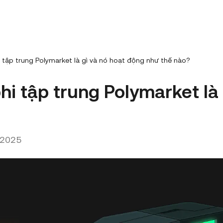
 tập trung Polymarket là gì và nó hoạt động như thế nào?
hi tập trung Polymarket là
 2025