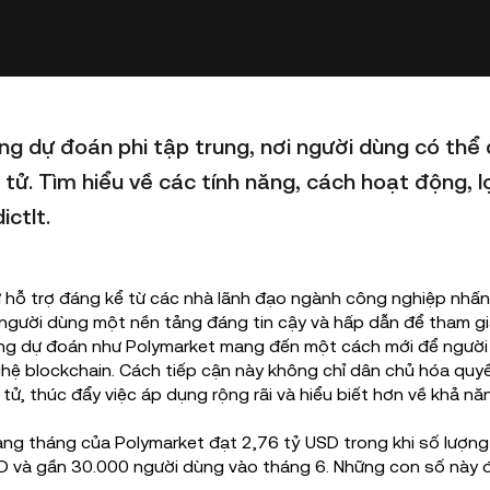
ng dự đoán phi tập trung, nơi người dùng có thể
tử. Tìm hiểu về các tính năng, cách hoạt động, lợi
ctIt.
 hỗ trợ đáng kể từ các nhà lãnh đạo ngành công nghiệp nhấn 
o người dùng một nền tảng đáng tin cậy và hấp dẫn để tham g
trường dự đoán như Polymarket mang đến một cách mới để người
hệ blockchain. Cách tiếp cận này không chỉ dân chủ hóa quyề
tử, thúc đẩy việc áp dụng rộng rãi và hiểu biết hơn về khả nă
àng tháng của Polymarket đạt 2,76 tỷ USD trong khi số lượn
USD và gần 30.000 người dùng vào tháng 6. Những con số này 