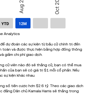
e Analytics
ể dự đoán các sự kiện từ bầu cử chính trị đến
, an toàn và được thực hiện bằng hợp đồng thông
à giảm chi phí giao dịch.
 ứng cử viên nào đó sẽ thắng cử, bạn có thể mua
phần của bạn sẽ có giá trị $1 mỗi cổ phần. Nếu
ác sự kiện khác nhau.
ổng số tiền cược hơn $2.6 tỷ. Theo các giao dịch
ộc đảng Dân chủ Kamala Harris sẽ thắng trong