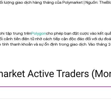
ối lượng giao dịch hàng tháng của Polymarket | Nguồn: TheBl
hi tập trung trên
Polygon
cho phép bạn đặt cược vào kết quả 
 cảnh tiền điện tử nhờ cách tiếp cận độc đáo đối với dự đoán
 tính thanh khoản và sự ổn định trong giao dịch. Vào tháng