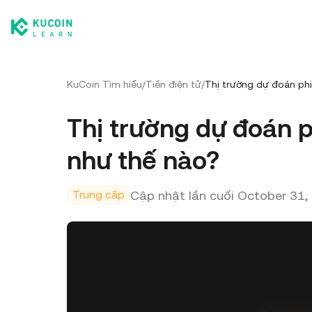
KuCoin Tìm hiểu
/
Tiền điện tử
/
Thị trường dự đoán phi
Thị trường dự đoán p
như thế nào?
Cập nhật lần cuối
October 31,
Trung cấp