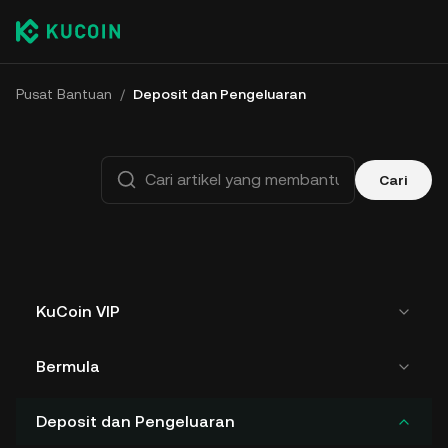
Pusat Bantuan
/
Deposit dan Pengeluaran
Cari
KuCoin VIP
Bermula
Deposit dan Pengeluaran