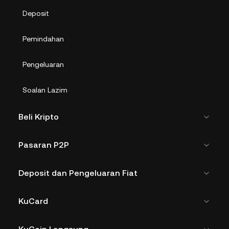
Deposit
Pemindahan
Pengeluaran
Soalan Lazim
Beli Kripto
Pasaran P2P
Deposit dan Pengeluaran Fiat
KuCard