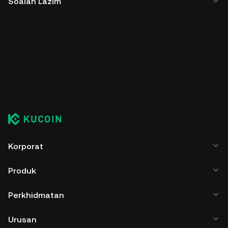
Soalan Lazim
Korporat
Produk
Perkhidmatan
Urusan