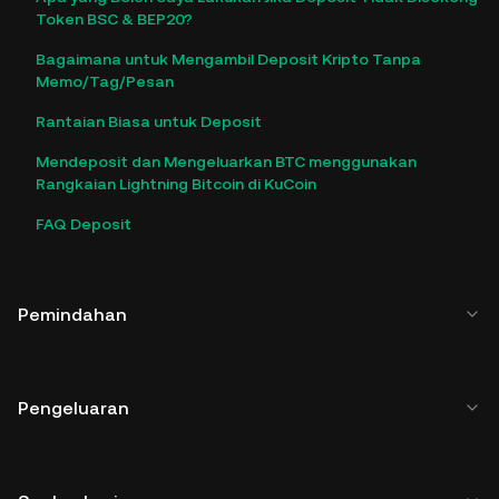
Token BSC & BEP20?
Bagaimana untuk Mengambil Deposit Kripto Tanpa
Memo/Tag/Pesan
Rantaian Biasa untuk Deposit
Mendeposit dan Mengeluarkan BTC menggunakan
Rangkaian Lightning Bitcoin di KuCoin
FAQ Deposit
Pemindahan
Pengeluaran