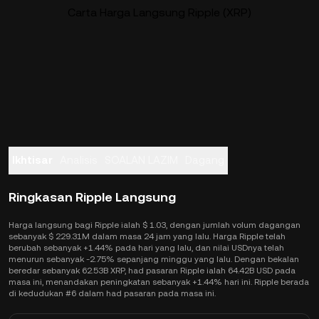
Carta Harga Langsung Ripple (XRP)
Ikhtisar
Analisis
SOALAN LAZIM
Dagang
Ringkasan Ripple Langsung
Harga langsung bagi Ripple ialah $ 1.03, dengan jumlah volum dagangan
sebanyak $ 229.31M dalam masa 24 jam yang lalu. Harga Ripple telah
berubah sebanyak +1.44% pada hari yang lalu, dan nilai USDnya telah
menurun sebanyak -2.75% sepanjang minggu yang lalu. Dengan bekalan
beredar sebanyak 62.53B XRP, had pasaran Ripple ialah 64.42B USD pada
masa ini, menandakan peningkatan sebanyak +1.44% hari ini. Ripple berada
di kedudukan #6 dalam had pasaran pada masa ini.