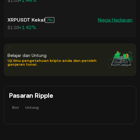
+1.44%
$1.03
XRPUSDT Kekal
Niaga Hadapan
75
+1.42%
$1.03
Belajar dan Untung
Uji ilmu pengetahuan kripto anda dan peroleh
ganjaran tunai.
Pasaran Ripple
Bot
Untung