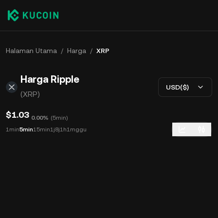
Halaman Utama
/
Harga
/
XRP
Harga Ripple
USD($)
(XRP)
$1.03
0.00%
(
5min
)
1min
5min
15min
1j
8j
1h
1mggu