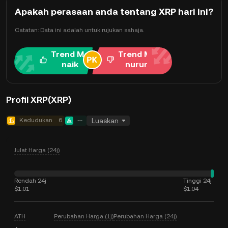
Apakah perasaan anda tentang XRP hari ini?
Catatan: Data ini adalah untuk rujukan sahaja.
Trend Me
Trend Me
naik
nurun
Profil XRP(XRP)
Kedudukan
6
--
Luaskan
Julat Harga (24j)
Rendah 24j
Tinggi 24j
$1.01
$1.04
ATH
Perubahan Harga (1j)
Perubahan Harga (24j)