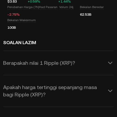
$3.83
+0.59%
+1.44%
Perubahan Harga (7h)
Had Pasaran
Volum 24j
Bekalan Beredar
-2.75%
62.53B
Bekalan Maksimum
100B
SOALAN LAZIM
Berapakah nilai 1 Ripple (XRP)?
KuCoin menyediakan pengemasan kini
harga USD masa nyata untuk Ripple
Apakah harga tertinggi sepanjang masa
(XRP). Harga Ripple adalah dipengaruhi
bagi Ripple (XRP)?
oleh pembekalan dan permintaan,
serta sentimen pasaran. Gunakan