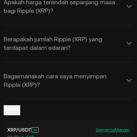
Apakah harga terendah sepanjang masa
Kalkulator KuCoin untuk mendapatkan
bagi Ripple (XRP)?
kadar pertukaran
XRP kepada USD
masa nyata.
Berapakah jumlah Ripple (XRP) yang
terdapat dalam edaran?
Bagaimanakah cara saya menyimpan
Ripple (XRP)?
Dagang
XRP
/
USDT
Semerta
Margin
5