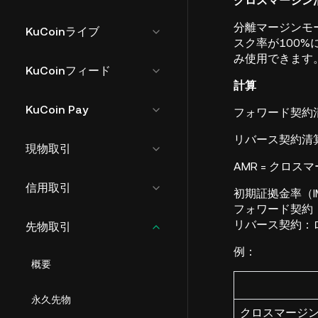
クロスマージン
分離マージンモ
KuCoinライブ
スク率が100
み使用できます
KuCoinフィード
計算
KuCoin Pay
フォワード契約清算価
リバース契約清算価格 
現物取引
AMR = クロス
信用取引
初期証拠金率（I
フォワード契約
リバース契約：
先物取引
例：
概要
永久先物
クロスマージン