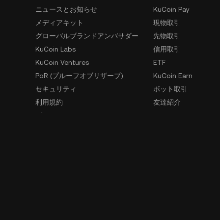
ニュースとお知らせ
KuCoin Pay
メディアキット
現物取引
グローバルブランドアンバサダー
先物取引
KuCoin Labs
信用取引
KuCoin Ventures
ETF
PoR (プルーフオブリザーブ)
KuCoin Earn
セキュリティ
ボット取引
利用規約
友達紹介
プライバシーポリシー
GemSPACE
リスク開示声明
KuCoin Learn
AMLおよびCFT
Converter
法執行機関の要請
Spotlight
OTC取引
内部告発用窓口
学ぶ
開発者向け