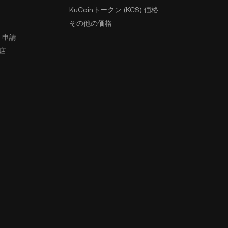
KuCoinトークン (KCS) 価格
その他の価格
ト申請
盟店
ィ