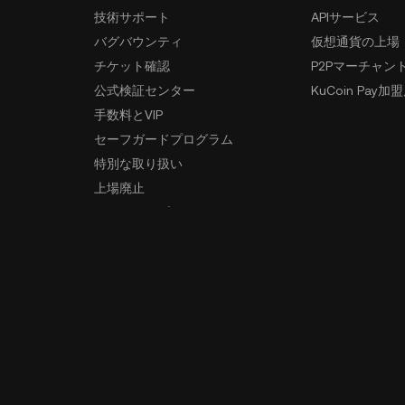
技術サポート
APIサービス
バグバウンティ
仮想通貨の上場
チケット確認
P2Pマーチャン
公式検証センター
KuCoin Pay加
手数料とVIP
セーフガードプログラム
特別な取り扱い
上場廃止
サイトマップ
アプリのダウンロード
コミュニテ