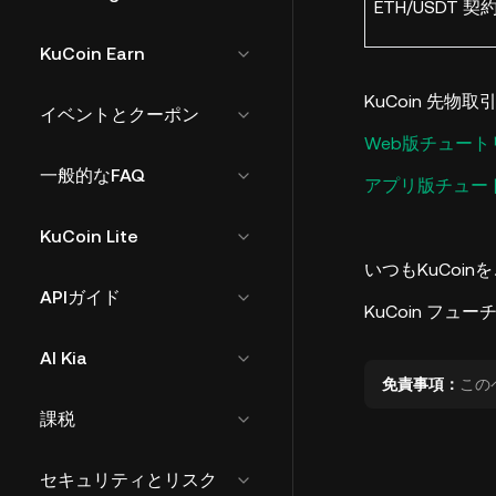
ETH/USDT 契約
KuCoin Earn
KuCoin 先物取
イベントとクーポン
Web版チュート
一般的なFAQ
アプリ版チュー
KuCoin Lite
いつもKuCoi
APIガイド
KuCoin フュ
AI Kia
免責事項：
この
課税
セキュリティとリスク