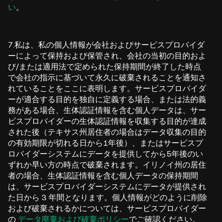
い
。
7.私は、私の個人情報が会社およびサービスプロバイダ
ーによって保持および保管され、会社の当初の目的およ
び/または適用法で定められた保持期間が終了した時点
で会社の指示に基づいて永久に破棄されることを通知さ
れていることをここに表明します。サービスプロバイダ
ーが適合する目的を独自に定義する場合、または法的義
務がある場合、生体認証情報を含む個人データは、サー
ビスプロバイダーの生体認証情報を収集する目的が達成
された後（テキサス州居住者の場合はデータ収集の目的
の有効期限が切れる日から1年後）、またはサービスプ
ロバイダーシステムにデータを提供してから5年後のい
ずれか早い方の時点で破棄されます。イリノイ州の居住
者の場合、生体認証情報を含む個人データの保持期間
は、サービスプロバイダーシステムにデータが提供され
た日から 3 年間となります。個人情報がどのように削除
および破棄されるかについては、サービスプロバイダー
の
データ廃棄および破棄ポリシー
でご確認ください。