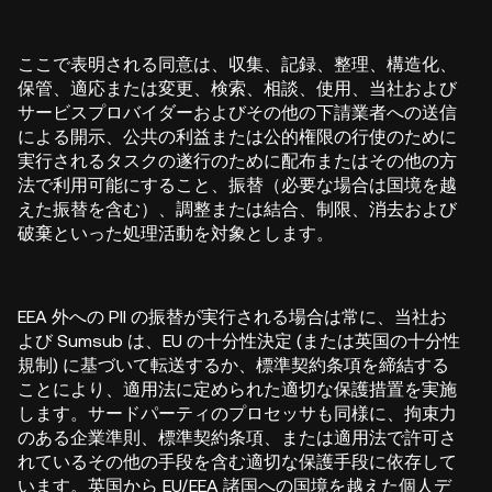
ここで表明される同意は、収集、記録、整理、構造化、
保管、適応または変更、検索、相談、使用、当社および
サービスプロバイダーおよびその他の下請業者への送信
による開示、公共の利益または公的権限の行使のために
実行されるタスクの遂行のために配布またはその他の方
法で利用可能にすること、振替（必要な場合は国境を越
えた振替を含む）、調整または結合、制限、消去および
破棄といった処理活動を対象とします。
EEA 外への PII の振替が実行される場合は常に、当社お
よび Sumsub は、EU の十分性決定 (または英国の十分性
規制) に基づいて転送するか、標準契約条項を締結する
ことにより、適用法に定められた適切な保護措置を実施
します。サードパーティのプロセッサも同様に、拘束力
のある企業準則、標準契約条項、または適用法で許可さ
れているその他の手段を含む適切な保護手段に依存して
います。英国から EU/EEA 諸国への国境を越えた個人デ