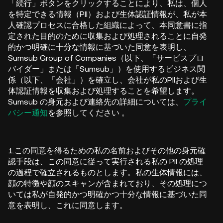
「続行」ボタンをクリックすることにより、私は、個人
を特定できる情報（PII）および生体認証情報が、私が本
人確認プロセスに合格した組織によって、本同意書に指
定された目的のために収集および処理されることに自発
的かつ明確に十分な情報に基づいた同意を表明し、
Sumsub Group of Companies（以下、「サービスプロ
バイダー」または「Sumsub」）を使用するビジネス関
係（以下、「会社」）を確立し、会社が私のPIIおよび生
体認証情報を収集および処理することを希望します。
Sumsub の身元および連絡先の詳細については、
プライ
バシー通知
を参照してください
。
1.この同意を得るための私の名前およびその他の身元確
認手段は、この同意に従って実行される私の PII の処理
の過程で確立されるものとします。
私の生体情報には、
顔の特徴や顔のスキャンが含まれており、その処理につ
いては私が自発的かつ明確かつ十分な情報に基づいた同
意を表明し、これに同意します。